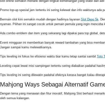
slot online semakin menarik dengan tingkat kemenangan yang stabil dan adi
Promo top-up spesial jam tertentu ini sering kelewat dan info waktunya ada 
Bermain slot kini semakin mudah dengan hadirnya layanan
Slot Depo 5k
. De
nyaman. Pilihan ini sangat cocok untuk pemain pemula yang ingin mencoba k
Ada combo emblem dan item yang sekarang lagi dipakai para top global, detai
Event mingguan ini memberikan banyak reward tambahan yang bisa membantu
Jangan sampai kamu melewatkannya.
Tips leveling ini fokus ke efisiensi waktu biar kamu tetap santai sambil
Toto 
Leveling cepat lewat misi sampingan tertentu sering diabaikan padahal hasiln
Tips leveling ini sering dilewatin padahal efeknya kerasa banget kalau diter
Mahjong Ways Sebagai Alternatif Gam
Dengan tema yang menawan dan fitur inovatif, Mahjong Slot berhasil menari
oleh semua kalangan.