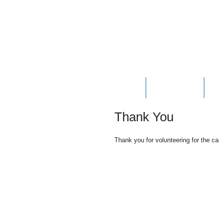
HOME
ABOUT JOE
P
Thank You
Thank you for volunteering for the c