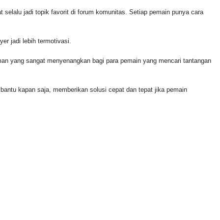
at selalu jadi topik favorit di forum komunitas. Setiap pemain punya cara
er jadi lebih termotivasi.
aman yang sangat menyenangkan bagi para pemain yang mencari tantangan
ntu kapan saja, memberikan solusi cepat dan tepat jika pemain