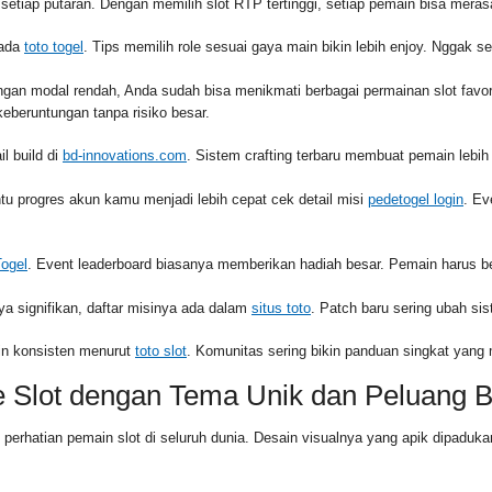
l setiap putaran. Dengan memilih slot RTP tertinggi, setiap pemain bisa me
pada
toto togel
. Tips memilih role sesuai gaya main bikin lebih enjoy. Nggak s
ngan modal rendah, Anda sudah bisa menikmati berbagai permainan slot fav
eberuntungan tanpa risiko besar.
l build di
bd-innovations.com
. Sistem crafting terbaru membuat pemain lebih 
 progres akun kamu menjadi lebih cepat cek detail misi
pedetogel login
. Ev
Togel
. Event leaderboard biasanya memberikan hadiah besar. Pemain harus be
ya signifikan, daftar misinya ada dalam
situs toto
. Patch baru sering ubah si
apin konsisten menurut
toto slot
. Komunitas sering bikin panduan singkat yan
e Slot dengan Tema Unik dan Peluang 
k perhatian pemain slot di seluruh dunia. Desain visualnya yang apik dipa