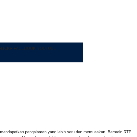
FLICKR
FACEBOOK
YOUTUBE
 FOR & AUTHORIZED BY CROWLEY FOR CONGRESS
n mendapatkan pengalaman yang lebih seru dan memuaskan. Bermain RTP