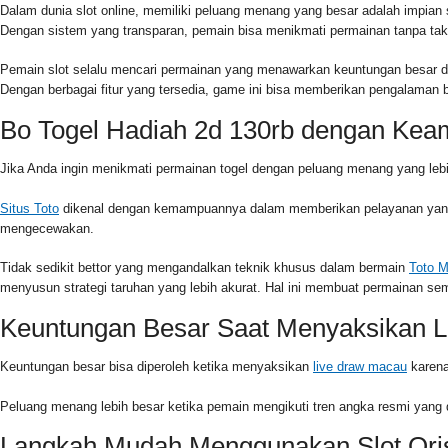
Dalam dunia slot online, memiliki peluang menang yang besar adalah impian
Dengan sistem yang transparan, pemain bisa menikmati permainan tanpa tak
Pemain slot selalu mencari permainan yang menawarkan keuntungan besar den
Dengan berbagai fitur yang tersedia, game ini bisa memberikan pengalama
Bo Togel Hadiah 2d 130rb dengan Kea
Jika Anda ingin menikmati permainan togel dengan peluang menang yang lebih
Situs Toto
dikenal dengan kemampuannya dalam memberikan pelayanan yang c
mengecewakan.
Tidak sedikit bettor yang mengandalkan teknik khusus dalam bermain
Toto 
menyusun strategi taruhan yang lebih akurat. Hal ini membuat permainan s
Keuntungan Besar Saat Menyaksikan L
Keuntungan besar bisa diperoleh ketika menyaksikan
live draw macau
karena
Peluang menang lebih besar ketika pemain mengikuti tren angka resmi yang 
Langkah Mudah Menggunakan Slot Qri