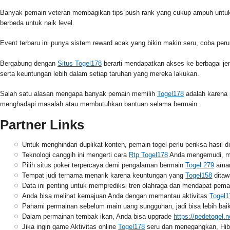
Banyak pemain veteran membagikan tips push rank yang cukup ampuh untuk
berbeda untuk naik level.
Event terbaru ini punya sistem reward acak yang bikin makin seru, coba pe
Bergabung dengan
Situs Togel178
berarti mendapatkan akses ke berbagai j
serta keuntungan lebih dalam setiap taruhan yang mereka lakukan.
Salah satu alasan mengapa banyak pemain memilih
Togel178
adalah karena 
menghadapi masalah atau membutuhkan bantuan selama bermain.
Partner Links
Untuk menghindari duplikat konten, pemain togel perlu periksa hasil d
Teknologi canggih ini mengerti cara
Rtp Togel178
Anda mengemudi, me
Pilih situs poker terpercaya demi pengalaman bermain
Togel 279
aman
Tempat judi ternama menarik karena keuntungan yang
Togel158
ditawa
Data ini penting untuk memprediksi tren olahraga dan mendapat pe
Anda bisa melihat kemajuan Anda dengan memantau aktivitas
Togel1
Pahami permainan sebelum main uang sungguhan, jadi bisa lebih ba
Dalam permainan tembak ikan, Anda bisa upgrade
https://pedetogel.n
Jika ingin game Aktivitas online
Togel178
seru dan menegangkan, Hibur