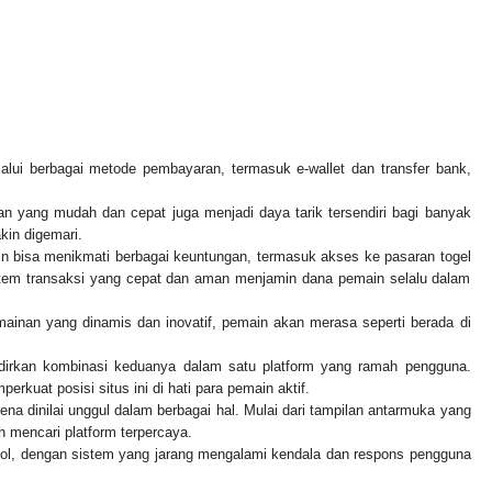
lui berbagai metode pembayaran, termasuk e-wallet dan transfer bank,
n yang mudah dan cepat juga menjadi daya tarik tersendiri bagi banyak
kin digemari.
in bisa menikmati berbagai keuntungan, termasuk akses ke pasaran togel
 sistem transaksi yang cepat dan aman menjamin dana pemain selalu dalam
inan yang dinamis dan inovatif, pemain akan merasa seperti berada di
rkan kombinasi keduanya dalam satu platform yang ramah pengguna.
uat posisi situs ini di hati para pemain aktif.
ena dinilai unggul dalam berbagai hal. Mulai dari tampilan antarmuka yang
 mencari platform terpercaya.
l, dengan sistem yang jarang mengalami kendala dan respons pengguna