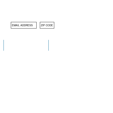
Subscribe
REGISTER TO VOTE