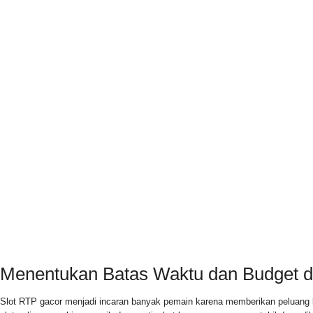
HOME
PRIVACY POLICY
CONTACT
Menentukan Batas Waktu dan Budget di
Slot RTP gacor menjadi incaran banyak pemain karena memberikan peluang 