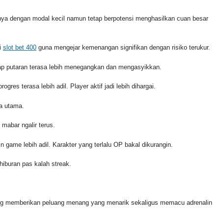
nya dengan modal kecil namun tetap berpotensi menghasilkan cuan besar
i
slot bet 400
guna mengejar kemenangan signifikan dengan risiko terukur.
iap putaran terasa lebih menegangkan dan mengasyikkan.
ogres terasa lebih adil. Player aktif jadi lebih dihargai.
na utama.
 mabar ngalir terus.
n game lebih adil. Karakter yang terlalu OP bakal dikurangin.
hiburan pas kalah streak.
ng memberikan peluang menang yang menarik sekaligus memacu adrenalin