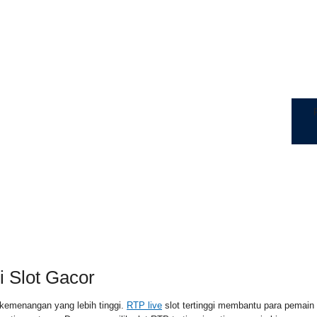
RSS FEED
PAID
 Slot Gacor
kemenangan yang lebih tinggi.
RTP live
slot tertinggi membantu para pemai