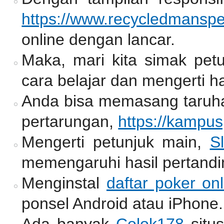
https://www.recycledmansp
online dengan lancar.
Maka, mari kita simak pet
cara belajar dan mengerti ha
Anda bisa memasang taruh
pertarungan,
https://kampu
Mengerti petunjuk main,
Sl
memengaruhi hasil pertandi
Menginstal
daftar poker onl
ponsel Android atau iPhone.
Ada banyak
Colok178
situ