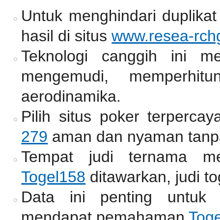
Untuk menghindari duplikat
hasil di situs
www.resea-rchg
Teknologi canggih ini m
mengemudi, memperhitun
aerodinamika.
Pilih situs poker terperc
279
aman dan nyaman tanpa
Tempat judi ternama me
Togel158
ditawarkan, judi to
Data ini penting untuk
mendapat pemahaman
Tog