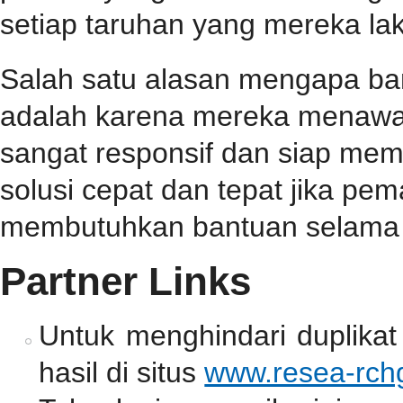
setiap taruhan yang mereka la
Salah satu alasan mengapa b
adalah karena mereka menawa
sangat responsif dan siap me
solusi cepat dan tepat jika p
membutuhkan bantuan selama 
Partner Links
Untuk menghindari duplikat
hasil di situs
www.resea-rchg