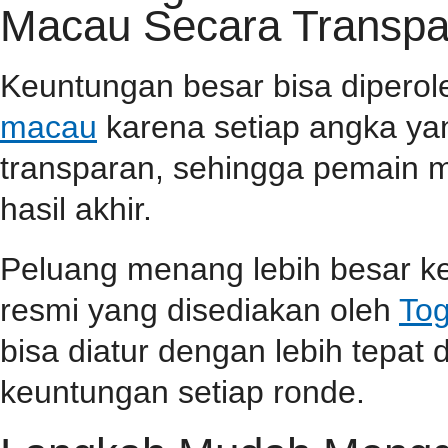
Macau Secara Transpa
Keuntungan besar bisa dipero
macau
karena setiap angka yan
transparan, sehingga pemain m
hasil akhir.
Peluang menang lebih besar ke
resmi yang disediakan oleh
Tog
bisa diatur dengan lebih tepa
keuntungan setiap ronde.