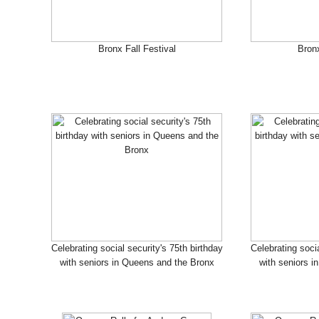
Bronx Fall Festival
Bronx
Celebrating social security's 75th birthday
Celebrating socia
with seniors in Queens and the Bronx
with seniors i