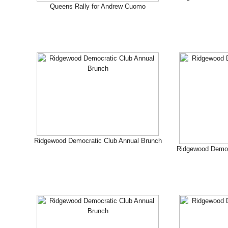
Queens Rally for Andrew Cuomo
Ridgewood Democratic Club Annual Brunch
Ridgewood Democ