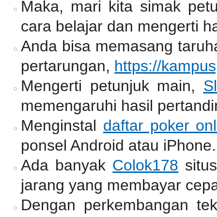
Maka, mari kita simak pet
cara belajar dan mengerti ha
Anda bisa memasang taruh
pertarungan,
https://kampu
Mengerti petunjuk main,
Sl
memengaruhi hasil pertandi
Menginstal
daftar poker onl
ponsel Android atau iPhone.
Ada banyak
Colok178
situ
jarang yang membayar cepa
Dengan perkembangan tekno