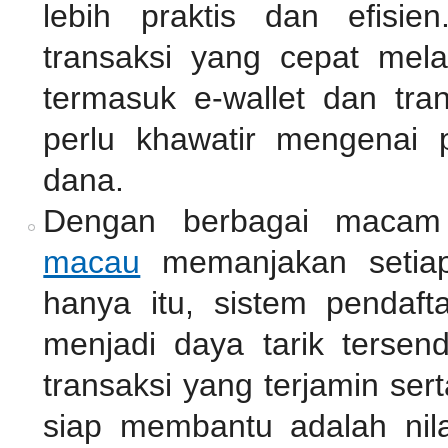
lebih praktis dan efisie
transaksi yang cepat mel
termasuk e-wallet dan tra
perlu khawatir mengenai 
dana.
Dengan berbagai macam
macau
memanjakan setiap
hanya itu, sistem pendaf
menjadi daya tarik tersen
transaksi yang terjamin se
siap membantu adalah nil