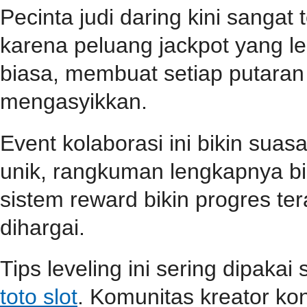
Pecinta judi daring kini sangat
karena peluang jackpot yang le
biasa, membuat setiap putara
mengasyikkan.
Event kolaborasi ini bikin su
unik, rangkuman lengkapnya b
sistem reward bikin progres teras
dihargai.
Tips leveling ini sering dipaka
toto slot
. Komunitas kreator ko