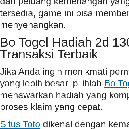
dan peluang kemenangan yang t
tersedia, game ini bisa memb
menyenangkan.
Bo Togel Hadiah 2d 1
Transaksi Terbaik
Jika Anda ingin menikmati pe
yang lebih besar, pilihlah
Bo To
menawarkan hadiah yang kompet
proses klaim yang cepat.
Situs Toto
dikenal dengan kem