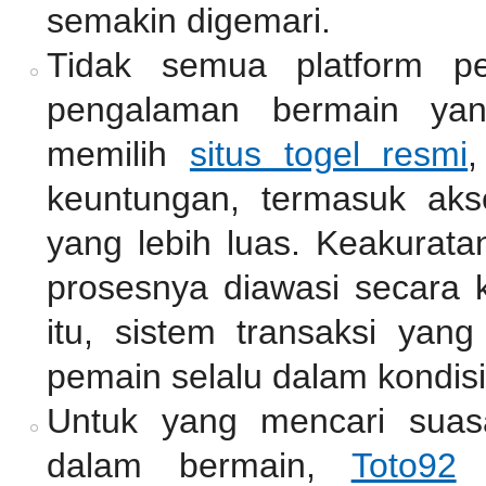
semakin digemari.
Tidak semua platform pe
pengalaman bermain ya
memilih
situs togel resmi
,
keuntungan, termasuk akse
yang lebih luas. Keakurata
prosesnya diawasi secara k
itu, sistem transaksi ya
pemain selalu dalam kondisi
Untuk yang mencari suas
dalam bermain,
Toto92
m