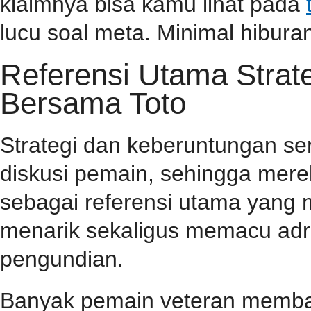
klaimnya bisa kamu lihat pada
lucu soal meta. Minimal hiburan
Referensi Utama Stra
Bersama Toto
Strategi dan keberuntungan se
diskusi pemain, sehingga mer
sebagai referensi utama yang
menarik sekaligus memacu adr
pengundian.
Banyak pemain veteran membag