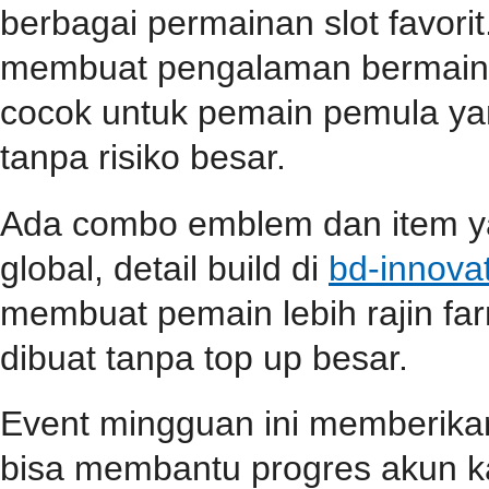
berbagai permainan slot favori
membuat pengalaman bermain s
cocok untuk pemain pemula ya
tanpa risiko besar.
Ada combo emblem dan item yan
global, detail build di
bd-innova
membuat pemain lebih rajin far
dibuat tanpa top up besar.
Event mingguan ini memberik
bisa membantu progres akun ka