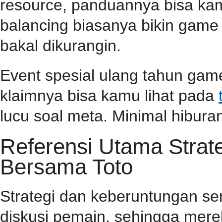
resource, panduannya bisa k
balancing biasanya bikin game l
bakal dikurangin.
Event spesial ulang tahun game
klaimnya bisa kamu lihat pada
lucu soal meta. Minimal hiburan
Referensi Utama Stra
Bersama Toto
Strategi dan keberuntungan se
diskusi pemain, sehingga mer