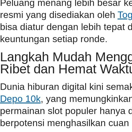
Peluang menang lebih besar ke
resmi yang disediakan oleh
Tog
bisa diatur dengan lebih tepa
keuntungan setiap ronde.
Langkah Mudah Menggu
Ribet dan Hemat Wakt
Dunia hiburan digital kini sem
Depo 10k
, yang memungkinkan
permainan slot populer hanya 
berpotensi menghasilkan cuan 