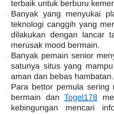
terbaik untuk berburu keme
Banyak yang menyukai pl
teknologi canggih yang mem
dilakukan dengan lancar 
merusak mood bermain.
Banyak pemain senior me
satunya situs yang mamp
aman dan bebas hambatan.
Para bettor pemula sering
bermain dan
Togel178
men
kebingungan mencari inf