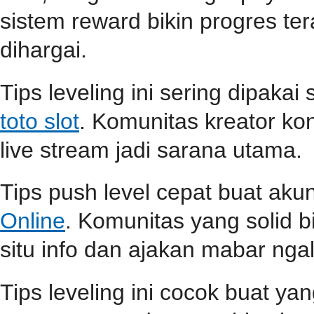
sistem reward bikin progres teras
dihargai.
Tips leveling ini sering dipaka
toto slot
. Komunitas kreator ko
live stream jadi sarana utama.
Tips push level cepat buat aku
Online
. Komunitas yang solid b
situ info dan ajakan mabar ngali
Tips leveling ini cocok buat ya