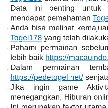
Data ini penting untuk
mendapat pemahaman
Tog
Anda bisa melihat kemajua
Togel178
yang telah dilakuk
Pahami permainan sebelum
lebih baik
https://macauindo
Dalam permainan temb
https://pedetogel.net/
senjat
Jika ingin game Aktiv
menegangkan, Hiburan onlin
Ini merupakan faktor utama