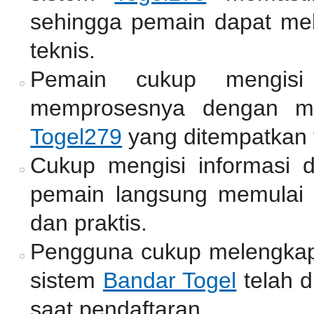
sehingga pemain dapat mel
teknis.
Pemain cukup mengisi
memprosesnya dengan mu
Togel279
yang ditempatkan t
Cukup mengisi informasi 
pemain langsung memulai 
dan praktis.
Pengguna cukup melengkapi
sistem
Bandar Togel
telah d
saat pendaftaran.