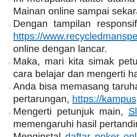
Mainan online sampai sekar
Dengan tampilan responsif
https://www.recycledmansp
online dengan lancar.
Maka, mari kita simak pet
cara belajar dan mengerti ha
Anda bisa memasang taruh
pertarungan,
https://kampu
Mengerti petunjuk main,
Sl
memengaruhi hasil pertandi
Menginstal
daftar poker onl