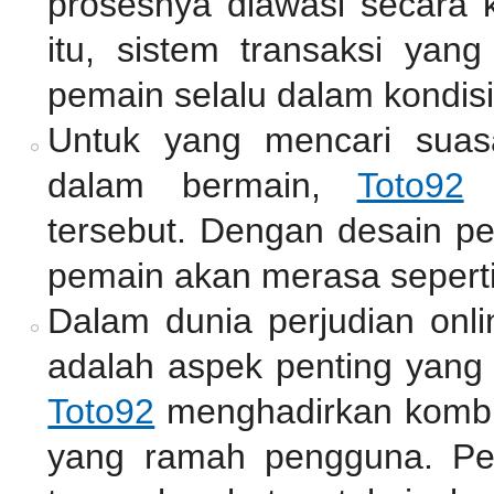
prosesnya diawasi secara k
itu, sistem transaksi ya
pemain selalu dalam kondisi
Untuk yang mencari suas
dalam bermain,
Toto92
m
tersebut. Dengan desain pe
pemain akan merasa seperti
Dalam dunia perjudian onli
adalah aspek penting yang 
Toto92
menghadirkan kombin
yang ramah pengguna. Pe