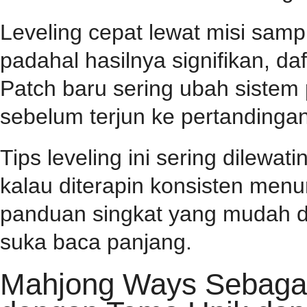
Leveling cepat lewat misi samp
padahal hasilnya signifikan, d
Patch baru sering ubah sistem
sebelum terjun ke pertandingan
Tips leveling ini sering dilewa
kalau diterapin konsisten menu
panduan singkat yang mudah d
suka baca panjang.
Mahjong Ways Sebagai 