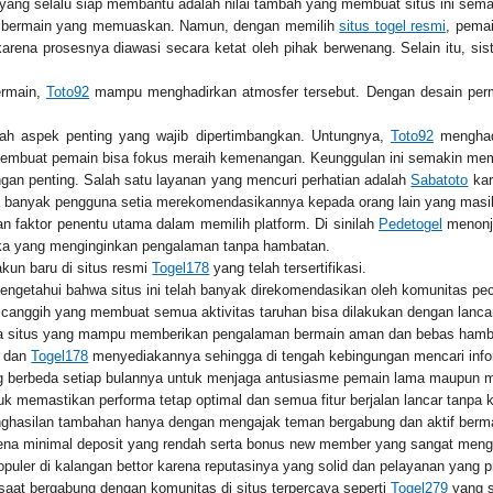
yang selalu siap membantu adalah nilai tambah yang membuat situs ini sema
an bermain yang memuaskan. Namun, dengan memilih
situs togel resmi
, pema
n, karena prosesnya diawasi secara ketat oleh pihak berwenang. Selain itu,
ermain,
Toto92
mampu menghadirkan atmosfer tersebut. Dengan desain perma
alah aspek penting yang wajib dipertimbangkan. Untungnya,
Toto92
menghadi
embuat pemain bisa fokus meraih kemenangan. Keunggulan ini semakin memperk
gan penting. Salah satu layanan yang mencuri perhatian adalah
Sabatoto
kar
jika banyak pengguna setia merekomendasikannya kepada orang lain yang masih
 faktor penentu utama dalam memilih platform. Di sinilah
Pedetogel
menonjo
ereka yang menginginkan pengalaman tanpa hambatan.
kun baru di situs resmi
Togel178
yang telah tersertifikasi.
ngetahui bahwa situs ini telah banyak direkomendasikan oleh komunitas pec
 canggih yang membuat semua aktivitas taruhan bisa dilakukan dengan lanc
ya situs yang mampu memberikan pengalaman bermain aman dan bebas hamb
n dan
Togel178
menyediakannya sehingga di tengah kebingungan mencari inform
ng berbeda setiap bulannya untuk menjaga antusiasme pemain lama maupun 
k memastikan performa tetap optimal dan semua fitur berjalan lancar tanpa 
silan tambahan hanya dengan mengajak teman bergabung dan aktif bermain
na minimal deposit yang rendah serta bonus new member yang sangat men
uler di kalangan bettor karena reputasinya yang solid dan pelayanan yang pr
aat bergabung dengan komunitas di situs terpercaya seperti
Togel279
yang s