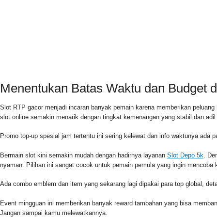
HOME
PRIVACY POLICY
CONTACT
Menentukan Batas Waktu dan Budget di
Slot RTP gacor menjadi incaran banyak pemain karena memberikan peluang 
slot online semakin menarik dengan tingkat kemenangan yang stabil dan adi
Promo top-up spesial jam tertentu ini sering kelewat dan info waktunya ada 
Bermain slot kini semakin mudah dengan hadirnya layanan
Slot Depo 5k
. De
nyaman. Pilihan ini sangat cocok untuk pemain pemula yang ingin mencoba k
Ada combo emblem dan item yang sekarang lagi dipakai para top global, detai
Event mingguan ini memberikan banyak reward tambahan yang bisa membantu
Jangan sampai kamu melewatkannya.