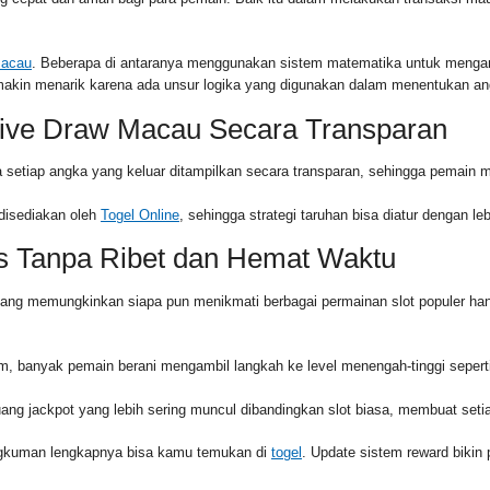
Macau
. Beberapa di antaranya menggunakan sistem matematika untuk mengana
emakin menarik karena ada unsur logika yang digunakan dalam menentukan an
ive Draw Macau Secara Transparan
 setiap angka yang keluar ditampilkan secara transparan, sehingga pemain mer
disediakan oleh
Togel Online
, sehingga strategi taruhan bisa diatur dengan 
s Tanpa Ribet dan Hemat Waktu
yang memungkinkan siapa pun menikmati berbagai permainan slot populer ha
 banyak pemain berani mengambil langkah ke level menengah-tinggi sepert
ang jackpot yang lebih sering muncul dibandingkan slot biasa, membuat set
angkuman lengkapnya bisa kamu temukan di
togel
. Update sistem reward bikin pr