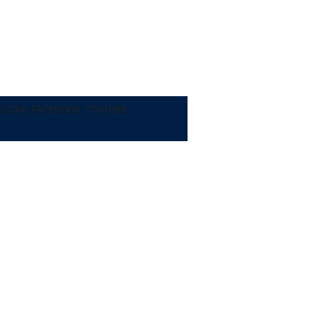
FLICKR
FACEBOOK
YOUTUBE