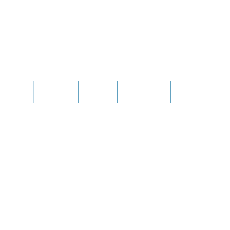
HOTOS
VIDEOS
NEWS
CONTACT
CONTRIBUTE