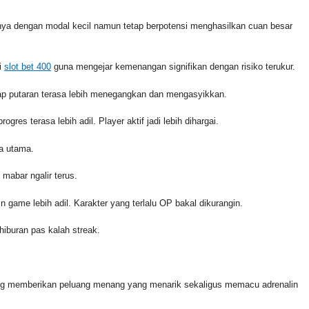
nya dengan modal kecil namun tetap berpotensi menghasilkan cuan besar
i
slot bet 400
guna mengejar kemenangan signifikan dengan risiko terukur.
iap putaran terasa lebih menegangkan dan mengasyikkan.
ogres terasa lebih adil. Player aktif jadi lebih dihargai.
na utama.
 mabar ngalir terus.
n game lebih adil. Karakter yang terlalu OP bakal dikurangin.
hiburan pas kalah streak.
ng memberikan peluang menang yang menarik sekaligus memacu adrenalin