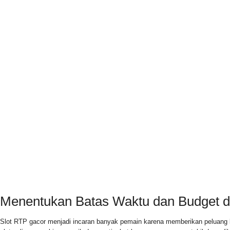
HOME
PRIVACY POLICY
CONTACT
Menentukan Batas Waktu dan Budget di
Slot RTP gacor menjadi incaran banyak pemain karena memberikan peluang 