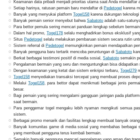
Keamanan data pribadi menjadi prioritas utama saat Anda mendaftar a
Setiap harinya, ratusan pemain baru mendaftar di
Pedetogel
karena me
Banyak yang menyukai platform
Togel158
karena dukungan teknologi
Banyak pemain senior menyebut bahwa
Sabatoto
adalah satu-satun
Para bettor pemula sering mencari panduan lengkap sebelum bermai
Dalam hal promo,
Togel178
selalu menghadirkan bonus eksklusif ya
Situs
Pedetogel
selalu melakukan pembaruan sistem secara rutin untu
Sistem referral di
Pedetogel
memungkinkan pemain mendapatkan pengha
Banyak pengguna baru tertarik mencoba peruntungan di
Sabatoto
kare
Berkat berbagai testimoni positif di media sosial,
Sabatoto
semakin pop
Pengalaman bermain yang seru dan menguntungkan bisa didapatkan s
Dengan keamanan yang ketat dan sistem enkripsi terbaru,
Togel279
m
Togel158
menyediakan transaksi tercepat yang membuat proses depo
Melalui
Togel158
, para bettor dapat menikmati berbagai jenis per
besar.
Bagi pemain yang sering mengalami gangguan jaringan pada platform
saat bermain.
Para penggemar togel mengaku lebih nyaman mengikuti semua pas
sistem.
Berbagai promo menarik dan fasilitas lengkap membuat banyak oran
Banyak komunitas game di media sosial yang membahas berbagai si
yang membuat pengguna terus kembali bermain.
Semakin banyak pengguna mencari pengalaman yang aman dan transp