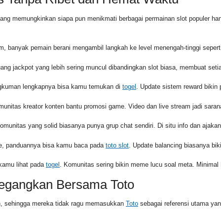
yang memungkinkan siapa pun menikmati berbagai permainan slot populer ha
 banyak pemain berani mengambil langkah ke level menengah-tinggi sepert
ang jackpot yang lebih sering muncul dibandingkan slot biasa, membuat set
angkuman lengkapnya bisa kamu temukan di
togel
. Update sistem reward bikin pr
munitas kreator konten bantu promosi game. Video dan live stream jadi sara
Komunitas yang solid biasanya punya grup chat sendiri. Di situ info dan ajakan
urce, panduannya bisa kamu baca pada
toto slot
. Update balancing biasanya biki
 kamu lihat pada
togel
. Komunitas sering bikin meme lucu soal meta. Minimal 
negangkan Bersama Toto
in, sehingga mereka tidak ragu memasukkan
Toto
sebagai referensi utama ya