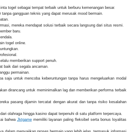
inta togel sebagai tempat terbaik untuk berburu kemenangan besar.
ar tanpa gangguan teknis yang dapat merusak mood bermain.
atan.
asi, mereka mendapat solusi terbaik secara langsung dari situs resmi.
member baru.
kendala.
 togel online.
guntungkan.
ofesional.
elalu memberikan support penuh.
t baik dari segala ancaman.
ganggu permainan.
siapa saja untuk mencoba keberuntungan tanpa harus mengeluarkan modal
nakan dirancang untuk meminimalkan lag dan memberikan performa terbaik
ereka pasang dijamin tercatat dengan akurat dan tanpa risiko kesalahan
ari olahraga hingga kasino dapat terpenuhi di satu platform terpercaya.
ilai bahwa
Jktgame
memiliki layanan paling fleksibel serta bonus loyalitas
ya dalam menyajikan proses bermain yang lebih jelas, termasuk informasi