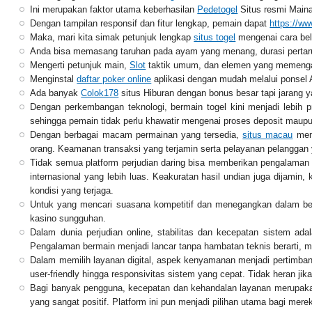
Ini merupakan faktor utama keberhasilan
Pedetogel
Situs resmi Maina
Dengan tampilan responsif dan fitur lengkap, pemain dapat
https://w
Maka, mari kita simak petunjuk lengkap
situs togel
mengenai cara bela
Anda bisa memasang taruhan pada ayam yang menang, durasi perta
Mengerti petunjuk main,
Slot
taktik umum, dan elemen yang memengar
Menginstal
daftar poker online
aplikasi dengan mudah melalui ponsel 
Ada banyak
Colok178
situs Hiburan dengan bonus besar tapi jarang
Dengan perkembangan teknologi, bermain togel kini menjadi lebih p
sehingga pemain tidak perlu khawatir mengenai proses deposit maup
Dengan berbagai macam permainan yang tersedia,
situs macau
mema
orang. Keamanan transaksi yang terjamin serta pelayanan pelanggan 
Tidak semua platform perjudian daring bisa memberikan pengalam
internasional yang lebih luas. Keakuratan hasil undian juga dijami
kondisi yang terjaga.
Untuk yang mencari suasana kompetitif dan menegangkan dalam b
kasino sungguhan.
Dalam dunia perjudian online, stabilitas dan kecepatan sistem ad
Pengalaman bermain menjadi lancar tanpa hambatan teknis berarti, m
Dalam memilih layanan digital, aspek kenyamanan menjadi pertimban
user-friendly hingga responsivitas sistem yang cepat. Tidak heran 
Bagi banyak pengguna, kecepatan dan kehandalan layanan merupakan
yang sangat positif. Platform ini pun menjadi pilihan utama bagi m