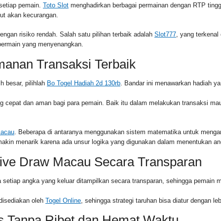
 setiap pemain.
Toto Slot
menghadirkan berbagai permainan dengan RTP tingg
ut akan kecurangan.
gan risiko rendah. Salah satu pilihan terbaik adalah
Slot777
, yang terkena
n bermain yang menyenangkan.
manan Transaksi Terbaik
 besar, pilihlah
Bo Togel Hadiah 2d 130rb
. Bandar ini menawarkan hadiah ya
epat dan aman bagi para pemain. Baik itu dalam melakukan transaksi maup
Macau
. Beberapa di antaranya menggunakan sistem matematika untuk mengana
emakin menarik karena ada unsur logika yang digunakan dalam menentukan an
ive Draw Macau Secara Transparan
 setiap angka yang keluar ditampilkan secara transparan, sehingga pemain mer
disediakan oleh
Togel Online
, sehingga strategi taruhan bisa diatur dengan 
s Tanpa Ribet dan Hemat Waktu