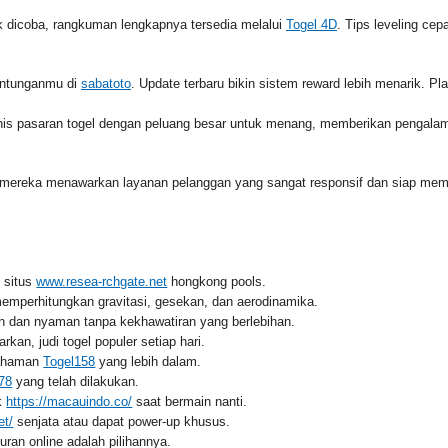
 dicoba, rangkuman lengkapnya tersedia melalui
Togel 4D
. Tips leveling cep
runtunganmu di
sabatoto
. Update terbaru bikin sistem reward lebih menarik. Play
enis pasaran togel dengan peluang besar untuk menang, memberikan pengal
mereka menawarkan layanan pelanggan yang sangat responsif dan siap memba
i situs
www.resea-rchgate.net
hongkong pools.
mperhitungkan gravitasi, gesekan, dan aerodinamika.
 dan nyaman tanpa kekhawatiran yang berlebihan.
rkan, judi togel populer setiap hari.
mahaman
Togel158
yang lebih dalam.
78
yang telah dilakukan.
ik
https://macauindo.co/
saat bermain nanti.
et/
senjata atau dapat power-up khusus.
an online adalah pilihannya.