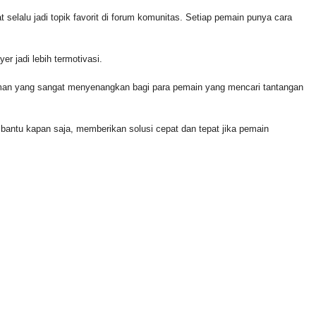
at selalu jadi topik favorit di forum komunitas. Setiap pemain punya cara
er jadi lebih termotivasi.
aman yang sangat menyenangkan bagi para pemain yang mencari tantangan
ntu kapan saja, memberikan solusi cepat dan tepat jika pemain