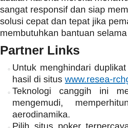
sangat responsif dan siap me
solusi cepat dan tepat jika p
membutuhkan bantuan selama 
Partner Links
Untuk menghindari duplikat
hasil di situs
www.resea-rchg
Teknologi canggih ini m
mengemudi, memperhitun
aerodinamika.
Pilih situs poker terperc