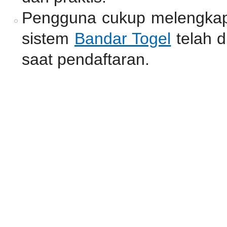
Pengguna cukup melengkapi
sistem
Bandar Togel
telah d
saat pendaftaran.