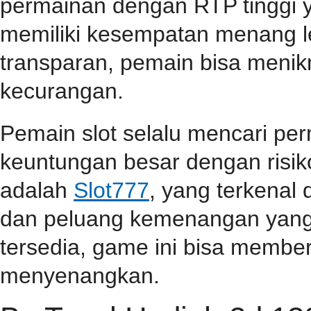
permainan dengan RTP tinggi 
memiliki kesempatan menang l
transparan, pemain bisa menik
kecurangan.
Pemain slot selalu mencari p
keuntungan besar dengan risiko
adalah
Slot777
, yang terkenal
dan peluang kemenangan yang t
tersedia, game ini bisa memb
menyenangkan.