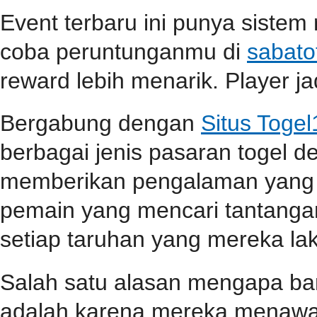
Event terbaru ini punya sistem
coba peruntunganmu di
sabato
reward lebih menarik. Player jad
Bergabung dengan
Situs Toge
berbagai jenis pasaran togel 
memberikan pengalaman yang 
pemain yang mencari tantangan
setiap taruhan yang mereka la
Salah satu alasan mengapa b
adalah karena mereka menawa