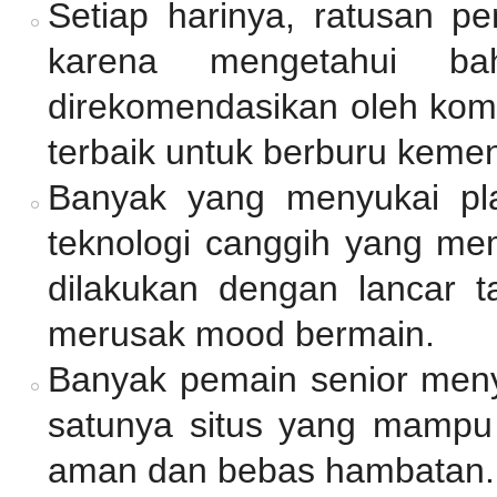
Setiap harinya, ratusan p
karena mengetahui ba
direkomendasikan oleh komu
terbaik untuk berburu keme
Banyak yang menyukai pl
teknologi canggih yang mem
dilakukan dengan lancar 
merusak mood bermain.
Banyak pemain senior me
satunya situs yang mamp
aman dan bebas hambatan.