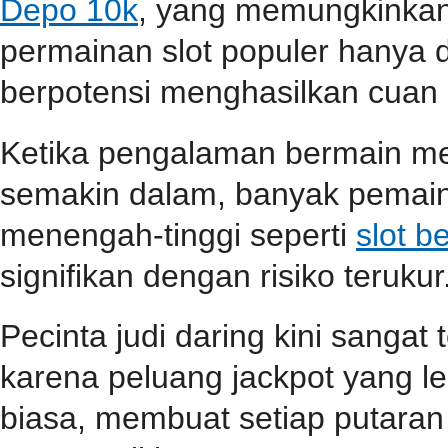
Depo 10k
, yang memungkinkan
permainan slot populer hanya 
berpotensi menghasilkan cuan 
Ketika pengalaman bermain m
semakin dalam, banyak pemain
menengah-tinggi seperti
slot b
signifikan dengan risiko terukur
Pecinta judi daring kini sangat
karena peluang jackpot yang le
biasa, membuat setiap putara