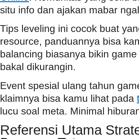
situ info dan ajakan mabar ngali
Tips leveling ini cocok buat ya
resource, panduannya bisa k
balancing biasanya bikin game l
bakal dikurangin.
Event spesial ulang tahun game
klaimnya bisa kamu lihat pada
lucu soal meta. Minimal hiburan
Referensi Utama Stra