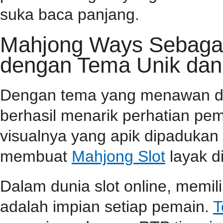
suka baca panjang.
Mahjong Ways Sebagai 
dengan Tema Unik dan
Dengan tema yang menawan dan 
berhasil menarik perhatian pema
visualnya yang apik dipaduka
membuat
Mahjong Slot
layak d
Dalam dunia slot online, memi
adalah impian setiap pemain.
T