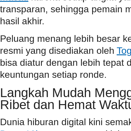
transparan, sehingga pemain m
hasil akhir.
Peluang menang lebih besar ke
resmi yang disediakan oleh
Tog
bisa diatur dengan lebih tepa
keuntungan setiap ronde.
Langkah Mudah Menggu
Ribet dan Hemat Wakt
Dunia hiburan digital kini sem