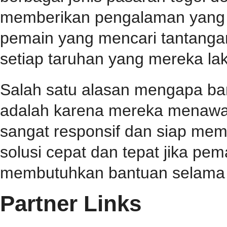
memberikan pengalaman yang 
pemain yang mencari tantangan
setiap taruhan yang mereka la
Salah satu alasan mengapa b
adalah karena mereka menawa
sangat responsif dan siap me
solusi cepat dan tepat jika p
membutuhkan bantuan selama 
Partner Links