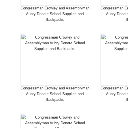
Congressman Crowley and Assemblyman
Congressman Cr
Aubry Donate School Supplies and
Aubry Donate
Backpacks
B
Congressman Crowley and Assemblyman
Congressman Cr
Aubry Donate School Supplies and
Aubry Donate
Backpacks
B