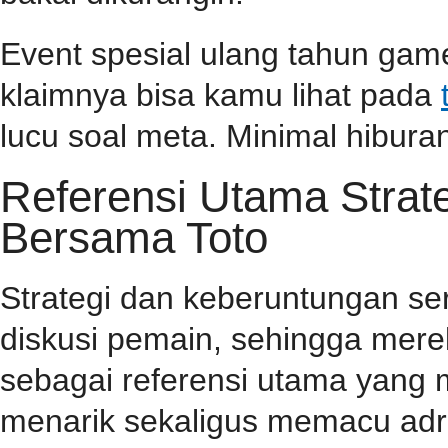
Event spesial ulang tahun game
klaimnya bisa kamu lihat pada
lucu soal meta. Minimal hiburan
Referensi Utama Stra
Bersama Toto
Strategi dan keberuntungan se
diskusi pemain, sehingga mer
sebagai referensi utama yang
menarik sekaligus memacu adr