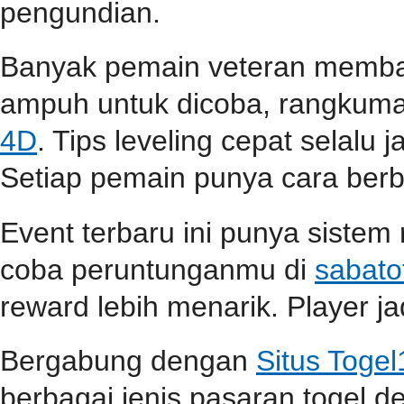
pengundian.
Banyak pemain veteran membag
ampuh untuk dicoba, rangkuma
4D
. Tips leveling cepat selalu j
Setiap pemain punya cara berbe
Event terbaru ini punya sistem
coba peruntunganmu di
sabato
reward lebih menarik. Player jad
Bergabung dengan
Situs Toge
berbagai jenis pasaran togel 