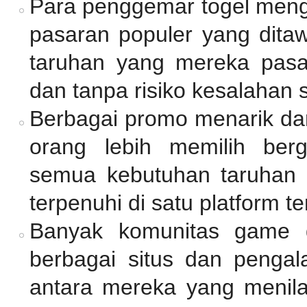
Para penggemar togel meng
pasaran populer yang dita
taruhan yang mereka pasan
dan tanpa risiko kesalahan 
Berbagai promo menarik dan
orang lebih memilih be
semua kebutuhan taruhan d
terpenuhi di satu platform t
Banyak komunitas game 
berbagai situs dan pengal
antara mereka yang menil