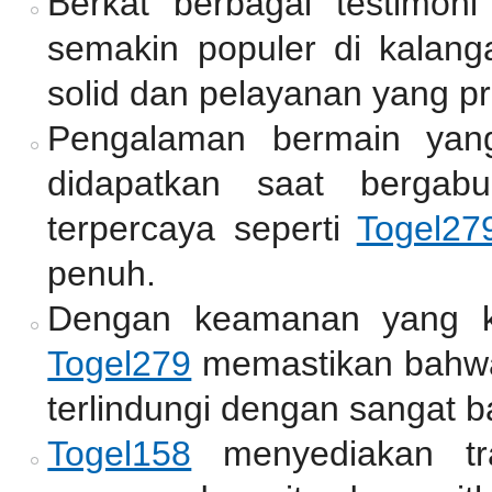
Berkat berbagai testimoni
semakin populer di kalang
solid dan pelayanan yang pr
Pengalaman bermain yan
didapatkan saat bergab
terpercaya seperti
Togel27
penuh.
Dengan keamanan yang ket
Togel279
memastikan bahwa
terlindungi dengan sangat b
Togel158
menyediakan tr