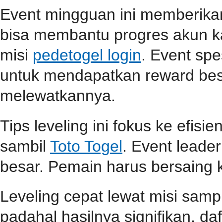
Event mingguan ini memberik
bisa membantu progres akun ka
misi
pedetogel login
. Event spe
untuk mendapatkan reward be
melewatkannya.
Tips leveling ini fokus ke efisi
sambil
Toto Togel
. Event lead
besar. Pemain harus bersaing k
Leveling cepat lewat misi samp
padahal hasilnya signifikan, d