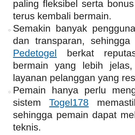
paling fleksibel serta bon
terus kembali bermain.
Semakin banyak penggun
dan transparan, sehingga 
Pedetogel
berkat reputas
bermain yang lebih jelas
layanan pelanggan yang res
Pemain hanya perlu mengi
sistem
Togel178
memastik
sehingga pemain dapat mel
teknis.