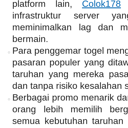
platform lain,
Colok178
m
infrastruktur server y
meminimalkan lag dan me
bermain.
Para penggemar togel meng
pasaran populer yang dita
taruhan yang mereka pasan
dan tanpa risiko kesalahan 
Berbagai promo menarik dan
orang lebih memilih be
semua kebutuhan taruhan d