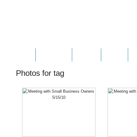
HOME
ABOUT JOE
PHOTOS
VIDEOS
N
Photos for tag