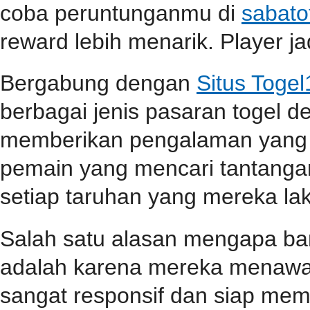
coba peruntunganmu di
sabato
reward lebih menarik. Player jad
Bergabung dengan
Situs Toge
berbagai jenis pasaran togel 
memberikan pengalaman yang 
pemain yang mencari tantangan
setiap taruhan yang mereka la
Salah satu alasan mengapa b
adalah karena mereka menawa
sangat responsif dan siap me