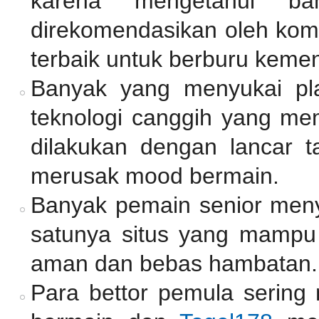
karena mengetahui ba
direkomendasikan oleh komu
terbaik untuk berburu keme
Banyak yang menyukai pl
teknologi canggih yang mem
dilakukan dengan lancar 
merusak mood bermain.
Banyak pemain senior me
satunya situs yang mamp
aman dan bebas hambatan.
Para bettor pemula sering