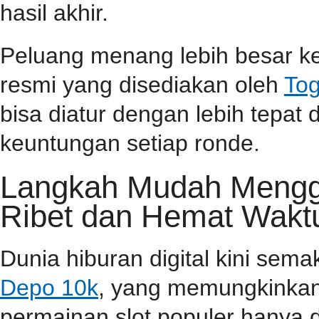
hasil akhir.
Peluang menang lebih besar ke
resmi yang disediakan oleh
Tog
bisa diatur dengan lebih tepa
keuntungan setiap ronde.
Langkah Mudah Menggu
Ribet dan Hemat Wakt
Dunia hiburan digital kini sem
Depo 10k
, yang memungkinkan
permainan slot populer hanya 