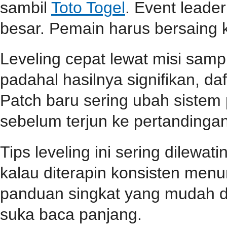
sambil
Toto Togel
. Event lead
besar. Pemain harus bersaing k
Leveling cepat lewat misi samp
padahal hasilnya signifikan, d
Patch baru sering ubah sistem
sebelum terjun ke pertandingan
Tips leveling ini sering dilewa
kalau diterapin konsisten menu
panduan singkat yang mudah d
suka baca panjang.