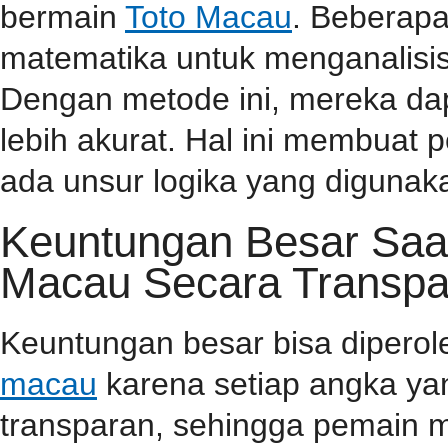
bermain
Toto Macau
. Beberap
matematika untuk menganalisis
Dengan metode ini, mereka da
lebih akurat. Hal ini membuat
ada unsur logika yang diguna
Keuntungan Besar Saa
Macau Secara Transpa
Keuntungan besar bisa dipero
macau
karena setiap angka yan
transparan, sehingga pemain m