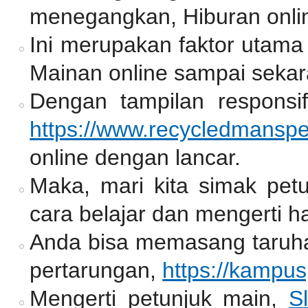
menegangkan, Hiburan onlin
Ini merupakan faktor utama
Mainan online sampai sekar
Dengan tampilan responsif
https://www.recycledmansp
online dengan lancar.
Maka, mari kita simak pet
cara belajar dan mengerti ha
Anda bisa memasang taruh
pertarungan,
https://kampu
Mengerti petunjuk main,
Sl