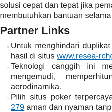
solusi cepat dan tepat jika p
membutuhkan bantuan selama 
Partner Links
Untuk menghindari duplikat
hasil di situs
www.resea-rchg
Teknologi canggih ini m
mengemudi, memperhitun
aerodinamika.
Pilih situs poker terperc
279
aman dan nyaman tanpa