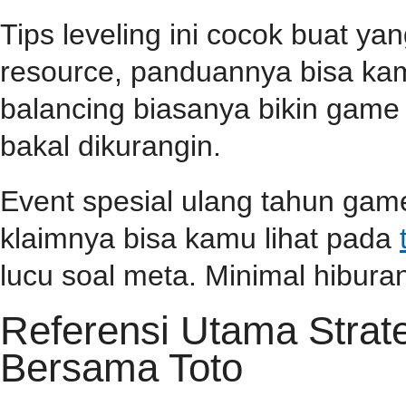
Tips leveling ini cocok buat ya
resource, panduannya bisa k
balancing biasanya bikin game l
bakal dikurangin.
Event spesial ulang tahun game
klaimnya bisa kamu lihat pada
lucu soal meta. Minimal hiburan
Referensi Utama Stra
Bersama Toto