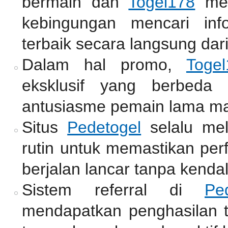
bermain dan
Togel178
men
kebingungan mencari inf
terbaik secara langsung dari
Dalam hal promo,
Togel
eksklusif yang berbeda
antusiasme pemain lama m
Situs
Pedetogel
selalu me
rutin untuk memastikan per
berjalan lancar tanpa kendal
Sistem referral di
Pe
mendapatkan penghasilan