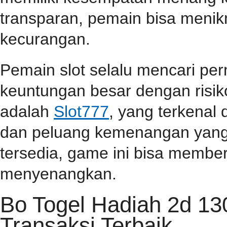
transparan, pemain bisa menik
kecurangan.
Pemain slot selalu mencari p
keuntungan besar dengan risiko
adalah
Slot777
, yang terkenal
dan peluang kemenangan yang t
tersedia, game ini bisa memb
menyenangkan.
Bo Togel Hadiah 2d 1
Transaksi Terbaik