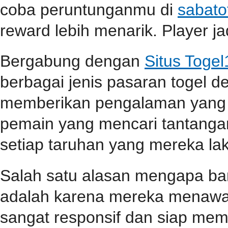
coba peruntunganmu di
sabato
reward lebih menarik. Player jad
Bergabung dengan
Situs Toge
berbagai jenis pasaran togel 
memberikan pengalaman yang 
pemain yang mencari tantangan
setiap taruhan yang mereka la
Salah satu alasan mengapa b
adalah karena mereka menawa
sangat responsif dan siap me