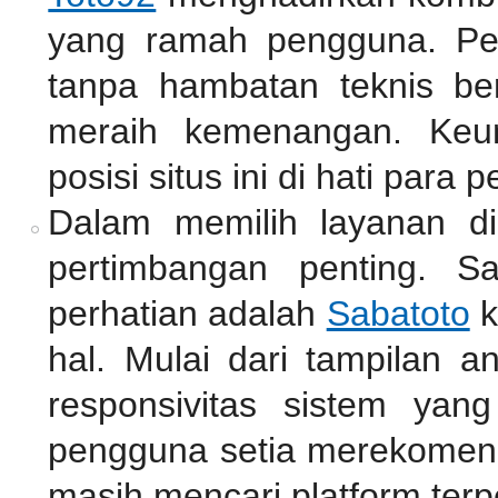
yang ramah pengguna. Pe
tanpa hambatan teknis be
meraih kemenangan. Keu
posisi situs ini di hati para p
Dalam memilih layanan di
pertimbangan penting. S
perhatian adalah
Sabatoto
k
hal. Mulai dari tampilan a
responsivitas sistem yan
pengguna setia merekomend
masih mencari platform terp