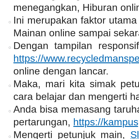
menegangkan, Hiburan onlin
Ini merupakan faktor utama
Mainan online sampai sekar
Dengan tampilan responsif
https://www.recycledmansp
online dengan lancar.
Maka, mari kita simak pet
cara belajar dan mengerti ha
Anda bisa memasang taruh
pertarungan,
https://kampu
Mengerti petunjuk main,
Sl