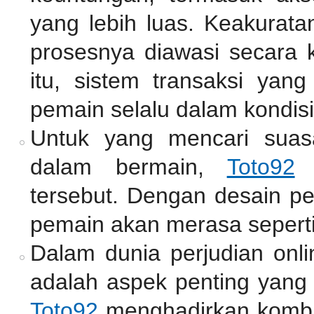
yang lebih luas. Keakurata
prosesnya diawasi secara k
itu, sistem transaksi ya
pemain selalu dalam kondisi
Untuk yang mencari suas
dalam bermain,
Toto92
m
tersebut. Dengan desain pe
pemain akan merasa seperti
Dalam dunia perjudian onli
adalah aspek penting yang 
Toto92
menghadirkan kombin