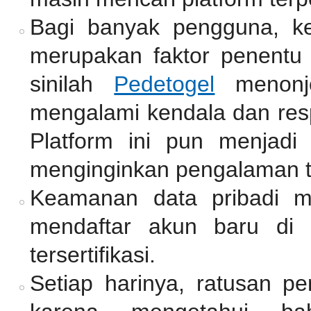
Bagi banyak pengguna, k
merupakan faktor penentu 
sinilah
Pedetogel
menonjo
mengalami kendala dan resp
Platform ini pun menjadi
menginginkan pengalaman 
Keamanan data pribadi me
mendaftar akun baru di 
tersertifikasi.
Setiap harinya, ratusan p