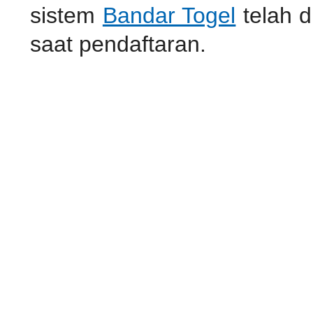
sistem
Bandar Togel
telah d
saat pendaftaran.