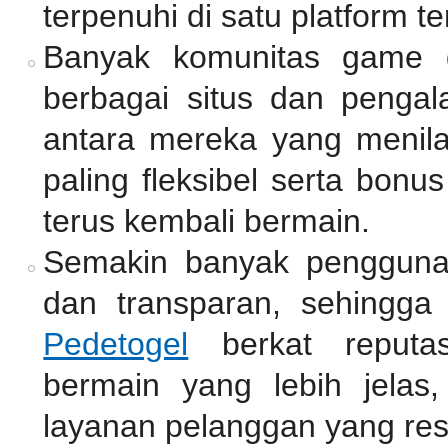
terpenuhi di satu platform t
Banyak komunitas game 
berbagai situs dan pengal
antara mereka yang menil
paling fleksibel serta bon
terus kembali bermain.
Semakin banyak penggun
dan transparan, sehingga 
Pedetogel
berkat reputas
bermain yang lebih jelas
layanan pelanggan yang res