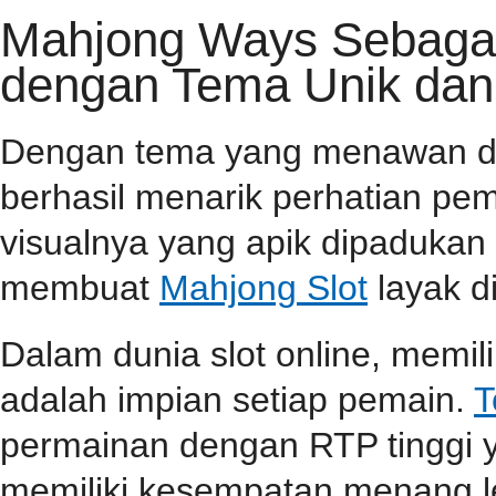
Mahjong Ways Sebagai 
dengan Tema Unik dan
Dengan tema yang menawan dan 
berhasil menarik perhatian pema
visualnya yang apik dipaduka
membuat
Mahjong Slot
layak d
Dalam dunia slot online, memi
adalah impian setiap pemain.
T
permainan dengan RTP tinggi 
memiliki kesempatan menang l