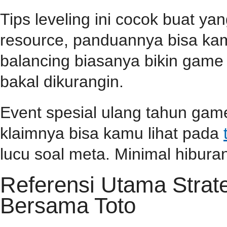
Tips leveling ini cocok buat ya
resource, panduannya bisa k
balancing biasanya bikin game l
bakal dikurangin.
Event spesial ulang tahun game
klaimnya bisa kamu lihat pada
lucu soal meta. Minimal hiburan
Referensi Utama Stra
Bersama Toto