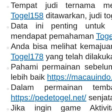
Tempat judi ternama me
Togel158
ditawarkan, judi to
Data ini penting untuk
mendapat pemahaman
Tog
Anda bisa melihat kemajua
Togel178
yang telah dilakuk
Pahami permainan sebelum
lebih baik
https://macauindo
Dalam permainan temb
https://pedetogel.net/
senjat
Jika ingin game Aktiv