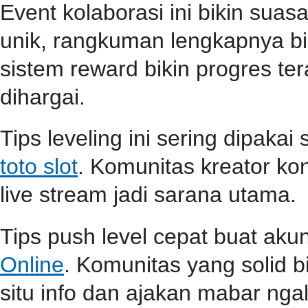
Event kolaborasi ini bikin su
unik, rangkuman lengkapnya b
sistem reward bikin progres teras
dihargai.
Tips leveling ini sering dipaka
toto slot
. Komunitas kreator ko
live stream jadi sarana utama.
Tips push level cepat buat aku
Online
. Komunitas yang solid b
situ info dan ajakan mabar ngali