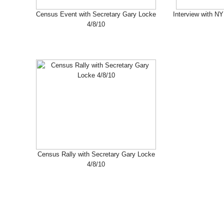
Census Event with Secretary Gary Locke
Interview with NY
4/8/10
Census Rally with Secretary Gary Locke
4/8/10
HOME
PRIVACY POLICY
CONTACT
RSS FEED