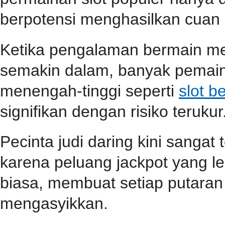
berpotensi menghasilkan cuan 
Ketika pengalaman bermain m
semakin dalam, banyak pemain
menengah-tinggi seperti
slot b
signifikan dengan risiko terukur
Pecinta judi daring kini sangat
karena peluang jackpot yang le
biasa, membuat setiap putara
mengasyikkan.