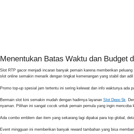
HOME
PRIVACY POLICY
CONTACT
Menentukan Batas Waktu dan Budget di
Slot RTP gacor menjadi incaran banyak pemain karena memberikan peluang 
slot online semakin menarik dengan tingkat kemenangan yang stabil dan adi
Promo top-up spesial jam tertentu ini sering kelewat dan info waktunya ada 
Bermain slot kini semakin mudah dengan hadirnya layanan
Slot Depo 5k
. De
nyaman. Pilihan ini sangat cocok untuk pemain pemula yang ingin mencoba k
Ada combo emblem dan item yang sekarang lagi dipakai para top global, detai
Event mingguan ini memberikan banyak reward tambahan yang bisa membantu