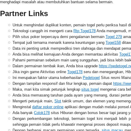
menghadapi masalah atau membutuhkan bantuan selama bermain.
Partner Links
Untuk menghindari duplikat konten, pemain togel perlu periksa hasil d
Teknologi canggih ini mengerti cara
Rtp Togel178
Anda mengemudi, me
Pilih situs poker terpercaya demi pengalaman bermain
Togel 279
aman
Tempat judi ternama menarik karena keuntungan yang
Togel158
ditawa
Data ini penting untuk memprediksi tren olahraga dan mendapat pe
Anda bisa melihat kemajuan Anda dengan memantau aktivitas
Togel1
Pahami permainan sebelum main uang sungguhan, jadi bisa lebih ba
Dalam permainan tembak ikan, Anda bisa upgrade
https://pedetogel.n
Jika ingin game Aktivitas online
Togel178
seru dan menegangkan, Hibur
Ini merupakan faktor utama keberhasilan
Pedetogel
Situs resmi Maina
Dengan tampilan responsif dan fitur lengkap, pemain dapat
https://w
Maka, mari kita simak petunjuk lengkap
situs togel
mengenai cara bela
Anda bisa memasang taruhan pada ayam yang menang, durasi perta
Mengerti petunjuk main,
Slot
taktik umum, dan elemen yang memengar
Menginstal
daftar poker online
aplikasi dengan mudah melalui ponsel 
Ada banyak
Colok178
situs Hiburan dengan bonus besar tapi jarang
Dengan perkembangan teknologi, bermain togel kini menjadi lebih p
sehingga pemain tidak perlu khawatir mengenai proses deposit maup
Dengan berbagai macam permainan yang tersedia,
situs macau
mema