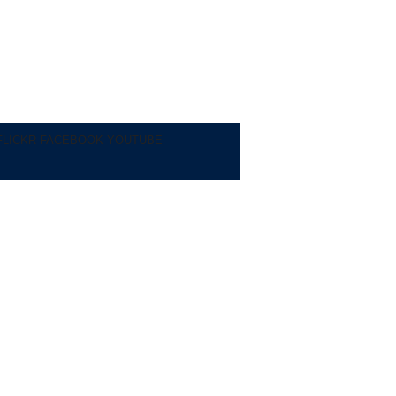
FLICKR
FACEBOOK
YOUTUBE