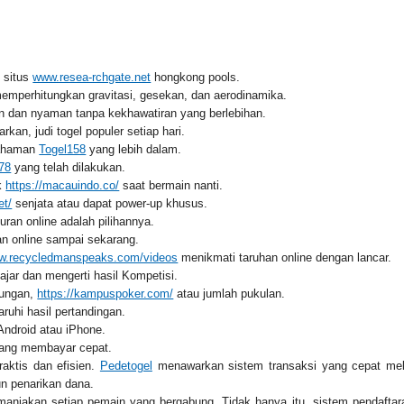
i situs
www.resea-rchgate.net
hongkong pools.
mperhitungkan gravitasi, gesekan, dan aerodinamika.
 dan nyaman tanpa kekhawatiran yang berlebihan.
rkan, judi togel populer setiap hari.
mahaman
Togel158
yang lebih dalam.
78
yang telah dilakukan.
ik
https://macauindo.co/
saat bermain nanti.
et/
senjata atau dapat power-up khusus.
an online adalah pilihannya.
n online sampai sekarang.
ww.recycledmanspeaks.com/videos
menikmati taruhan online dengan lancar.
jar dan mengerti hasil Kompetisi.
rungan,
https://kampuspoker.com/
atau jumlah pukulan.
uhi hasil pertandingan.
Android atau iPhone.
 yang membayar cepat.
raktis dan efisien.
Pedetogel
menawarkan sistem transaksi yang cepat mela
un penarikan dana.
njakan setiap pemain yang bergabung. Tidak hanya itu, sistem pendaftara