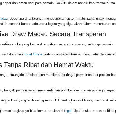
epat dan aman bagi para pemain. Baik itu dalam melakukan transaksi maup
Macau
. Beberapa di antaranya menggunakan sistem matematika untuk mengana
emakin menarik karena ada unsur logika yang digunakan dalam menentukan an
ive Draw Macau Secara Transparan
 setiap angka yang keluar ditampilkan secara transparan, sehingga pemain mer
disediakan oleh
Togel Online
, sehingga strategi taruhan bisa diatur dengan 
s Tanpa Ribet dan Hemat Waktu
yang memungkinkan siapa pun menikmati berbagai permainan slot populer ha
 banyak pemain berani mengambil langkah ke level menengah-tinggi sepert
ang jackpot yang lebih sering muncul dibandingkan slot biasa, membuat set
angkuman lengkapnya bisa kamu temukan di
togel
. Update sistem reward bikin pr