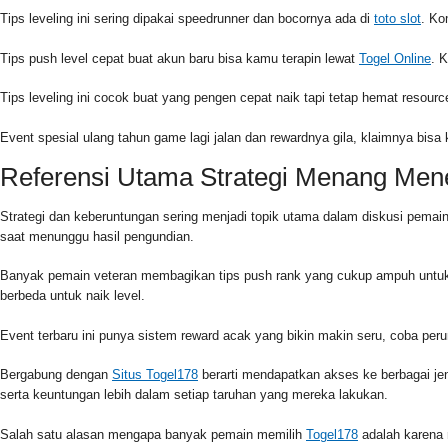
Tips leveling ini sering dipakai speedrunner dan bocornya ada di
toto slot
. Ko
Tips push level cepat buat akun baru bisa kamu terapin lewat
Togel Online
. 
Tips leveling ini cocok buat yang pengen cepat naik tapi tetap hemat reso
Event spesial ulang tahun game lagi jalan dan rewardnya gila, klaimnya bisa
Referensi Utama Strategi Menang Me
Strategi dan keberuntungan sering menjadi topik utama dalam diskusi pema
saat menunggu hasil pengundian.
Banyak pemain veteran membagikan tips push rank yang cukup ampuh untuk
berbeda untuk naik level.
Event terbaru ini punya sistem reward acak yang bikin makin seru, coba pe
Bergabung dengan
Situs Togel178
berarti mendapatkan akses ke berbagai j
serta keuntungan lebih dalam setiap taruhan yang mereka lakukan.
Salah satu alasan mengapa banyak pemain memilih
Togel178
adalah karena 