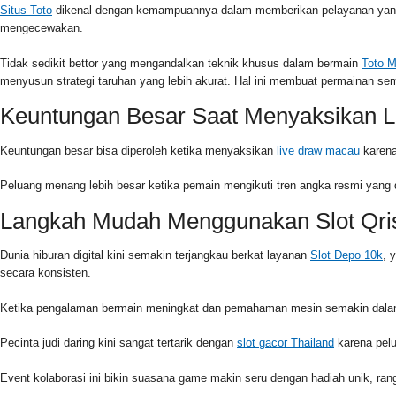
Situs Toto
dikenal dengan kemampuannya dalam memberikan pelayanan yang c
mengecewakan.
Tidak sedikit bettor yang mengandalkan teknik khusus dalam bermain
Toto 
menyusun strategi taruhan yang lebih akurat. Hal ini membuat permainan s
Keuntungan Besar Saat Menyaksikan L
Keuntungan besar bisa diperoleh ketika menyaksikan
live draw macau
karena
Peluang menang lebih besar ketika pemain mengikuti tren angka resmi yang 
Langkah Mudah Menggunakan Slot Qri
Dunia hiburan digital kini semakin terjangkau berkat layanan
Slot Depo 10k
, 
secara konsisten.
Ketika pengalaman bermain meningkat dan pemahaman mesin semakin dalam,
Pecinta judi daring kini sangat tertarik dengan
slot gacor Thailand
karena pelu
Event kolaborasi ini bikin suasana game makin seru dengan hadiah unik, r