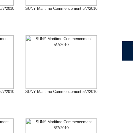
/7/2010
SUNY Maritime Commencement 5/7/2010
/7/2010
SUNY Maritime Commencement 5/7/2010