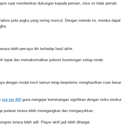
un saat memberikan dukungan kepada pemain, situs ini tidak pernah
lisis pola angka yang sering muncul. Dengan metode ini, mereka dapat
gka.
asa lebih percaya diri terhadap hasil akhir.
lebih tepat dan memaksimalkan potensi keuntungan setiap ronde.
nya dengan modal kecil namun tetap berpotensi menghasilkan cuan besar
i
slot bet 400
guna mengejar kemenangan signifikan dengan risiko terukur.
iap putaran terasa lebih menegangkan dan mengasyikkan.
ogres terasa lebih adil. Player aktif jadi lebih dihargai.