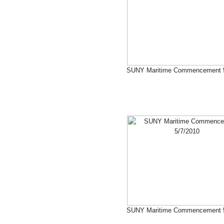
SUNY Maritime Commencement 5
SUNY Maritime Commencement 5