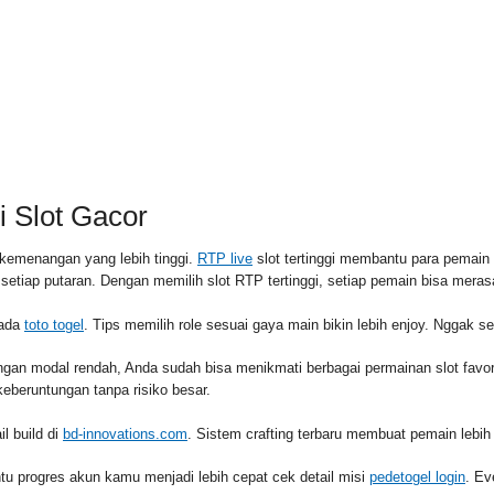
RSS FEED
PAID
 Slot Gacor
kemenangan yang lebih tinggi.
RTP live
slot tertinggi membantu para pemai
l setiap putaran. Dengan memilih slot RTP tertinggi, setiap pemain bisa me
pada
toto togel
. Tips memilih role sesuai gaya main bikin lebih enjoy. Nggak s
ngan modal rendah, Anda sudah bisa menikmati berbagai permainan slot fav
eberuntungan tanpa risiko besar.
l build di
bd-innovations.com
. Sistem crafting terbaru membuat pemain lebih 
 progres akun kamu menjadi lebih cepat cek detail misi
pedetogel login
. Ev