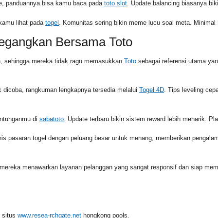
urce, panduannya bisa kamu baca pada
toto slot
. Update balancing biasanya biki
 kamu lihat pada
togel
. Komunitas sering bikin meme lucu soal meta. Minimal 
negangkan Bersama Toto
in, sehingga mereka tidak ragu memasukkan
Toto
sebagai referensi utama ya
 dicoba, rangkuman lengkapnya tersedia melalui
Togel 4D
. Tips leveling cep
runtunganmu di
sabatoto
. Update terbaru bikin sistem reward lebih menarik. Play
enis pasaran togel dengan peluang besar untuk menang, memberikan pengal
mereka menawarkan layanan pelanggan yang sangat responsif dan siap memba
i situs
www.resea-rchgate.net
hongkong pools.