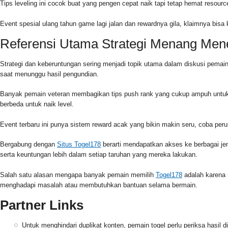
Tips leveling ini cocok buat yang pengen cepat naik tapi tetap hemat reso
Event spesial ulang tahun game lagi jalan dan rewardnya gila, klaimnya bisa
Referensi Utama Strategi Menang Me
Strategi dan keberuntungan sering menjadi topik utama dalam diskusi pema
saat menunggu hasil pengundian.
Banyak pemain veteran membagikan tips push rank yang cukup ampuh untuk
berbeda untuk naik level.
Event terbaru ini punya sistem reward acak yang bikin makin seru, coba pe
Bergabung dengan
Situs Togel178
berarti mendapatkan akses ke berbagai j
serta keuntungan lebih dalam setiap taruhan yang mereka lakukan.
Salah satu alasan mengapa banyak pemain memilih
Togel178
adalah karena 
menghadapi masalah atau membutuhkan bantuan selama bermain.
Partner Links
Untuk menghindari duplikat konten, pemain togel perlu periksa hasil d