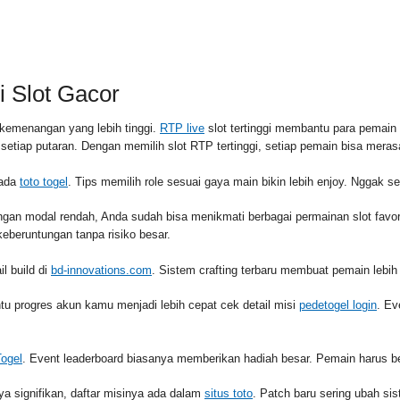
RSS FEED
PAID
 Slot Gacor
kemenangan yang lebih tinggi.
RTP live
slot tertinggi membantu para pemai
l setiap putaran. Dengan memilih slot RTP tertinggi, setiap pemain bisa me
pada
toto togel
. Tips memilih role sesuai gaya main bikin lebih enjoy. Nggak s
ngan modal rendah, Anda sudah bisa menikmati berbagai permainan slot fav
eberuntungan tanpa risiko besar.
l build di
bd-innovations.com
. Sistem crafting terbaru membuat pemain lebih 
 progres akun kamu menjadi lebih cepat cek detail misi
pedetogel login
. Ev
Togel
. Event leaderboard biasanya memberikan hadiah besar. Pemain harus be
ya signifikan, daftar misinya ada dalam
situs toto
. Patch baru sering ubah si