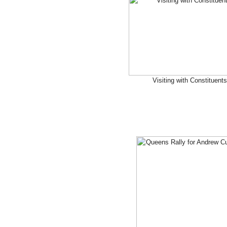
Visiting with Constituents