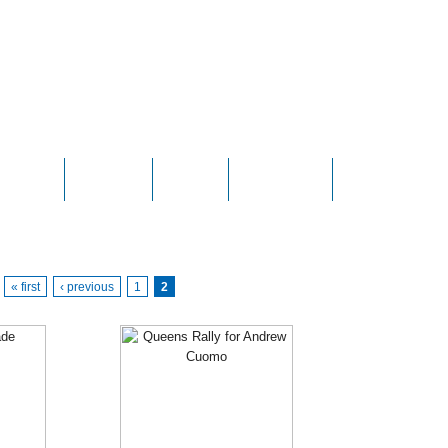
HOTOS
VIDEOS
NEWS
CONTACT
CONTRIBUTE
« first
‹ previous
1
2