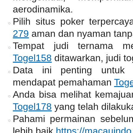
aerodinamika.
Pilih situs poker terperc
279
aman dan nyaman tanpa
Tempat judi ternama me
Togel158
ditawarkan, judi to
Data ini penting untuk
mendapat pemahaman
Tog
Anda bisa melihat kemajua
Togel178
yang telah dilakuk
Pahami permainan sebelum
lebih baik
https://macauindo