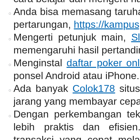
Anda bisa memasang taruh
pertarungan,
https://kampu
Mengerti petunjuk main,
Sl
memengaruhi hasil pertandi
Menginstal
daftar poker onl
ponsel Android atau iPhone.
Ada banyak
Colok178
situ
jarang yang membayar cepa
Dengan perkembangan tekno
lebih praktis dan efisie
transaksi yang cepat mel