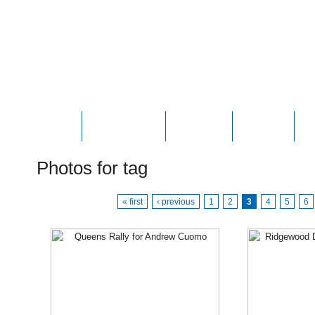
HOME
ABOUT JOE
PHOTOS
VIDEOS
N
Photos for tag
« first
‹ previous
1
2
3
4
5
6