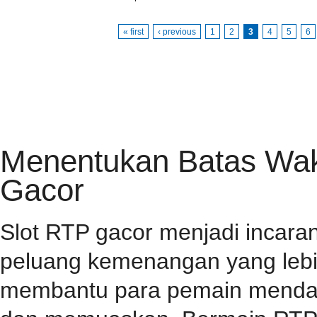
« first
‹ previous
1
2
3
4
5
6
HOME
PRIVACY POLICY
CONTACT
RSS FEED
Menentukan Batas Wakt
Gacor
Slot RTP gacor menjadi incar
peluang kemenangan yang lebih
membantu para pemain mendap