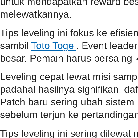
untuk mendapatkan reward be
melewatkannya.
Tips leveling ini fokus ke efisi
sambil
Toto Togel
. Event lead
besar. Pemain harus bersaing k
Leveling cepat lewat misi samp
padahal hasilnya signifikan, d
Patch baru sering ubah sistem
sebelum terjun ke pertandingan
Tips leveling ini sering dilewa