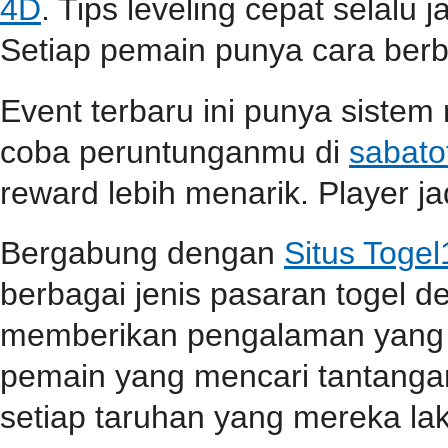
4D
. Tips leveling cepat selalu j
Setiap pemain punya cara berbe
Event terbaru ini punya sistem
coba peruntunganmu di
sabato
reward lebih menarik. Player jad
Bergabung dengan
Situs Toge
berbagai jenis pasaran togel 
memberikan pengalaman yang 
pemain yang mencari tantangan
setiap taruhan yang mereka la