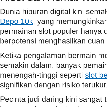
Dunia hiburan digital kini sem
Depo 10k
, yang memungkinkan
permainan slot populer hanya 
berpotensi menghasilkan cuan 
Ketika pengalaman bermain m
semakin dalam, banyak pemain
menengah-tinggi seperti
slot b
signifikan dengan risiko terukur
Pecinta judi daring kini sangat