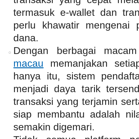
termasuk e-wallet dan tra
perlu khawatir mengenai 
dana.
Dengan berbagai macam
macau
memanjakan setiap
hanya itu, sistem pendaf
menjadi daya tarik tersen
transaksi yang terjamin se
siap membantu adalah nil
semakin digemari.