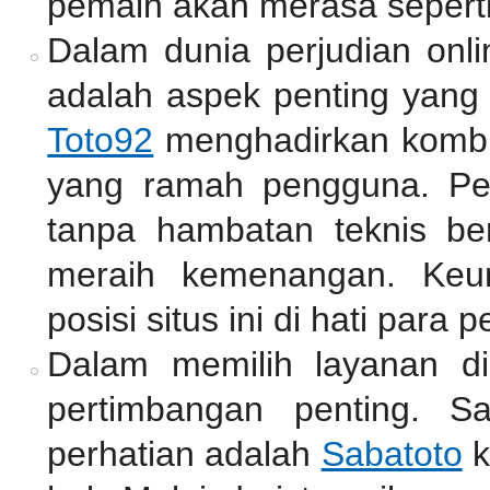
pemain akan merasa seperti
Dalam dunia perjudian onli
adalah aspek penting yang 
Toto92
menghadirkan kombin
yang ramah pengguna. Pe
tanpa hambatan teknis be
meraih kemenangan. Keu
posisi situs ini di hati para p
Dalam memilih layanan di
pertimbangan penting. S
perhatian adalah
Sabatoto
k