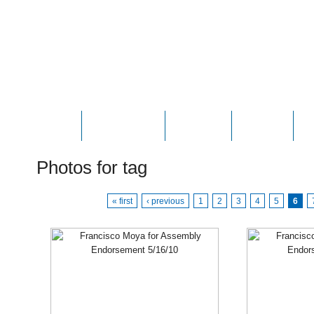
HOME
ABOUT JOE
PHOTOS
VIDEOS
N
Photos for tag
« first
‹ previous
1
2
3
4
5
6