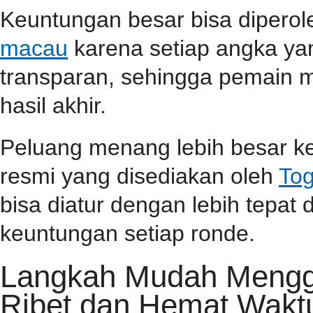
Keuntungan besar bisa dipero
macau
karena setiap angka yan
transparan, sehingga pemain m
hasil akhir.
Peluang menang lebih besar ke
resmi yang disediakan oleh
Tog
bisa diatur dengan lebih tepa
keuntungan setiap ronde.
Langkah Mudah Menggu
Ribet dan Hemat Wakt