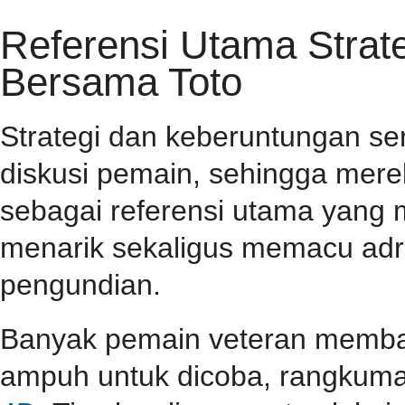
Referensi Utama Stra
Bersama Toto
Strategi dan keberuntungan se
diskusi pemain, sehingga mer
sebagai referensi utama yang
menarik sekaligus memacu adr
pengundian.
Banyak pemain veteran membag
ampuh untuk dicoba, rangkuma