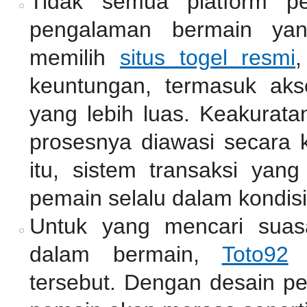
Tidak semua platform pe
pengalaman bermain ya
memilih
situs togel resmi
,
keuntungan, termasuk akse
yang lebih luas. Keakurata
prosesnya diawasi secara k
itu, sistem transaksi ya
pemain selalu dalam kondisi
Untuk yang mencari suas
dalam bermain,
Toto92
m
tersebut. Dengan desain pe