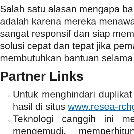
Salah satu alasan mengapa b
adalah karena mereka menawa
sangat responsif dan siap me
solusi cepat dan tepat jika p
membutuhkan bantuan selama 
Partner Links
Untuk menghindari duplikat
hasil di situs
www.resea-rchg
Teknologi canggih ini m
mengemudi, memperhitun