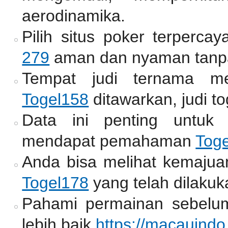
aerodinamika.
Pilih situs poker terperc
279
aman dan nyaman tanpa
Tempat judi ternama me
Togel158
ditawarkan, judi to
Data ini penting untuk
mendapat pemahaman
Tog
Anda bisa melihat kemajua
Togel178
yang telah dilakuk
Pahami permainan sebelum
lebih baik
https://macauindo