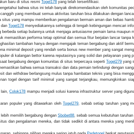
kun baru di situs resmi
Togel178
yang telah tersertifikasi.
ngetahui bahwa situs ini telah banyak direkomendasikan oleh komunitas pec
 canggih yang membuat semua aktivitas taruhan bisa dilakukan dengan lanc
ya situs yang mampu memberikan pengalaman bermain aman dan bebas hamb
n dan
Togel178
menyediakannya sehingga di tengah kebingungan mencari inform
ng berbeda setiap bulannya untuk menjaga antusiasme pemain lama maupun 
k memastikan performa tetap optimal dan semua fitur berjalan lancar tanpa 
silan tambahan hanya dengan mengajak teman bergabung dan aktif bermain
na minimal deposit yang rendah serta bonus new member yang sangat men
uler di kalangan bettor karena reputasinya yang solid dan pelayanan yang pr
aat bergabung dengan komunitas di situs terpercaya seperti
Togel279
yang s
emastikan bahwa semua transaksi dan data pemain terlindungi dengan sanga
sit dan withdraw berlangsung mulus tanpa hambatan teknis yang bisa meng
mainan togel dengan tarif minimal yang sangat terjangkau, memungkinkan 
 lain,
Colok178
mampu menjadi solusi karena infrastruktur server yang digu
aran populer yang ditawarkan oleh
Togel279
, sebab setiap taruhan yang m
g lebih memilih bergabung dengan
Sbobet88
, sebab semua kebutuhan taruhan d
tus dan pengalaman mereka, dan tidak sedikit di antara mereka yang men
aran, sehingga pilihan mereka sering jatuh pada
Pedetogel
berkat reputasin