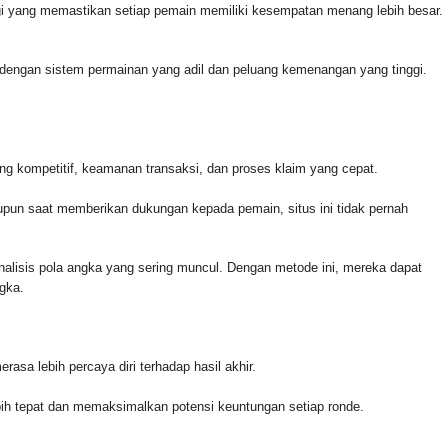
i yang memastikan setiap pemain memiliki kesempatan menang lebih besar.
l dengan sistem permainan yang adil dan peluang kemenangan yang tinggi.
ng kompetitif, keamanan transaksi, dan proses klaim yang cepat.
un saat memberikan dukungan kepada pemain, situs ini tidak pernah
lisis pola angka yang sering muncul. Dengan metode ini, mereka dapat
gka.
asa lebih percaya diri terhadap hasil akhir.
lebih tepat dan memaksimalkan potensi keuntungan setiap ronde.