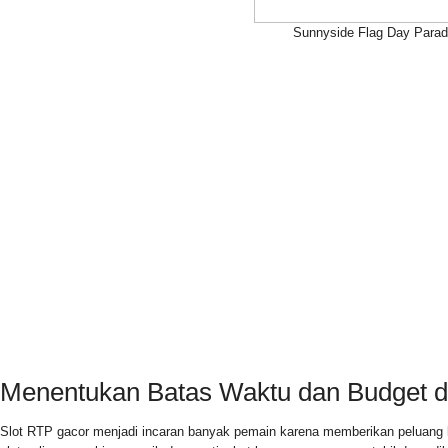
Sunnyside Flag Day Para
HOME
PRIVACY POLICY
CONTACT
Menentukan Batas Waktu dan Budget di
Slot RTP gacor menjadi incaran banyak pemain karena memberikan peluang 