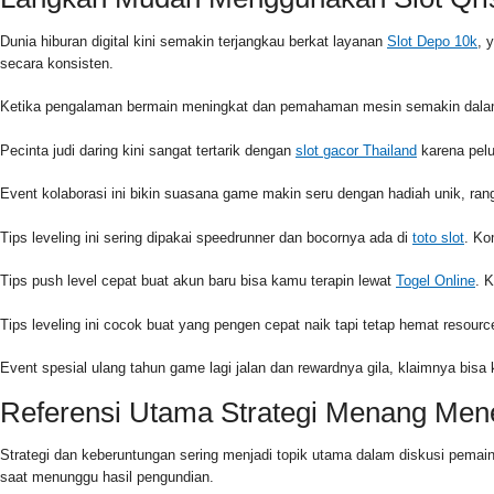
Dunia hiburan digital kini semakin terjangkau berkat layanan
Slot Depo 10k
, 
secara konsisten.
Ketika pengalaman bermain meningkat dan pemahaman mesin semakin dalam,
Pecinta judi daring kini sangat tertarik dengan
slot gacor Thailand
karena pelu
Event kolaborasi ini bikin suasana game makin seru dengan hadiah unik, r
Tips leveling ini sering dipakai speedrunner dan bocornya ada di
toto slot
. Ko
Tips push level cepat buat akun baru bisa kamu terapin lewat
Togel Online
. 
Tips leveling ini cocok buat yang pengen cepat naik tapi tetap hemat reso
Event spesial ulang tahun game lagi jalan dan rewardnya gila, klaimnya bisa
Referensi Utama Strategi Menang Me
Strategi dan keberuntungan sering menjadi topik utama dalam diskusi pema
saat menunggu hasil pengundian.