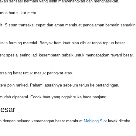
rasakan sensasi bermain yang lebih menyenangkan dan menghasilkan.
emua harus ikut meta.
orit. Sistem transaksi cepat dan aman membuat pengalaman bermain semakin
rajin farming material. Banyak item kuat bisa dibuat tanpa top up besar.
ent spesial sering jadi kesempatan terbaik untuk mendapatkan reward besar.
rsaing ketat untuk masuk peringkat atas.
stem poin ranked. Pahami aturannya sebelum terjun ke pertandingan.
g mudah dipahami. Cocok buat yang nggak suka baca panjang.
Besar
dukan dengan peluang kemenangan besar membuat
Mahjong Slot
layak dicoba