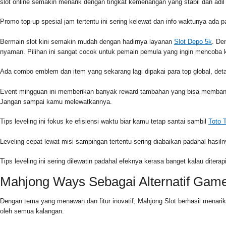
slot online semakin menarik dengan tingkat kemenangan yang stabil dan adi
Promo top-up spesial jam tertentu ini sering kelewat dan info waktunya ada 
Bermain slot kini semakin mudah dengan hadirnya layanan
Slot Depo 5k
. De
nyaman. Pilihan ini sangat cocok untuk pemain pemula yang ingin mencoba k
Ada combo emblem dan item yang sekarang lagi dipakai para top global, detai
Event mingguan ini memberikan banyak reward tambahan yang bisa membantu
Jangan sampai kamu melewatkannya.
Tips leveling ini fokus ke efisiensi waktu biar kamu tetap santai sambil
Toto 
Leveling cepat lewat misi sampingan tertentu sering diabaikan padahal hasiln
Tips leveling ini sering dilewatin padahal efeknya kerasa banget kalau diter
Mahjong Ways Sebagai Alternatif Gam
Dengan tema yang menawan dan fitur inovatif, Mahjong Slot berhasil menari
oleh semua kalangan.