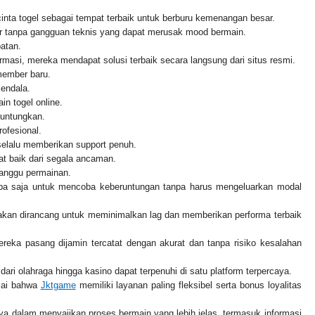
inta togel sebagai tempat terbaik untuk berburu kemenangan besar.
ar tanpa gangguan teknis yang dapat merusak mood bermain.
atan.
asi, mereka mendapat solusi terbaik secara langsung dari situs resmi.
member baru.
kendala.
 togel online.
guntungkan.
ofesional.
elalu memberikan support penuh.
t baik dari segala ancaman.
ganggu permainan.
siapa saja untuk mencoba keberuntungan tanpa harus mengeluarkan modal
nakan dirancang untuk meminimalkan lag dan memberikan performa terbaik
ereka pasang dijamin tercatat dengan akurat dan tanpa risiko kesalahan
ari olahraga hingga kasino dapat terpenuhi di satu platform terpercaya.
ilai bahwa
Jktgame
memiliki layanan paling fleksibel serta bonus loyalitas
ya dalam menyajikan proses bermain yang lebih jelas, termasuk informasi