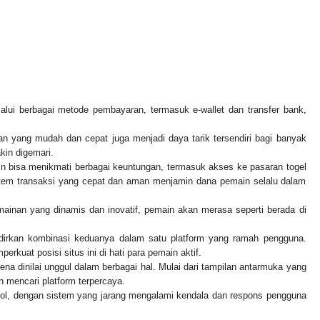
lui berbagai metode pembayaran, termasuk e-wallet dan transfer bank,
n yang mudah dan cepat juga menjadi daya tarik tersendiri bagi banyak
kin digemari.
in bisa menikmati berbagai keuntungan, termasuk akses ke pasaran togel
 sistem transaksi yang cepat dan aman menjamin dana pemain selalu dalam
inan yang dinamis dan inovatif, pemain akan merasa seperti berada di
rkan kombinasi keduanya dalam satu platform yang ramah pengguna.
uat posisi situs ini di hati para pemain aktif.
ena dinilai unggul dalam berbagai hal. Mulai dari tampilan antarmuka yang
 mencari platform terpercaya.
l, dengan sistem yang jarang mengalami kendala dan respons pengguna