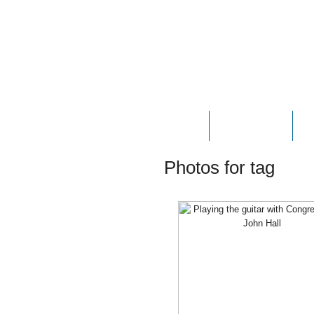
HOME
ABOUT JOE
P
Photos for tag