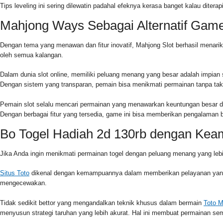
Tips leveling ini sering dilewatin padahal efeknya kerasa banget kalau diter
Mahjong Ways Sebagai Alternatif Gam
Dengan tema yang menawan dan fitur inovatif, Mahjong Slot berhasil menari
oleh semua kalangan.
Dalam dunia slot online, memiliki peluang menang yang besar adalah impian
Dengan sistem yang transparan, pemain bisa menikmati permainan tanpa tak
Pemain slot selalu mencari permainan yang menawarkan keuntungan besar den
Dengan berbagai fitur yang tersedia, game ini bisa memberikan pengalama
Bo Togel Hadiah 2d 130rb dengan Kea
Jika Anda ingin menikmati permainan togel dengan peluang menang yang lebih
Situs Toto
dikenal dengan kemampuannya dalam memberikan pelayanan yang c
mengecewakan.
Tidak sedikit bettor yang mengandalkan teknik khusus dalam bermain
Toto 
menyusun strategi taruhan yang lebih akurat. Hal ini membuat permainan s