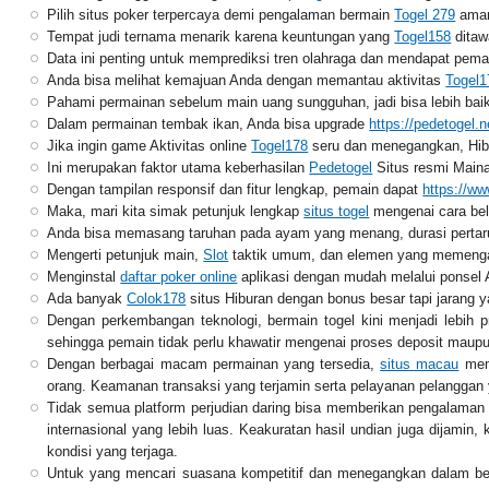
Pilih situs poker terpercaya demi pengalaman bermain
Togel 279
aman
Tempat judi ternama menarik karena keuntungan yang
Togel158
ditawa
Data ini penting untuk memprediksi tren olahraga dan mendapat pe
Anda bisa melihat kemajuan Anda dengan memantau aktivitas
Togel1
Pahami permainan sebelum main uang sungguhan, jadi bisa lebih ba
Dalam permainan tembak ikan, Anda bisa upgrade
https://pedetogel.n
Jika ingin game Aktivitas online
Togel178
seru dan menegangkan, Hibur
Ini merupakan faktor utama keberhasilan
Pedetogel
Situs resmi Maina
Dengan tampilan responsif dan fitur lengkap, pemain dapat
https://w
Maka, mari kita simak petunjuk lengkap
situs togel
mengenai cara bela
Anda bisa memasang taruhan pada ayam yang menang, durasi perta
Mengerti petunjuk main,
Slot
taktik umum, dan elemen yang memengar
Menginstal
daftar poker online
aplikasi dengan mudah melalui ponsel 
Ada banyak
Colok178
situs Hiburan dengan bonus besar tapi jarang
Dengan perkembangan teknologi, bermain togel kini menjadi lebih p
sehingga pemain tidak perlu khawatir mengenai proses deposit maup
Dengan berbagai macam permainan yang tersedia,
situs macau
mema
orang. Keamanan transaksi yang terjamin serta pelayanan pelanggan 
Tidak semua platform perjudian daring bisa memberikan pengalam
internasional yang lebih luas. Keakuratan hasil undian juga dijami
kondisi yang terjaga.
Untuk yang mencari suasana kompetitif dan menegangkan dalam b