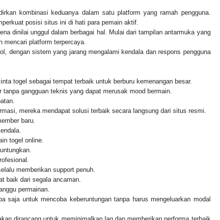
rkan kombinasi keduanya dalam satu platform yang ramah pengguna.
uat posisi situs ini di hati para pemain aktif.
ena dinilai unggul dalam berbagai hal. Mulai dari tampilan antarmuka yang
 mencari platform terpercaya.
l, dengan sistem yang jarang mengalami kendala dan respons pengguna
inta togel sebagai tempat terbaik untuk berburu kemenangan besar.
ar tanpa gangguan teknis yang dapat merusak mood bermain.
atan.
asi, mereka mendapat solusi terbaik secara langsung dari situs resmi.
member baru.
kendala.
 togel online.
guntungkan.
ofesional.
elalu memberikan support penuh.
t baik dari segala ancaman.
ganggu permainan.
siapa saja untuk mencoba keberuntungan tanpa harus mengeluarkan modal
nakan dirancang untuk meminimalkan lag dan memberikan performa terbaik