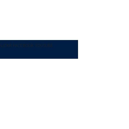
FLICKR
FACEBOOK
YOUTUBE
 FOR & AUTHORIZED BY CROWLEY FOR CONGRESS