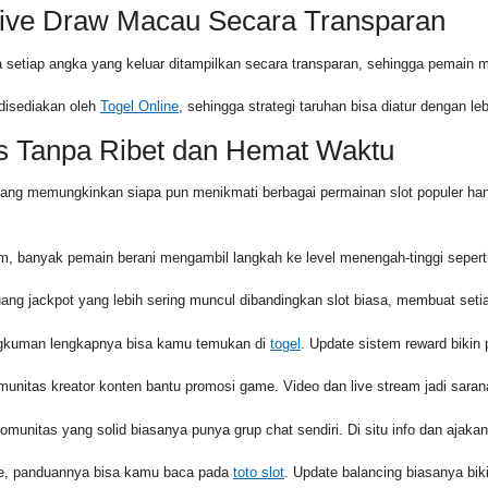
ive Draw Macau Secara Transparan
 setiap angka yang keluar ditampilkan secara transparan, sehingga pemain mer
disediakan oleh
Togel Online
, sehingga strategi taruhan bisa diatur dengan 
s Tanpa Ribet dan Hemat Waktu
yang memungkinkan siapa pun menikmati berbagai permainan slot populer ha
 banyak pemain berani mengambil langkah ke level menengah-tinggi sepert
ang jackpot yang lebih sering muncul dibandingkan slot biasa, membuat set
angkuman lengkapnya bisa kamu temukan di
togel
. Update sistem reward bikin pr
munitas kreator konten bantu promosi game. Video dan live stream jadi sara
Komunitas yang solid biasanya punya grup chat sendiri. Di situ info dan ajakan
urce, panduannya bisa kamu baca pada
toto slot
. Update balancing biasanya biki