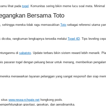
 kamu lihat pada
togel
. Komunitas sering bikin meme lucu soal meta. Minimal 
negangkan Bersama Toto
in, sehingga mereka tidak ragu memasukkan
Toto
sebagai referensi utama ya
 dicoba, rangkuman lengkapnya tersedia melalui
Togel 4D
. Tips leveling cep
runtunganmu di
sabatoto
. Update terbaru bikin sistem reward lebih menarik. Play
enis pasaran togel dengan peluang besar untuk menang, memberikan pengal
mereka menawarkan layanan pelanggan yang sangat responsif dan siap memba
i situs
www.resea-rchgate.net
hongkong pools.
mperhitungkan gravitasi, gesekan, dan aerodinamika.