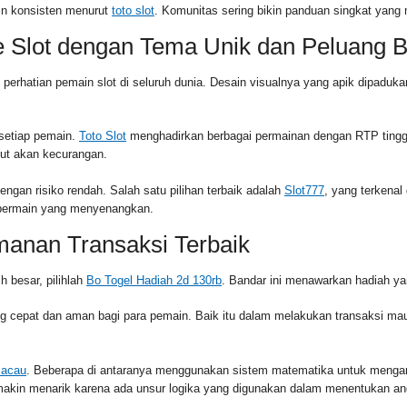
apin konsisten menurut
toto slot
. Komunitas sering bikin panduan singkat yan
e Slot dengan Tema Unik dan Peluang 
k perhatian pemain slot di seluruh dunia. Desain visualnya yang apik dipa
 setiap pemain.
Toto Slot
menghadirkan berbagai permainan dengan RTP tingg
ut akan kecurangan.
gan risiko rendah. Salah satu pilihan terbaik adalah
Slot777
, yang terkena
n bermain yang menyenangkan.
manan Transaksi Terbaik
 besar, pilihlah
Bo Togel Hadiah 2d 130rb
. Bandar ini menawarkan hadiah ya
epat dan aman bagi para pemain. Baik itu dalam melakukan transaksi maup
Macau
. Beberapa di antaranya menggunakan sistem matematika untuk mengana
emakin menarik karena ada unsur logika yang digunakan dalam menentukan an