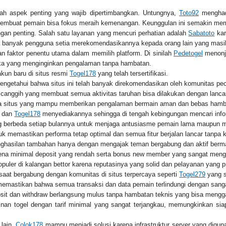
alah aspek penting yang wajib dipertimbangkan. Untungnya,
Toto92
menghadi
embuat pemain bisa fokus meraih kemenangan. Keunggulan ini semakin memperk
gan penting. Salah satu layanan yang mencuri perhatian adalah
Sabatoto
kar
jika banyak pengguna setia merekomendasikannya kepada orang lain yang masih
 faktor penentu utama dalam memilih platform. Di sinilah
Pedetogel
menonjo
ereka yang menginginkan pengalaman tanpa hambatan.
kun baru di situs resmi
Togel178
yang telah tersertifikasi.
ngetahui bahwa situs ini telah banyak direkomendasikan oleh komunitas pec
 canggih yang membuat semua aktivitas taruhan bisa dilakukan dengan lanc
ya situs yang mampu memberikan pengalaman bermain aman dan bebas hamb
n dan
Togel178
menyediakannya sehingga di tengah kebingungan mencari inform
ng berbeda setiap bulannya untuk menjaga antusiasme pemain lama maupun 
k memastikan performa tetap optimal dan semua fitur berjalan lancar tanpa 
silan tambahan hanya dengan mengajak teman bergabung dan aktif bermain
na minimal deposit yang rendah serta bonus new member yang sangat men
uler di kalangan bettor karena reputasinya yang solid dan pelayanan yang pr
aat bergabung dengan komunitas di situs terpercaya seperti
Togel279
yang s
emastikan bahwa semua transaksi dan data pemain terlindungi dengan sanga
sit dan withdraw berlangsung mulus tanpa hambatan teknis yang bisa meng
mainan togel dengan tarif minimal yang sangat terjangkau, memungkinkan 
 lain,
Colok178
mampu menjadi solusi karena infrastruktur server yang digu