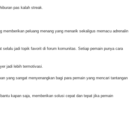
hiburan pas kalah streak.
ng memberikan peluang menang yang menarik sekaligus memacu adrenalin
at selalu jadi topik favorit di forum komunitas. Setiap pemain punya cara
er jadi lebih termotivasi.
aman yang sangat menyenangkan bagi para pemain yang mencari tantangan
ntu kapan saja, memberikan solusi cepat dan tepat jika pemain