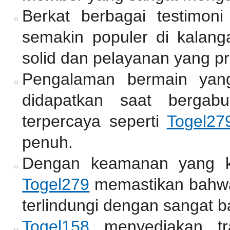
Berkat berbagai testimoni
semakin populer di kalang
solid dan pelayanan yang pr
Pengalaman bermain yan
didapatkan saat bergab
terpercaya seperti
Togel27
penuh.
Dengan keamanan yang ket
Togel279
memastikan bahwa
terlindungi dengan sangat b
Togel158
menyediakan tr