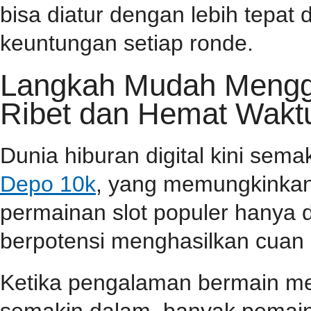
bisa diatur dengan lebih tepa
keuntungan setiap ronde.
Langkah Mudah Menggu
Ribet dan Hemat Wakt
Dunia hiburan digital kini sem
Depo 10k
, yang memungkinkan
permainan slot populer hanya 
berpotensi menghasilkan cuan 
Ketika pengalaman bermain m