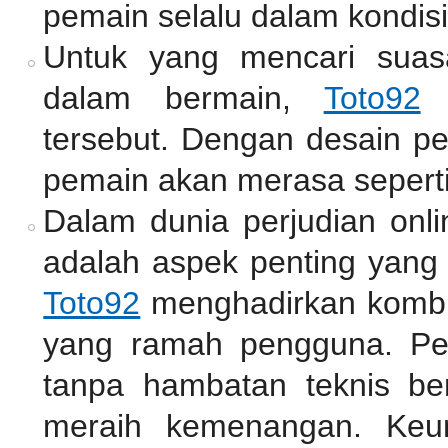
pemain selalu dalam kondisi
Untuk yang mencari suas
dalam bermain,
Toto92
m
tersebut. Dengan desain pe
pemain akan merasa seperti
Dalam dunia perjudian onli
adalah aspek penting yang 
Toto92
menghadirkan kombin
yang ramah pengguna. Pe
tanpa hambatan teknis be
meraih kemenangan. Keu