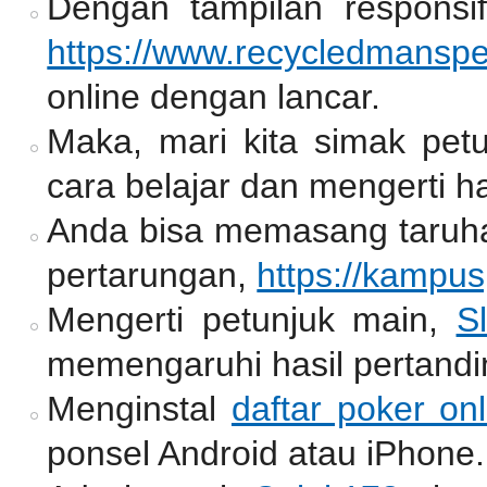
Dengan tampilan responsif
https://www.recycledmansp
online dengan lancar.
Maka, mari kita simak pet
cara belajar dan mengerti ha
Anda bisa memasang taruh
pertarungan,
https://kampu
Mengerti petunjuk main,
Sl
memengaruhi hasil pertandi
Menginstal
daftar poker onl
ponsel Android atau iPhone.