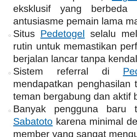
eksklusif yang berbeda
antusiasme pemain lama m
Situs
Pedetogel
selalu me
rutin untuk memastikan per
berjalan lancar tanpa kendal
Sistem referral di
Pe
mendapatkan penghasilan
teman bergabung dan aktif b
Banyak pengguna baru t
Sabatoto
karena minimal de
member yang sangat mengu