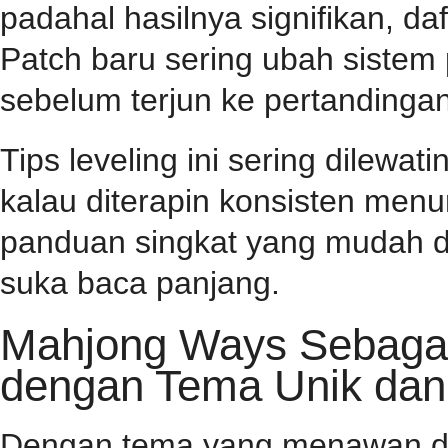
padahal hasilnya signifikan, d
Patch baru sering ubah sistem
sebelum terjun ke pertandingan
Tips leveling ini sering dilewa
kalau diterapin konsisten menu
panduan singkat yang mudah d
suka baca panjang.
Mahjong Ways Sebagai 
dengan Tema Unik dan
Dengan tema yang menawan dan 