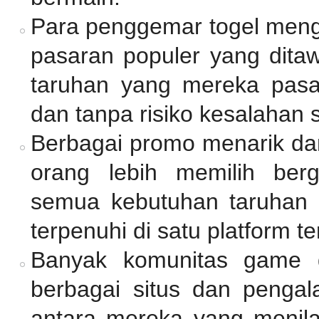
Para penggemar togel meng
pasaran populer yang dita
taruhan yang mereka pasan
dan tanpa risiko kesalahan 
Berbagai promo menarik dan
orang lebih memilih be
semua kebutuhan taruhan d
terpenuhi di satu platform t
Banyak komunitas game 
berbagai situs dan pengal
antara mereka yang menil