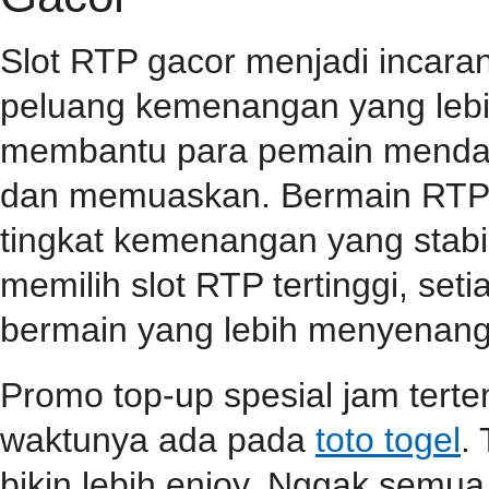
Slot RTP gacor menjadi incar
peluang kemenangan yang lebih
membantu para pemain mendap
dan memuaskan. Bermain RTP s
tingkat kemenangan yang stabil
memilih slot RTP tertinggi, se
bermain yang lebih menyenang
Promo top-up spesial jam terten
waktunya ada pada
toto togel
.
bikin lebih enjoy. Nggak semua