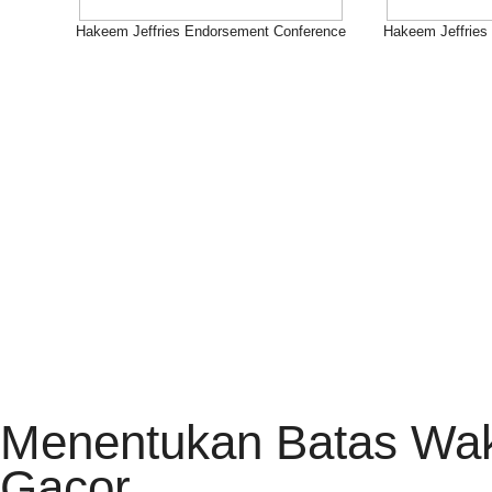
Hakeem Jeffries Endorsement Conference
Hakeem Jeffries
HOME
PRIVACY POLICY
CONTACT
RSS FEED
Menentukan Batas Wakt
Gacor