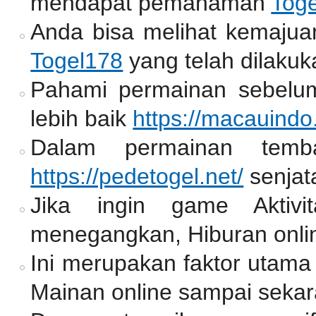
mendapat pemahaman
Tog
Anda bisa melihat kemajua
Togel178
yang telah dilakuk
Pahami permainan sebelum
lebih baik
https://macauindo
Dalam permainan temb
https://pedetogel.net/
senjat
Jika ingin game Aktiv
menegangkan, Hiburan onlin
Ini merupakan faktor utama
Mainan online sampai sekar