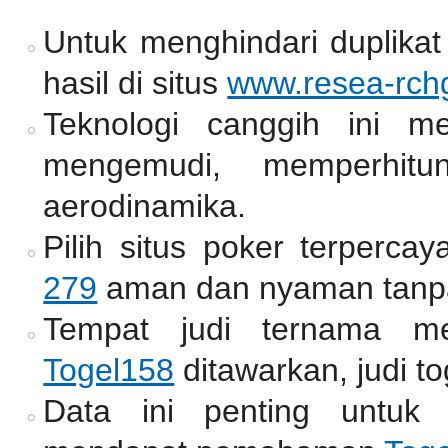
Untuk menghindari duplikat
hasil di situs
www.resea-rchg
Teknologi canggih ini m
mengemudi, memperhitun
aerodinamika.
Pilih situs poker terperc
279
aman dan nyaman tanpa
Tempat judi ternama me
Togel158
ditawarkan, judi to
Data ini penting untuk