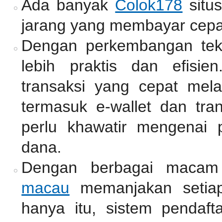
Ada banyak
Colok178
situ
jarang yang membayar cepa
Dengan perkembangan tekno
lebih praktis dan efisie
transaksi yang cepat mel
termasuk e-wallet dan tra
perlu khawatir mengenai 
dana.
Dengan berbagai macam
macau
memanjakan setiap
hanya itu, sistem pendaf