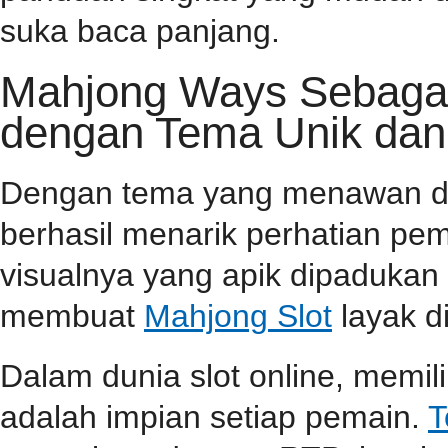
suka baca panjang.
Mahjong Ways Sebagai 
dengan Tema Unik dan
Dengan tema yang menawan dan 
berhasil menarik perhatian pema
visualnya yang apik dipaduka
membuat
Mahjong Slot
layak d
Dalam dunia slot online, memi
adalah impian setiap pemain.
T