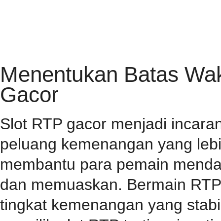
HOME
PRIVACY POLICY
CONTACT
RSS FEED
Menentukan Batas Wakt
Gacor
Slot RTP gacor menjadi incar
peluang kemenangan yang lebih
membantu para pemain mendap
dan memuaskan. Bermain RTP s
tingkat kemenangan yang stabil