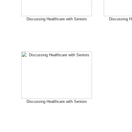
Discussing Healthcare with Seniors
Discussing He
Discussing Healthcare with Seniors