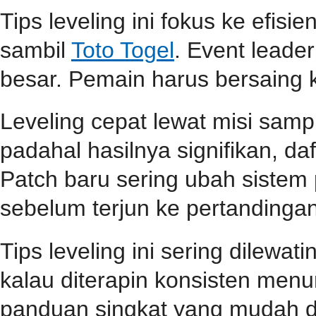
Tips leveling ini fokus ke efisi
sambil
Toto Togel
. Event lead
besar. Pemain harus bersaing k
Leveling cepat lewat misi samp
padahal hasilnya signifikan, d
Patch baru sering ubah sistem
sebelum terjun ke pertandingan
Tips leveling ini sering dilewa
kalau diterapin konsisten menu
panduan singkat yang mudah d