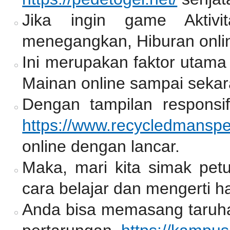
Jika ingin game Aktiv
menegangkan, Hiburan onlin
Ini merupakan faktor utama
Mainan online sampai sekar
Dengan tampilan responsif
https://www.recycledmansp
online dengan lancar.
Maka, mari kita simak pet
cara belajar dan mengerti ha
Anda bisa memasang taruh