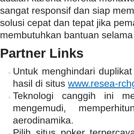
sangat responsif dan siap me
solusi cepat dan tepat jika p
membutuhkan bantuan selama 
Partner Links
Untuk menghindari duplikat
hasil di situs
www.resea-rchg
Teknologi canggih ini m
mengemudi, memperhitun
aerodinamika.
Pilih situs poker terperc