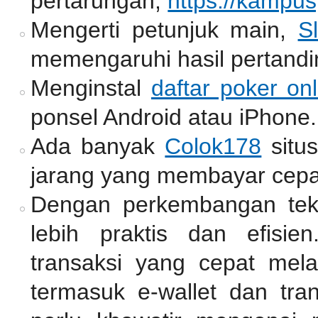
pertarungan,
https://kampu
Mengerti petunjuk main,
Sl
memengaruhi hasil pertandi
Menginstal
daftar poker onl
ponsel Android atau iPhone.
Ada banyak
Colok178
situ
jarang yang membayar cepa
Dengan perkembangan tekno
lebih praktis dan efisie
transaksi yang cepat mel
termasuk e-wallet dan tra