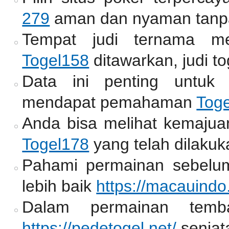
279
aman dan nyaman tanpa
Tempat judi ternama me
Togel158
ditawarkan, judi to
Data ini penting untuk
mendapat pemahaman
Tog
Anda bisa melihat kemajua
Togel178
yang telah dilakuk
Pahami permainan sebelum
lebih baik
https://macauindo
Dalam permainan temb
https://pedetogel.net/
senjat