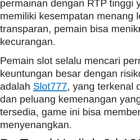
permainan dengan RTP tinggi 
memiliki kesempatan menang l
transparan, pemain bisa menik
kecurangan.
Pemain slot selalu mencari p
keuntungan besar dengan risiko
adalah
Slot777
, yang terkenal
dan peluang kemenangan yang t
tersedia, game ini bisa memb
menyenangkan.