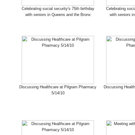
Celebrating social security's 75th birthday
Celebrating socia
with seniors in Queens and the Bronx
with seniors i
Discussing Healthcare at Pilgram Pharmacy
Discussing Healt
5/14/10