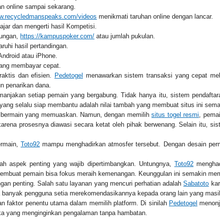
n online sampai sekarang.
ww.recycledmanspeaks.com/videos
menikmati taruhan online dengan lancar.
jar dan mengerti hasil Kompetisi.
rungan,
https://kampuspoker.com/
atau jumlah pukulan.
uhi hasil pertandingan.
Android atau iPhone.
 yang membayar cepat.
raktis dan efisien.
Pedetogel
menawarkan sistem transaksi yang cepat mela
un penarikan dana.
njakan setiap pemain yang bergabung. Tidak hanya itu, sistem pendaftara
yang selalu siap membantu adalah nilai tambah yang membuat situs ini sema
an bermain yang memuaskan. Namun, dengan memilih
situs togel resmi
, pema
n, karena prosesnya diawasi secara ketat oleh pihak berwenang. Selain itu,
ermain,
Toto92
mampu menghadirkan atmosfer tersebut. Dengan desain perma
alah aspek penting yang wajib dipertimbangkan. Untungnya,
Toto92
menghadi
embuat pemain bisa fokus meraih kemenangan. Keunggulan ini semakin memperk
gan penting. Salah satu layanan yang mencuri perhatian adalah
Sabatoto
kar
jika banyak pengguna setia merekomendasikannya kepada orang lain yang masih
 faktor penentu utama dalam memilih platform. Di sinilah
Pedetogel
menonjo
ereka yang menginginkan pengalaman tanpa hambatan.