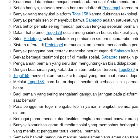
Keamanan data pribadi menjadi prioritas utama saat Anda mendaftar a
Setiap harinya, ratusan pemain baru mendaftar di
Pedetogel
karena me
Banyak yang menyukai platform
Togel158
karena dukungan teknologi
Banyak pemain senior menyebut bahwa
Sabatoto
adalah satu-satun
Para bettor pemula sering mencari panduan lengkap sebelum bermai
Dalam hal promo,
Togel178
selalu menghadirkan bonus eksklusif ya
Situs
Pedetogel
selalu melakukan pembaruan sistem secara rutin untu
Sistem referral di
Pedetogel
memungkinkan pemain mendapatkan pengha
Banyak pengguna baru tertarik mencoba peruntungan di
Sabatoto
kare
Berkat berbagai testimoni positif di media sosial,
Sabatoto
semakin pop
Pengalaman bermain yang seru dan menguntungkan bisa didapatkan s
Dengan keamanan yang ketat dan sistem enkripsi terbaru,
Togel279
m
Togel158
menyediakan transaksi tercepat yang membuat proses depo
Melalui
Togel158
, para bettor dapat menikmati berbagai jenis per
besar.
Bagi pemain yang sering mengalami gangguan jaringan pada platform
saat bermain.
Para penggemar togel mengaku lebih nyaman mengikuti semua pas
sistem.
Berbagai promo menarik dan fasilitas lengkap membuat banyak oran
Banyak komunitas game di media sosial yang membahas berbagai si
yang membuat pengguna terus kembali bermain.
Semakin banyak pengguna mencari pengalaman yang aman dan transp