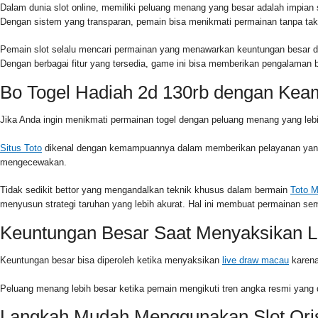
Dalam dunia slot online, memiliki peluang menang yang besar adalah impian
Dengan sistem yang transparan, pemain bisa menikmati permainan tanpa tak
Pemain slot selalu mencari permainan yang menawarkan keuntungan besar den
Dengan berbagai fitur yang tersedia, game ini bisa memberikan pengalama
Bo Togel Hadiah 2d 130rb dengan Kea
Jika Anda ingin menikmati permainan togel dengan peluang menang yang lebih
Situs Toto
dikenal dengan kemampuannya dalam memberikan pelayanan yang c
mengecewakan.
Tidak sedikit bettor yang mengandalkan teknik khusus dalam bermain
Toto 
menyusun strategi taruhan yang lebih akurat. Hal ini membuat permainan s
Keuntungan Besar Saat Menyaksikan L
Keuntungan besar bisa diperoleh ketika menyaksikan
live draw macau
karena
Peluang menang lebih besar ketika pemain mengikuti tren angka resmi yang 
Langkah Mudah Menggunakan Slot Qri