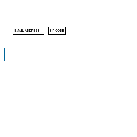
Subscribe
REGISTER TO VOTE