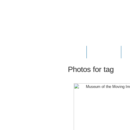
HOME
ABOUT JOE
P
Photos for tag