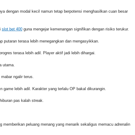
nya dengan modal kecil namun tetap berpotensi menghasilkan cuan besar
i
slot bet 400
guna mengejar kemenangan signifikan dengan risiko terukur.
iap putaran terasa lebih menegangkan dan mengasyikkan.
ogres terasa lebih adil. Player aktif jadi lebih dihargai.
na utama.
 mabar ngalir terus.
n game lebih adil. Karakter yang terlalu OP bakal dikurangin.
hiburan pas kalah streak.
ng memberikan peluang menang yang menarik sekaligus memacu adrenalin