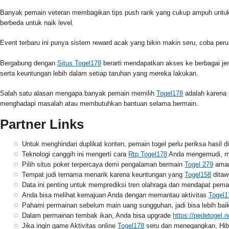
Banyak pemain veteran membagikan tips push rank yang cukup ampuh untuk
berbeda untuk naik level.
Event terbaru ini punya sistem reward acak yang bikin makin seru, coba pe
Bergabung dengan
Situs Togel178
berarti mendapatkan akses ke berbagai j
serta keuntungan lebih dalam setiap taruhan yang mereka lakukan.
Salah satu alasan mengapa banyak pemain memilih
Togel178
adalah karena 
menghadapi masalah atau membutuhkan bantuan selama bermain.
Partner Links
Untuk menghindari duplikat konten, pemain togel perlu periksa hasil d
Teknologi canggih ini mengerti cara
Rtp Togel178
Anda mengemudi, me
Pilih situs poker terpercaya demi pengalaman bermain
Togel 279
aman
Tempat judi ternama menarik karena keuntungan yang
Togel158
ditawa
Data ini penting untuk memprediksi tren olahraga dan mendapat pe
Anda bisa melihat kemajuan Anda dengan memantau aktivitas
Togel1
Pahami permainan sebelum main uang sungguhan, jadi bisa lebih ba
Dalam permainan tembak ikan, Anda bisa upgrade
https://pedetogel.n
Jika ingin game Aktivitas online
Togel178
seru dan menegangkan, Hibur