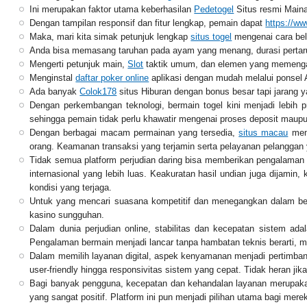
Ini merupakan faktor utama keberhasilan
Pedetogel
Situs resmi Maina
Dengan tampilan responsif dan fitur lengkap, pemain dapat
https://w
Maka, mari kita simak petunjuk lengkap
situs togel
mengenai cara bela
Anda bisa memasang taruhan pada ayam yang menang, durasi perta
Mengerti petunjuk main,
Slot
taktik umum, dan elemen yang memengar
Menginstal
daftar poker online
aplikasi dengan mudah melalui ponsel 
Ada banyak
Colok178
situs Hiburan dengan bonus besar tapi jarang
Dengan perkembangan teknologi, bermain togel kini menjadi lebih p
sehingga pemain tidak perlu khawatir mengenai proses deposit maup
Dengan berbagai macam permainan yang tersedia,
situs macau
mema
orang. Keamanan transaksi yang terjamin serta pelayanan pelanggan 
Tidak semua platform perjudian daring bisa memberikan pengalam
internasional yang lebih luas. Keakuratan hasil undian juga dijami
kondisi yang terjaga.
Untuk yang mencari suasana kompetitif dan menegangkan dalam b
kasino sungguhan.
Dalam dunia perjudian online, stabilitas dan kecepatan sistem ad
Pengalaman bermain menjadi lancar tanpa hambatan teknis berarti, m
Dalam memilih layanan digital, aspek kenyamanan menjadi pertimban
user-friendly hingga responsivitas sistem yang cepat. Tidak heran 
Bagi banyak pengguna, kecepatan dan kehandalan layanan merupakan
yang sangat positif. Platform ini pun menjadi pilihan utama bagi m