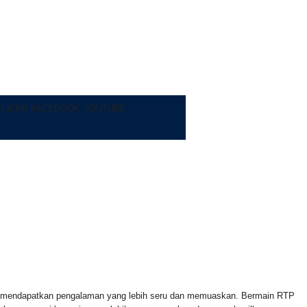
FLICKR
FACEBOOK
YOUTUBE
 FOR & AUTHORIZED BY CROWLEY FOR CONGRESS
n mendapatkan pengalaman yang lebih seru dan memuaskan. Bermain RTP