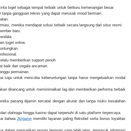
inta togel sebagai tempat terbaik untuk berburu kemenangan besar.
ar tanpa gangguan teknis yang dapat merusak mood bermain.
atan.
asi, mereka mendapat solusi terbaik secara langsung dari situs resmi.
member baru.
kendala.
 togel online.
guntungkan.
ofesional.
elalu memberikan support penuh.
t baik dari segala ancaman.
ganggu permainan.
siapa saja untuk mencoba keberuntungan tanpa harus mengeluarkan modal
nakan dirancang untuk meminimalkan lag dan memberikan performa terbaik
ereka pasang dijamin tercatat dengan akurat dan tanpa risiko kesalahan
ari olahraga hingga kasino dapat terpenuhi di satu platform terpercaya.
ilai bahwa
Jktgame
memiliki layanan paling fleksibel serta bonus loyalitas
ya dalam menyajikan proses bermain yang lebih jelas, termasuk informasi