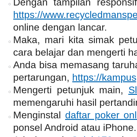
Dengan tampilan responsif
https://www.recycledmansp
online dengan lancar.
Maka, mari kita simak pet
cara belajar dan mengerti ha
Anda bisa memasang taruh
pertarungan,
https://kampu
Mengerti petunjuk main,
Sl
memengaruhi hasil pertandi
Menginstal
daftar poker onl
ponsel Android atau iPhone.