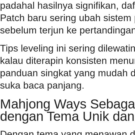
padahal hasilnya signifikan, d
Patch baru sering ubah sistem
sebelum terjun ke pertandingan
Tips leveling ini sering dilewa
kalau diterapin konsisten menu
panduan singkat yang mudah d
suka baca panjang.
Mahjong Ways Sebagai 
dengan Tema Unik dan
Dengan tema yang menawan dan 