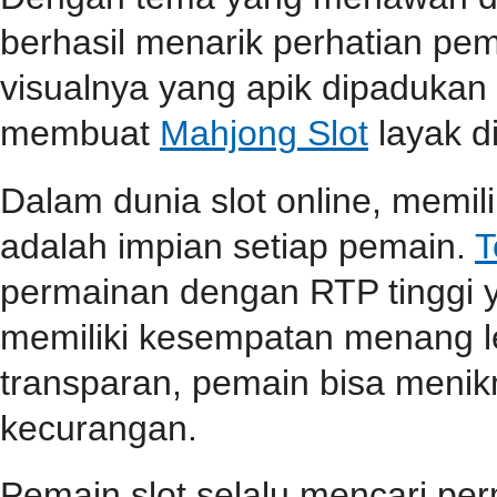
berhasil menarik perhatian pema
visualnya yang apik dipaduka
membuat
Mahjong Slot
layak d
Dalam dunia slot online, memi
adalah impian setiap pemain.
T
permainan dengan RTP tinggi 
memiliki kesempatan menang l
transparan, pemain bisa menik
kecurangan.
Pemain slot selalu mencari p