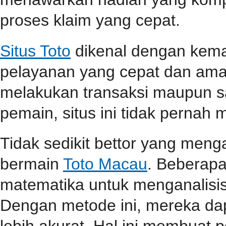
proses klaim yang cepat.
Situs Toto
dikenal dengan kem
pelayanan yang cepat dan aman
melakukan transaksi maupun 
pemain, situs ini tidak perna
Tidak sedikit bettor yang men
bermain
Toto Macau
. Beberap
matematika untuk menganalisis
Dengan metode ini, mereka da