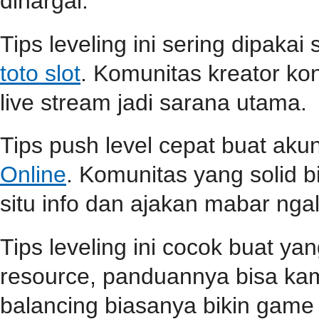
dihargai.
Tips leveling ini sering dipaka
toto slot
. Komunitas kreator ko
live stream jadi sarana utama.
Tips push level cepat buat aku
Online
. Komunitas yang solid b
situ info dan ajakan mabar ngali
Tips leveling ini cocok buat ya
resource, panduannya bisa k
balancing biasanya bikin game l