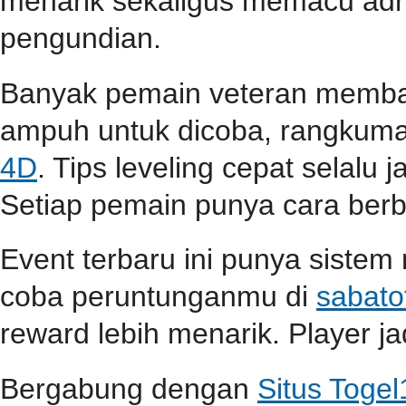
menarik sekaligus memacu adr
pengundian.
Banyak pemain veteran membag
ampuh untuk dicoba, rangkuma
4D
. Tips leveling cepat selalu j
Setiap pemain punya cara berbe
Event terbaru ini punya sistem
coba peruntunganmu di
sabato
reward lebih menarik. Player jad
Bergabung dengan
Situs Toge