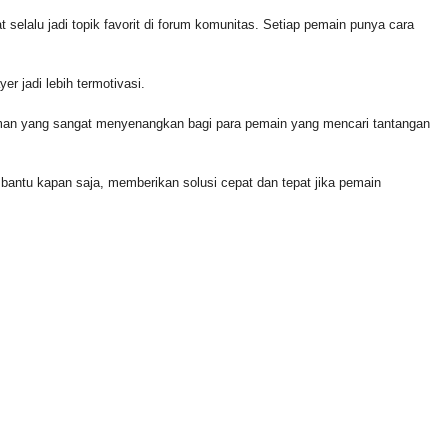
at selalu jadi topik favorit di forum komunitas. Setiap pemain punya cara
er jadi lebih termotivasi.
aman yang sangat menyenangkan bagi para pemain yang mencari tantangan
ntu kapan saja, memberikan solusi cepat dan tepat jika pemain