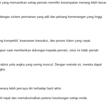
i yang memastikan setiap pemain memiliki kesempatan menang lebih besar.
l dengan sistem permainan yang adil dan peluang kemenangan yang tinggi.
ng kompetitif, keamanan transaksi, dan proses klaim yang cepat.
un saat memberikan dukungan kepada pemain, situs ini tidak pernah
lisis pola angka yang sering muncul. Dengan metode ini, mereka dapat
gka.
asa lebih percaya diri terhadap hasil akhir.
lebih tepat dan memaksimalkan potensi keuntungan setiap ronde.