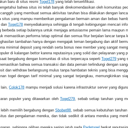
kun baru di situs resmi
Togel178
yang telah tersertifikasi.
ngetahui bahwa situs ini telah banyak direkomendasikan oleh komunitas pec
 canggih yang membuat semua aktivitas taruhan bisa dilakukan dengan lanc
ya situs yang mampu memberikan pengalaman bermain aman dan bebas hamb
n dan
Togel178
menyediakannya sehingga di tengah kebingungan mencari inform
ng berbeda setiap bulannya untuk menjaga antusiasme pemain lama maupun 
k memastikan performa tetap optimal dan semua fitur berjalan lancar tanpa 
silan tambahan hanya dengan mengajak teman bergabung dan aktif bermain
na minimal deposit yang rendah serta bonus new member yang sangat men
uler di kalangan bettor karena reputasinya yang solid dan pelayanan yang pr
aat bergabung dengan komunitas di situs terpercaya seperti
Togel279
yang s
emastikan bahwa semua transaksi dan data pemain terlindungi dengan sanga
sit dan withdraw berlangsung mulus tanpa hambatan teknis yang bisa meng
mainan togel dengan tarif minimal yang sangat terjangkau, memungkinkan 
 lain,
Colok178
mampu menjadi solusi karena infrastruktur server yang digu
aran populer yang ditawarkan oleh
Togel279
, sebab setiap taruhan yang m
g lebih memilih bergabung dengan
Sbobet88
, sebab semua kebutuhan taruhan d
tus dan pengalaman mereka, dan tidak sedikit di antara mereka yang men
aran, sehingga pilihan mereka sering jatuh pada
Pedetogel
berkat reputasin