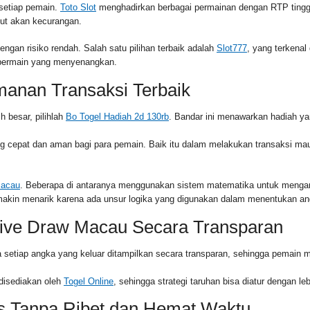
 setiap pemain.
Toto Slot
menghadirkan berbagai permainan dengan RTP tingg
ut akan kecurangan.
gan risiko rendah. Salah satu pilihan terbaik adalah
Slot777
, yang terkena
n bermain yang menyenangkan.
manan Transaksi Terbaik
 besar, pilihlah
Bo Togel Hadiah 2d 130rb
. Bandar ini menawarkan hadiah ya
epat dan aman bagi para pemain. Baik itu dalam melakukan transaksi maup
Macau
. Beberapa di antaranya menggunakan sistem matematika untuk mengana
emakin menarik karena ada unsur logika yang digunakan dalam menentukan an
ive Draw Macau Secara Transparan
 setiap angka yang keluar ditampilkan secara transparan, sehingga pemain mer
disediakan oleh
Togel Online
, sehingga strategi taruhan bisa diatur dengan 
s Tanpa Ribet dan Hemat Waktu