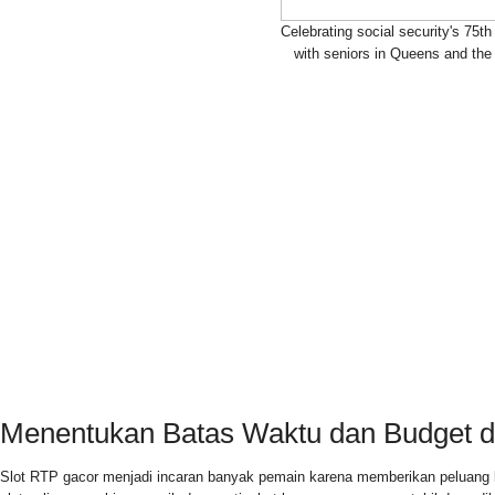
Celebrating social security's 75th
with seniors in Queens and the
HOME
PRIVACY POLICY
CONTACT
Menentukan Batas Waktu dan Budget di
Slot RTP gacor menjadi incaran banyak pemain karena memberikan peluang 