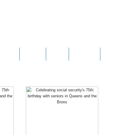
HOTOS
VIDEOS
NEWS
CONTACT
CONTRIBUTE