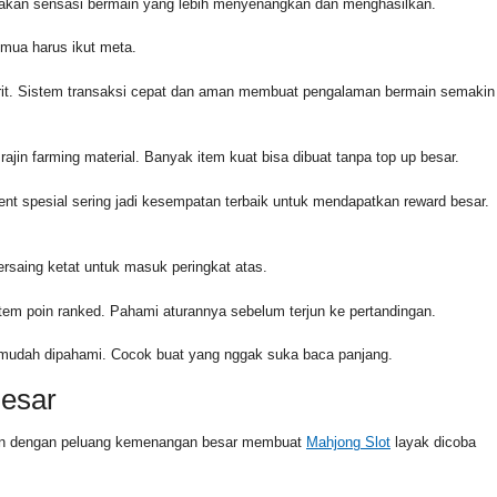
rasakan sensasi bermain yang lebih menyenangkan dan menghasilkan.
emua harus ikut meta.
orit. Sistem transaksi cepat dan aman membuat pengalaman bermain semakin
rajin farming material. Banyak item kuat bisa dibuat tanpa top up besar.
ent spesial sering jadi kesempatan terbaik untuk mendapatkan reward besar.
rsaing ketat untuk masuk peringkat atas.
stem poin ranked. Pahami aturannya sebelum terjun ke pertandingan.
g mudah dipahami. Cocok buat yang nggak suka baca panjang.
Besar
dukan dengan peluang kemenangan besar membuat
Mahjong Slot
layak dicoba