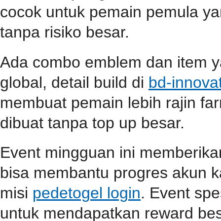
cocok untuk pemain pemula ya
tanpa risiko besar.
Ada combo emblem dan item yan
global, detail build di
bd-innova
membuat pemain lebih rajin far
dibuat tanpa top up besar.
Event mingguan ini memberik
bisa membantu progres akun ka
misi
pedetogel login
. Event spe
untuk mendapatkan reward be