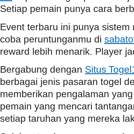
Setiap pemain punya cara berbe
Event terbaru ini punya sistem
coba peruntunganmu di
sabato
reward lebih menarik. Player jad
Bergabung dengan
Situs Toge
berbagai jenis pasaran togel 
memberikan pengalaman yang 
pemain yang mencari tantangan
setiap taruhan yang mereka la