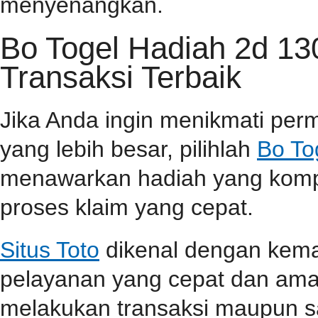
menyenangkan.
Bo Togel Hadiah 2d 1
Transaksi Terbaik
Jika Anda ingin menikmati pe
yang lebih besar, pilihlah
Bo To
menawarkan hadiah yang kompet
proses klaim yang cepat.
Situs Toto
dikenal dengan kem
pelayanan yang cepat dan aman
melakukan transaksi maupun 