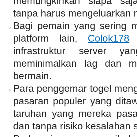
memungkinkan siapa saj
tanpa harus mengeluarkan 
Bagi pemain yang sering 
platform lain,
Colok178
m
infrastruktur server y
meminimalkan lag dan me
bermain.
Para penggemar togel meng
pasaran populer yang dita
taruhan yang mereka pasan
dan tanpa risiko kesalahan 