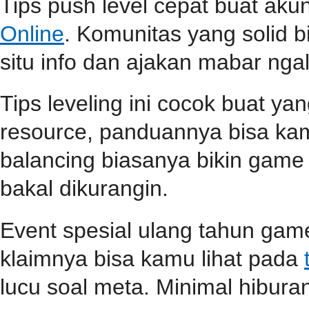
Tips push level cepat buat aku
Online
. Komunitas yang solid b
situ info dan ajakan mabar ngali
Tips leveling ini cocok buat ya
resource, panduannya bisa k
balancing biasanya bikin game l
bakal dikurangin.
Event spesial ulang tahun game
klaimnya bisa kamu lihat pada
lucu soal meta. Minimal hiburan