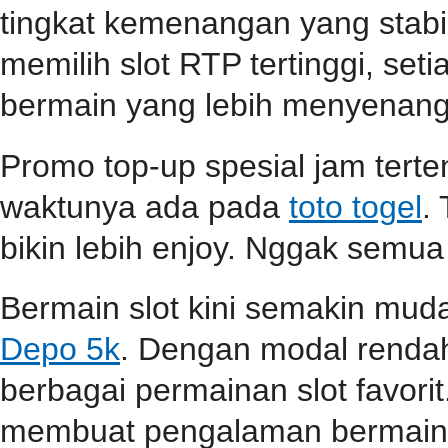
tingkat kemenangan yang stabil
memilih slot RTP tertinggi, se
bermain yang lebih menyenang
Promo top-up spesial jam terten
waktunya ada pada
toto togel
.
bikin lebih enjoy. Nggak semua
Bermain slot kini semakin mu
Depo 5k
. Dengan modal renda
berbagai permainan slot favori
membuat pengalaman bermain s