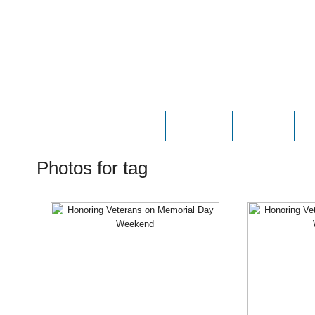
HOME
ABOUT JOE
PHOTOS
VIDEOS
N
Photos for tag