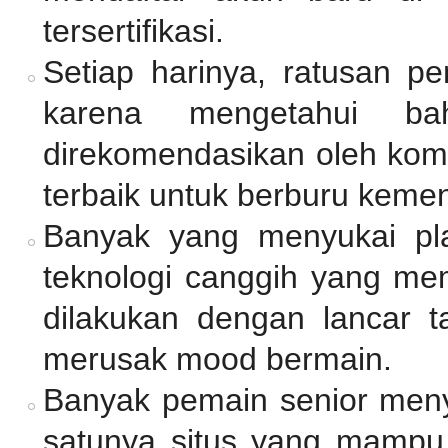
tersertifikasi.
Setiap harinya, ratusan p
karena mengetahui ba
direkomendasikan oleh komu
terbaik untuk berburu keme
Banyak yang menyukai pl
teknologi canggih yang mem
dilakukan dengan lancar 
merusak mood bermain.
Banyak pemain senior me
satunya situs yang mamp