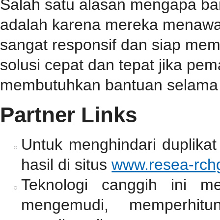
Salah satu alasan mengapa b
adalah karena mereka menawa
sangat responsif dan siap me
solusi cepat dan tepat jika p
membutuhkan bantuan selama 
Partner Links
Untuk menghindari duplikat
hasil di situs
www.resea-rchg
Teknologi canggih ini m
mengemudi, memperhitun