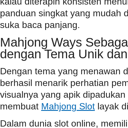
kalau diterapin konsisten menu
panduan singkat yang mudah d
suka baca panjang.
Mahjong Ways Sebagai 
dengan Tema Unik dan
Dengan tema yang menawan dan 
berhasil menarik perhatian pema
visualnya yang apik dipaduka
membuat
Mahjong Slot
layak d
Dalam dunia slot online, memi