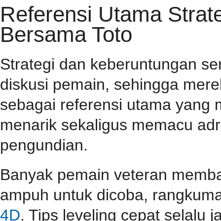
Referensi Utama Stra
Bersama Toto
Strategi dan keberuntungan se
diskusi pemain, sehingga mer
sebagai referensi utama yang
menarik sekaligus memacu adr
pengundian.
Banyak pemain veteran membag
ampuh untuk dicoba, rangkuma
4D
. Tips leveling cepat selalu j