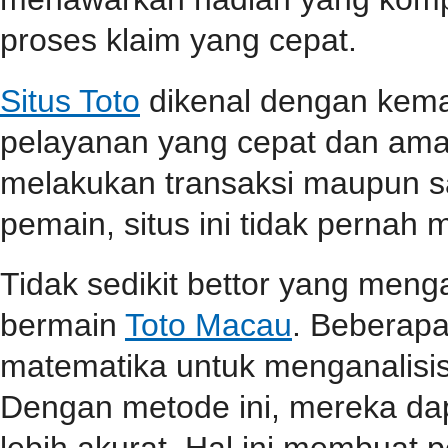
proses klaim yang cepat.
Situs Toto
dikenal dengan kem
pelayanan yang cepat dan aman
melakukan transaksi maupun 
pemain, situs ini tidak perna
Tidak sedikit bettor yang men
bermain
Toto Macau
. Beberap
matematika untuk menganalisis
Dengan metode ini, mereka da