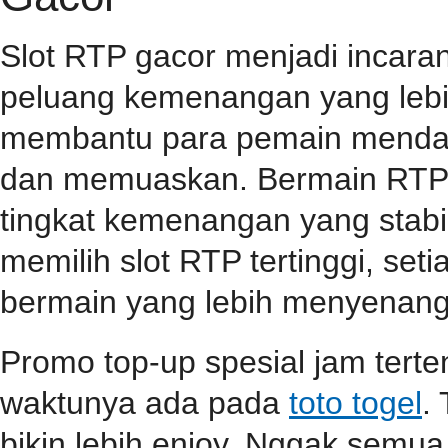
Slot RTP gacor menjadi incar
peluang kemenangan yang lebih
membantu para pemain mendap
dan memuaskan. Bermain RTP s
tingkat kemenangan yang stabil
memilih slot RTP tertinggi, se
bermain yang lebih menyenang
Promo top-up spesial jam terten
waktunya ada pada
toto togel
.
bikin lebih enjoy. Nggak semua