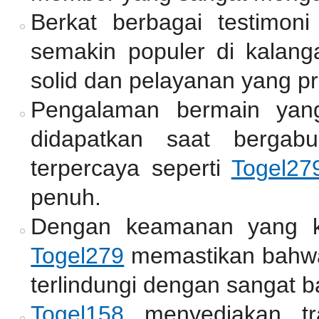
Berkat berbagai testimoni
semakin populer di kalang
solid dan pelayanan yang pr
Pengalaman bermain yan
didapatkan saat bergab
terpercaya seperti
Togel27
penuh.
Dengan keamanan yang ket
Togel279
memastikan bahwa
terlindungi dengan sangat b
Togel158
menyediakan tr