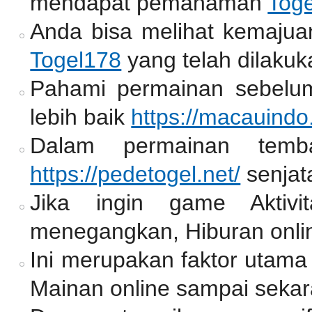
mendapat pemahaman
Tog
Anda bisa melihat kemajua
Togel178
yang telah dilakuk
Pahami permainan sebelum
lebih baik
https://macauindo
Dalam permainan temb
https://pedetogel.net/
senjat
Jika ingin game Aktiv
menegangkan, Hiburan onlin
Ini merupakan faktor utama
Mainan online sampai sekar