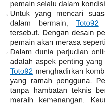
pemain selalu dalam kondisi
Untuk yang mencari suas
dalam bermain,
Toto92
m
tersebut. Dengan desain pe
pemain akan merasa seperti
Dalam dunia perjudian onli
adalah aspek penting yang 
Toto92
menghadirkan kombin
yang ramah pengguna. Pe
tanpa hambatan teknis be
meraih kemenangan. Keu