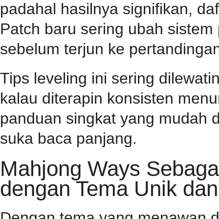
padahal hasilnya signifikan, d
Patch baru sering ubah sistem
sebelum terjun ke pertandingan
Tips leveling ini sering dilewa
kalau diterapin konsisten menu
panduan singkat yang mudah d
suka baca panjang.
Mahjong Ways Sebagai 
dengan Tema Unik dan
Dengan tema yang menawan dan 