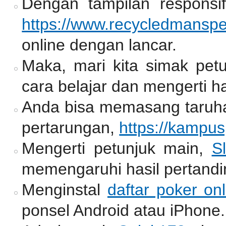
Dengan tampilan responsif
https://www.recycledmansp
online dengan lancar.
Maka, mari kita simak pet
cara belajar dan mengerti ha
Anda bisa memasang taruh
pertarungan,
https://kampu
Mengerti petunjuk main,
Sl
memengaruhi hasil pertandi
Menginstal
daftar poker onl
ponsel Android atau iPhone.