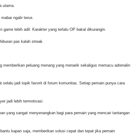
na utama.
 mabar ngalir terus.
n game lebih adil. Karakter yang terlalu OP bakal dikurangin.
hiburan pas kalah streak.
ng memberikan peluang menang yang menarik sekaligus memacu adrenalin
at selalu jadi topik favorit di forum komunitas. Setiap pemain punya cara
er jadi lebih termotivasi.
aman yang sangat menyenangkan bagi para pemain yang mencari tantangan
ntu kapan saja, memberikan solusi cepat dan tepat jika pemain