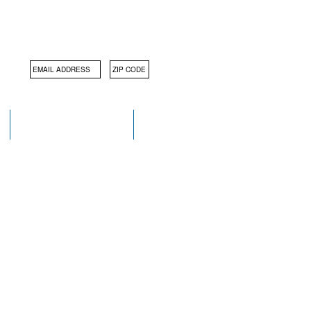
Subscribe
REGISTER TO VOTE