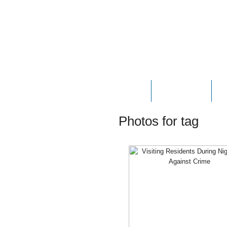
HOME
ABOUT JOE
P
Photos for tag