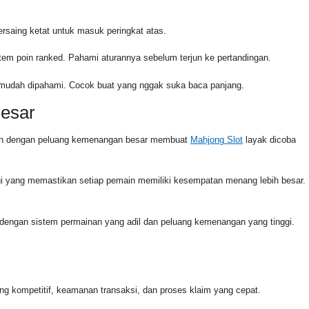
rsaing ketat untuk masuk peringkat atas.
stem poin ranked. Pahami aturannya sebelum terjun ke pertandingan.
g mudah dipahami. Cocok buat yang nggak suka baca panjang.
Besar
dukan dengan peluang kemenangan besar membuat
Mahjong Slot
layak dicoba
i yang memastikan setiap pemain memiliki kesempatan menang lebih besar.
l dengan sistem permainan yang adil dan peluang kemenangan yang tinggi.
ng kompetitif, keamanan transaksi, dan proses klaim yang cepat.