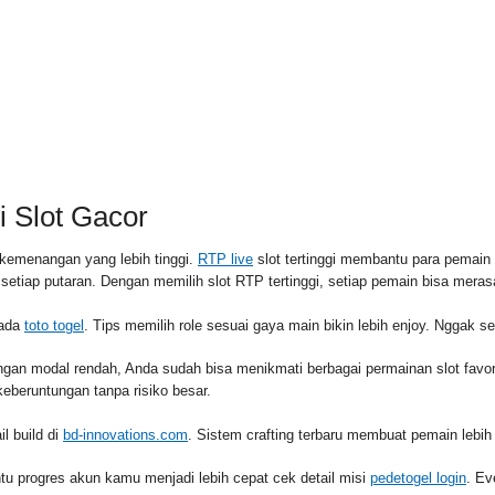
RSS FEED
PAID
 Slot Gacor
kemenangan yang lebih tinggi.
RTP live
slot tertinggi membantu para pemai
l setiap putaran. Dengan memilih slot RTP tertinggi, setiap pemain bisa me
pada
toto togel
. Tips memilih role sesuai gaya main bikin lebih enjoy. Nggak s
ngan modal rendah, Anda sudah bisa menikmati berbagai permainan slot fav
eberuntungan tanpa risiko besar.
l build di
bd-innovations.com
. Sistem crafting terbaru membuat pemain lebih 
 progres akun kamu menjadi lebih cepat cek detail misi
pedetogel login
. Ev