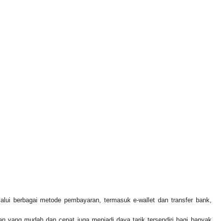
lui berbagai metode pembayaran, termasuk e-wallet dan transfer bank,
n yang mudah dan cepat juga menjadi daya tarik tersendiri bagi banyak