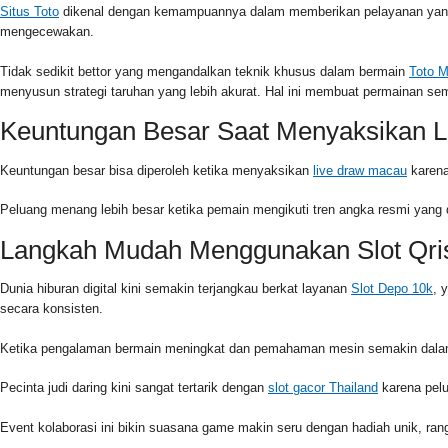
Situs Toto
dikenal dengan kemampuannya dalam memberikan pelayanan yang c
mengecewakan.
Tidak sedikit bettor yang mengandalkan teknik khusus dalam bermain
Toto 
menyusun strategi taruhan yang lebih akurat. Hal ini membuat permainan s
Keuntungan Besar Saat Menyaksikan L
Keuntungan besar bisa diperoleh ketika menyaksikan
live draw macau
karena
Peluang menang lebih besar ketika pemain mengikuti tren angka resmi yang 
Langkah Mudah Menggunakan Slot Qri
Dunia hiburan digital kini semakin terjangkau berkat layanan
Slot Depo 10k
, 
secara konsisten.
Ketika pengalaman bermain meningkat dan pemahaman mesin semakin dalam,
Pecinta judi daring kini sangat tertarik dengan
slot gacor Thailand
karena pelu
Event kolaborasi ini bikin suasana game makin seru dengan hadiah unik, r