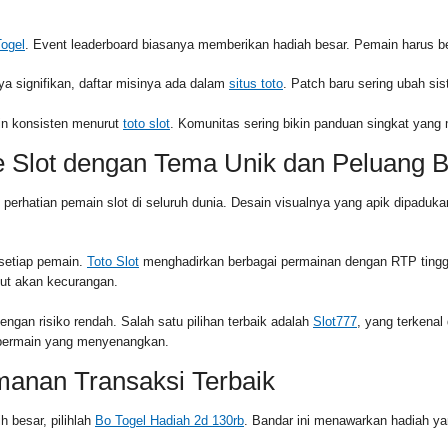
Togel
. Event leaderboard biasanya memberikan hadiah besar. Pemain harus be
ya signifikan, daftar misinya ada dalam
situs toto
. Patch baru sering ubah si
apin konsisten menurut
toto slot
. Komunitas sering bikin panduan singkat yan
e Slot dengan Tema Unik dan Peluang 
k perhatian pemain slot di seluruh dunia. Desain visualnya yang apik dipa
 setiap pemain.
Toto Slot
menghadirkan berbagai permainan dengan RTP tingg
ut akan kecurangan.
gan risiko rendah. Salah satu pilihan terbaik adalah
Slot777
, yang terkena
n bermain yang menyenangkan.
manan Transaksi Terbaik
 besar, pilihlah
Bo Togel Hadiah 2d 130rb
. Bandar ini menawarkan hadiah ya