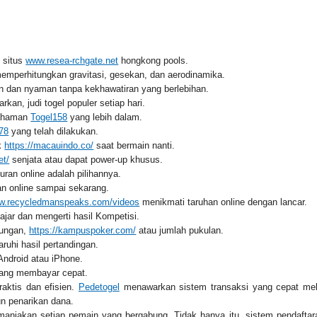
i situs
www.resea-rchgate.net
hongkong pools.
mperhitungkan gravitasi, gesekan, dan aerodinamika.
 dan nyaman tanpa kekhawatiran yang berlebihan.
rkan, judi togel populer setiap hari.
mahaman
Togel158
yang lebih dalam.
78
yang telah dilakukan.
ik
https://macauindo.co/
saat bermain nanti.
et/
senjata atau dapat power-up khusus.
an online adalah pilihannya.
n online sampai sekarang.
ww.recycledmanspeaks.com/videos
menikmati taruhan online dengan lancar.
jar dan mengerti hasil Kompetisi.
rungan,
https://kampuspoker.com/
atau jumlah pukulan.
uhi hasil pertandingan.
Android atau iPhone.
 yang membayar cepat.
raktis dan efisien.
Pedetogel
menawarkan sistem transaksi yang cepat mela
un penarikan dana.
njakan setiap pemain yang bergabung. Tidak hanya itu, sistem pendaftara