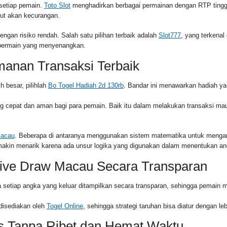
 setiap pemain.
Toto Slot
menghadirkan berbagai permainan dengan RTP tingg
ut akan kecurangan.
gan risiko rendah. Salah satu pilihan terbaik adalah
Slot777
, yang terkena
n bermain yang menyenangkan.
manan Transaksi Terbaik
 besar, pilihlah
Bo Togel Hadiah 2d 130rb
. Bandar ini menawarkan hadiah ya
epat dan aman bagi para pemain. Baik itu dalam melakukan transaksi maup
Macau
. Beberapa di antaranya menggunakan sistem matematika untuk mengana
emakin menarik karena ada unsur logika yang digunakan dalam menentukan an
ive Draw Macau Secara Transparan
 setiap angka yang keluar ditampilkan secara transparan, sehingga pemain mer
disediakan oleh
Togel Online
, sehingga strategi taruhan bisa diatur dengan 
s Tanpa Ribet dan Hemat Waktu