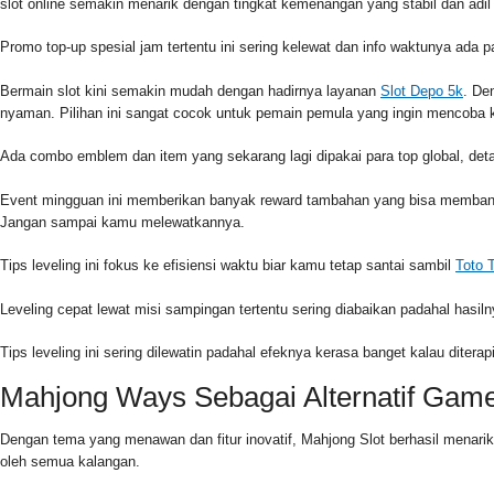
slot online semakin menarik dengan tingkat kemenangan yang stabil dan adi
Promo top-up spesial jam tertentu ini sering kelewat dan info waktunya ada 
Bermain slot kini semakin mudah dengan hadirnya layanan
Slot Depo 5k
. De
nyaman. Pilihan ini sangat cocok untuk pemain pemula yang ingin mencoba k
Ada combo emblem dan item yang sekarang lagi dipakai para top global, detai
Event mingguan ini memberikan banyak reward tambahan yang bisa membantu
Jangan sampai kamu melewatkannya.
Tips leveling ini fokus ke efisiensi waktu biar kamu tetap santai sambil
Toto 
Leveling cepat lewat misi sampingan tertentu sering diabaikan padahal hasiln
Tips leveling ini sering dilewatin padahal efeknya kerasa banget kalau diter
Mahjong Ways Sebagai Alternatif Gam
Dengan tema yang menawan dan fitur inovatif, Mahjong Slot berhasil menari
oleh semua kalangan.