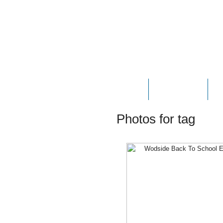
HOME
ABOUT JOE
P
Photos for tag