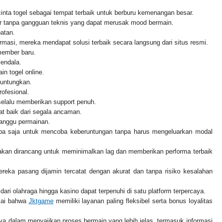
inta togel sebagai tempat terbaik untuk berburu kemenangan besar.
ar tanpa gangguan teknis yang dapat merusak mood bermain.
atan.
asi, mereka mendapat solusi terbaik secara langsung dari situs resmi.
member baru.
kendala.
 togel online.
guntungkan.
ofesional.
elalu memberikan support penuh.
t baik dari segala ancaman.
ganggu permainan.
siapa saja untuk mencoba keberuntungan tanpa harus mengeluarkan modal
nakan dirancang untuk meminimalkan lag dan memberikan performa terbaik
ereka pasang dijamin tercatat dengan akurat dan tanpa risiko kesalahan
ari olahraga hingga kasino dapat terpenuhi di satu platform terpercaya.
ilai bahwa
Jktgame
memiliki layanan paling fleksibel serta bonus loyalitas
ya dalam menyajikan proses bermain yang lebih jelas, termasuk informasi