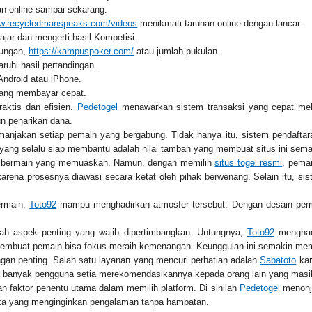
n online sampai sekarang.
ww.recycledmanspeaks.com/videos
menikmati taruhan online dengan lancar.
jar dan mengerti hasil Kompetisi.
rungan,
https://kampuspoker.com/
atau jumlah pukulan.
uhi hasil pertandingan.
Android atau iPhone.
 yang membayar cepat.
raktis dan efisien.
Pedetogel
menawarkan sistem transaksi yang cepat mela
un penarikan dana.
njakan setiap pemain yang bergabung. Tidak hanya itu, sistem pendaftara
yang selalu siap membantu adalah nilai tambah yang membuat situs ini sema
an bermain yang memuaskan. Namun, dengan memilih
situs togel resmi
, pema
n, karena prosesnya diawasi secara ketat oleh pihak berwenang. Selain itu,
ermain,
Toto92
mampu menghadirkan atmosfer tersebut. Dengan desain perma
alah aspek penting yang wajib dipertimbangkan. Untungnya,
Toto92
menghadi
embuat pemain bisa fokus meraih kemenangan. Keunggulan ini semakin memperk
gan penting. Salah satu layanan yang mencuri perhatian adalah
Sabatoto
kar
jika banyak pengguna setia merekomendasikannya kepada orang lain yang masih
 faktor penentu utama dalam memilih platform. Di sinilah
Pedetogel
menonjo
ereka yang menginginkan pengalaman tanpa hambatan.