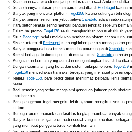
Keamanan data pribadi menjadi prioritas utama saat Anda mendaftar a
Setiap harinya, ratusan pemain baru mendaftar di
Pedetogel
karena me
Banyak yang menyukai platform
Togel158
karena dukungan teknologi
Banyak pemain senior menyebut bahwa
Sabatoto
adalah satu-satun
Para bettor pemula sering mencari panduan lengkap sebelum bermai
Dalam hal promo,
Togel178
selalu menghadirkan bonus eksklusif ya
Situs
Pedetogel
selalu melakukan pembaruan sistem secara rutin untu
Sistem referral di
Pedetogel
memungkinkan pemain mendapatkan pengha
Banyak pengguna baru tertarik mencoba peruntungan di
Sabatoto
kare
Berkat berbagai testimoni positif di media sosial,
Sabatoto
semakin pop
Pengalaman bermain yang seru dan menguntungkan bisa didapatkan s
Dengan keamanan yang ketat dan sistem enkripsi terbaru,
Togel279
m
Togel158
menyediakan transaksi tercepat yang membuat proses depo
Melalui
Togel158
, para bettor dapat menikmati berbagai jenis per
besar.
Bagi pemain yang sering mengalami gangguan jaringan pada platform
saat bermain.
Para penggemar togel mengaku lebih nyaman mengikuti semua pas
sistem.
Berbagai promo menarik dan fasilitas lengkap membuat banyak oran
Banyak komunitas game di media sosial yang membahas berbagai si
yang membuat pengguna terus kembali bermain.
Semakin banyak pengguna mencari pengalaman yang aman dan transp