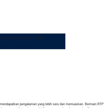
FLICKR
FACEBOOK
YOUTUBE
 FOR & AUTHORIZED BY CROWLEY FOR CONGRESS
n mendapatkan pengalaman yang lebih seru dan memuaskan. Bermain RTP