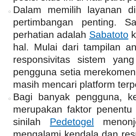
Dalam memilih layanan di
pertimbangan penting. S
perhatian adalah
Sabatoto
k
hal. Mulai dari tampilan a
responsivitas sistem yan
pengguna setia merekomend
masih mencari platform terp
Bagi banyak pengguna, k
merupakan faktor penentu 
sinilah
Pedetogel
menonjo
mengalami kendala dan resp