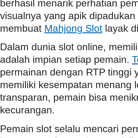
berhasil menarik perhatian pema
visualnya yang apik dipaduka
membuat
Mahjong Slot
layak d
Dalam dunia slot online, memi
adalah impian setiap pemain.
T
permainan dengan RTP tinggi 
memiliki kesempatan menang l
transparan, pemain bisa menik
kecurangan.
Pemain slot selalu mencari p