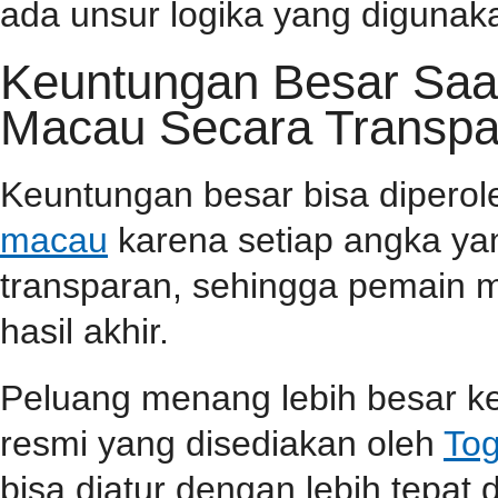
ada unsur logika yang diguna
Keuntungan Besar Saa
Macau Secara Transpa
Keuntungan besar bisa dipero
macau
karena setiap angka yan
transparan, sehingga pemain m
hasil akhir.
Peluang menang lebih besar ke
resmi yang disediakan oleh
Tog
bisa diatur dengan lebih tepa