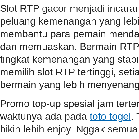
Slot RTP gacor menjadi incar
peluang kemenangan yang lebih
membantu para pemain mendap
dan memuaskan. Bermain RTP s
tingkat kemenangan yang stabil
memilih slot RTP tertinggi, se
bermain yang lebih menyenang
Promo top-up spesial jam terten
waktunya ada pada
toto togel
.
bikin lebih enjoy. Nggak semua