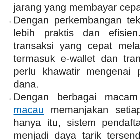
jarang yang membayar cepa
Dengan perkembangan tekno
lebih praktis dan efisie
transaksi yang cepat mel
termasuk e-wallet dan tra
perlu khawatir mengenai 
dana.
Dengan berbagai macam
macau
memanjakan setiap
hanya itu, sistem pendaf
menjadi daya tarik tersen