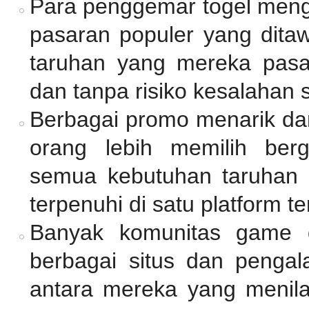
Para penggemar togel meng
pasaran populer yang dita
taruhan yang mereka pasan
dan tanpa risiko kesalahan 
Berbagai promo menarik dan
orang lebih memilih be
semua kebutuhan taruhan d
terpenuhi di satu platform t
Banyak komunitas game 
berbagai situs dan pengal
antara mereka yang menil