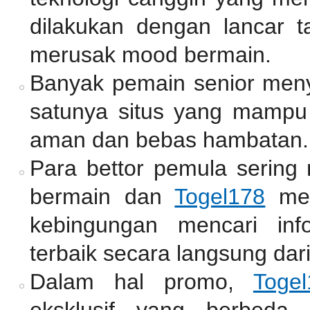
dilakukan dengan lancar 
merusak mood bermain.
Banyak pemain senior me
satunya situs yang mamp
aman dan bebas hambatan.
Para bettor pemula sering
bermain dan
Togel178
men
kebingungan mencari inf
terbaik secara langsung dari
Dalam hal promo,
Togel
eksklusif yang berbeda