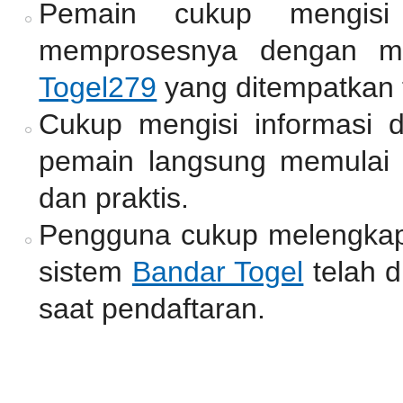
Pemain cukup mengisi
memprosesnya dengan mu
Togel279
yang ditempatkan t
Cukup mengisi informasi 
pemain langsung memulai 
dan praktis.
Pengguna cukup melengkapi
sistem
Bandar Togel
telah d
saat pendaftaran.