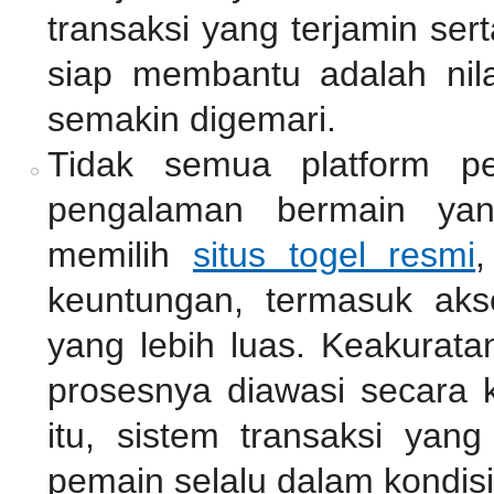
transaksi yang terjamin se
siap membantu adalah nil
semakin digemari.
Tidak semua platform pe
pengalaman bermain ya
memilih
situs togel resmi
,
keuntungan, termasuk akse
yang lebih luas. Keakurata
prosesnya diawasi secara k
itu, sistem transaksi ya
pemain selalu dalam kondisi