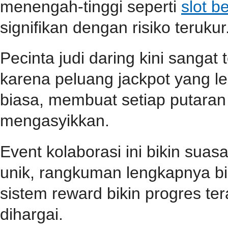
menengah-tinggi seperti
slot b
signifikan dengan risiko terukur
Pecinta judi daring kini sangat
karena peluang jackpot yang le
biasa, membuat setiap putara
mengasyikkan.
Event kolaborasi ini bikin su
unik, rangkuman lengkapnya b
sistem reward bikin progres teras
dihargai.