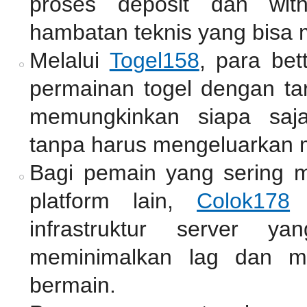
proses deposit dan wit
hambatan teknis yang bisa
Melalui
Togel158
, para bet
permainan togel dengan tar
memungkinkan siapa saj
tanpa harus mengeluarkan 
Bagi pemain yang sering 
platform lain,
Colok178
m
infrastruktur server y
meminimalkan lag dan me
bermain.