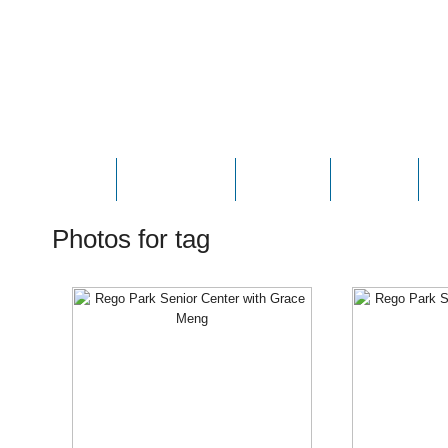
HOME
ABOUT JOE
PHOTOS
VIDEOS
N
Photos for tag