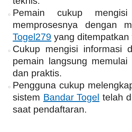
teknis.
Pemain cukup mengisi
memprosesnya dengan mu
Togel279
yang ditempatkan t
Cukup mengisi informasi 
pemain langsung memulai 
dan praktis.
Pengguna cukup melengkapi
sistem
Bandar Togel
telah d
saat pendaftaran.