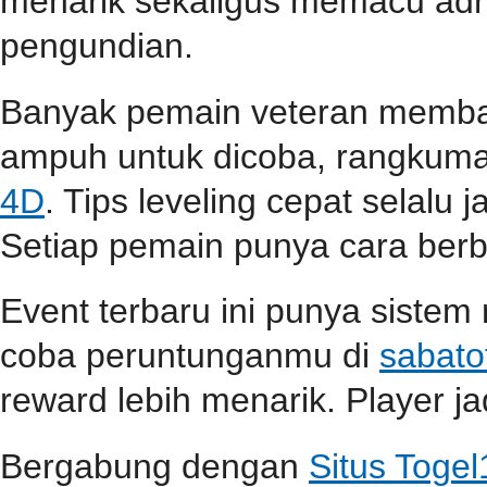
menarik sekaligus memacu adr
pengundian.
Banyak pemain veteran membag
ampuh untuk dicoba, rangkuma
4D
. Tips leveling cepat selalu j
Setiap pemain punya cara berbe
Event terbaru ini punya sistem
coba peruntunganmu di
sabato
reward lebih menarik. Player jad
Bergabung dengan
Situs Toge