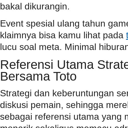
bakal dikurangin.
Event spesial ulang tahun game
klaimnya bisa kamu lihat pada
lucu soal meta. Minimal hiburan
Referensi Utama Stra
Bersama Toto
Strategi dan keberuntungan se
diskusi pemain, sehingga mer
sebagai referensi utama yang