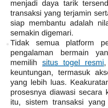
menjadi daya tarik tersen
transaksi yang terjamin se
siap membantu adalah nil
semakin digemari.
Tidak semua platform pe
pengalaman bermain ya
memilih
situs togel resmi
,
keuntungan, termasuk akse
yang lebih luas. Keakurata
prosesnya diawasi secara k
itu, sistem transaksi ya