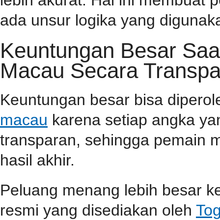
lebih akurat. Hal ini membuat
ada unsur logika yang diguna
Keuntungan Besar Saa
Macau Secara Transpa
Keuntungan besar bisa dipero
macau
karena setiap angka yan
transparan, sehingga pemain m
hasil akhir.
Peluang menang lebih besar ke
resmi yang disediakan oleh
Tog