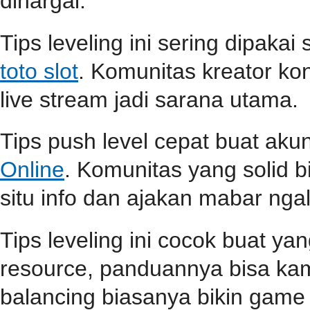
dihargai.
Tips leveling ini sering dipaka
toto slot
. Komunitas kreator ko
live stream jadi sarana utama.
Tips push level cepat buat aku
Online
. Komunitas yang solid b
situ info dan ajakan mabar ngali
Tips leveling ini cocok buat ya
resource, panduannya bisa k
balancing biasanya bikin game l