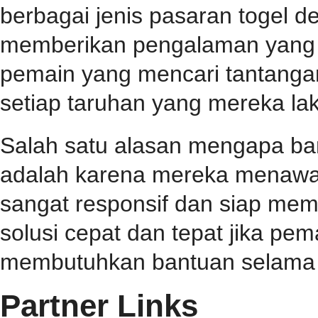
berbagai jenis pasaran togel 
memberikan pengalaman yang 
pemain yang mencari tantangan
setiap taruhan yang mereka la
Salah satu alasan mengapa b
adalah karena mereka menawa
sangat responsif dan siap me
solusi cepat dan tepat jika p
membutuhkan bantuan selama 
Partner Links