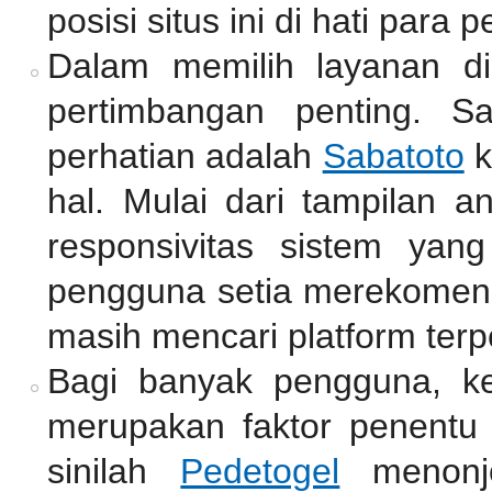
posisi situs ini di hati para p
Dalam memilih layanan di
pertimbangan penting. S
perhatian adalah
Sabatoto
k
hal. Mulai dari tampilan a
responsivitas sistem yan
pengguna setia merekomend
masih mencari platform terp
Bagi banyak pengguna, k
merupakan faktor penentu 
sinilah
Pedetogel
menonjo