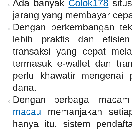
Ada banyak
Colok178
situ
jarang yang membayar cepa
Dengan perkembangan tekno
lebih praktis dan efisie
transaksi yang cepat mel
termasuk e-wallet dan tra
perlu khawatir mengenai 
dana.
Dengan berbagai macam
macau
memanjakan setiap
hanya itu, sistem pendaf