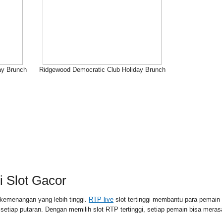
ay Brunch
Ridgewood Democratic Club Holiday Brunch
RSS FEED
PAID
 Slot Gacor
kemenangan yang lebih tinggi.
RTP live
slot tertinggi membantu para pemai
l setiap putaran. Dengan memilih slot RTP tertinggi, setiap pemain bisa me