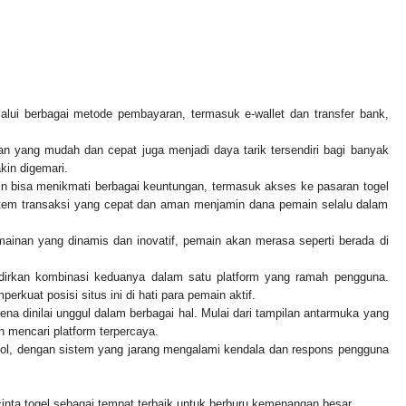
lui berbagai metode pembayaran, termasuk e-wallet dan transfer bank,
n yang mudah dan cepat juga menjadi daya tarik tersendiri bagi banyak
kin digemari.
in bisa menikmati berbagai keuntungan, termasuk akses ke pasaran togel
 sistem transaksi yang cepat dan aman menjamin dana pemain selalu dalam
inan yang dinamis dan inovatif, pemain akan merasa seperti berada di
rkan kombinasi keduanya dalam satu platform yang ramah pengguna.
uat posisi situs ini di hati para pemain aktif.
ena dinilai unggul dalam berbagai hal. Mulai dari tampilan antarmuka yang
 mencari platform terpercaya.
l, dengan sistem yang jarang mengalami kendala dan respons pengguna
inta togel sebagai tempat terbaik untuk berburu kemenangan besar.