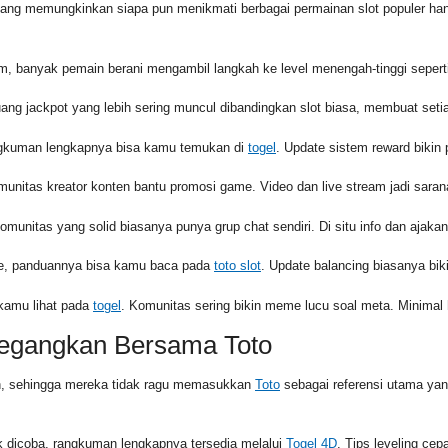
yang memungkinkan siapa pun menikmati berbagai permainan slot populer ha
 banyak pemain berani mengambil langkah ke level menengah-tinggi sepert
ang jackpot yang lebih sering muncul dibandingkan slot biasa, membuat set
angkuman lengkapnya bisa kamu temukan di
togel
. Update sistem reward bikin pr
munitas kreator konten bantu promosi game. Video dan live stream jadi sara
Komunitas yang solid biasanya punya grup chat sendiri. Di situ info dan ajakan
urce, panduannya bisa kamu baca pada
toto slot
. Update balancing biasanya biki
 kamu lihat pada
togel
. Komunitas sering bikin meme lucu soal meta. Minimal 
negangkan Bersama Toto
in, sehingga mereka tidak ragu memasukkan
Toto
sebagai referensi utama ya
 dicoba, rangkuman lengkapnya tersedia melalui
Togel 4D
. Tips leveling cep