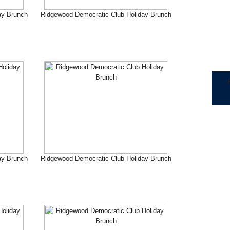
ay Brunch
Ridgewood Democratic Club Holiday Brunch
ay Brunch
Ridgewood Democratic Club Holiday Brunch