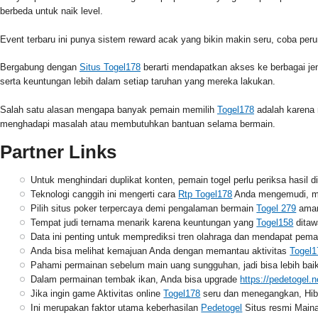
berbeda untuk naik level.
Event terbaru ini punya sistem reward acak yang bikin makin seru, coba pe
Bergabung dengan
Situs Togel178
berarti mendapatkan akses ke berbagai j
serta keuntungan lebih dalam setiap taruhan yang mereka lakukan.
Salah satu alasan mengapa banyak pemain memilih
Togel178
adalah karena 
menghadapi masalah atau membutuhkan bantuan selama bermain.
Partner Links
Untuk menghindari duplikat konten, pemain togel perlu periksa hasil d
Teknologi canggih ini mengerti cara
Rtp Togel178
Anda mengemudi, me
Pilih situs poker terpercaya demi pengalaman bermain
Togel 279
aman
Tempat judi ternama menarik karena keuntungan yang
Togel158
ditawa
Data ini penting untuk memprediksi tren olahraga dan mendapat pe
Anda bisa melihat kemajuan Anda dengan memantau aktivitas
Togel1
Pahami permainan sebelum main uang sungguhan, jadi bisa lebih ba
Dalam permainan tembak ikan, Anda bisa upgrade
https://pedetogel.n
Jika ingin game Aktivitas online
Togel178
seru dan menegangkan, Hibur
Ini merupakan faktor utama keberhasilan
Pedetogel
Situs resmi Maina