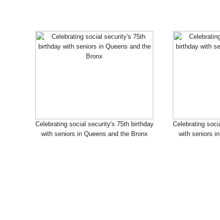
Celebrating social security's 75th birthday
Celebrating socia
with seniors in Queens and the Bronx
with seniors i
HOME
PRIVACY POLICY
CONTACT
RSS FEED