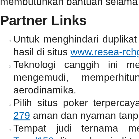
membutuhkan bantuan selama 
Partner Links
Untuk menghindari duplikat
hasil di situs
www.resea-rchg
Teknologi canggih ini m
mengemudi, memperhitun
aerodinamika.
Pilih situs poker terperc
279
aman dan nyaman tanpa
Tempat judi ternama me