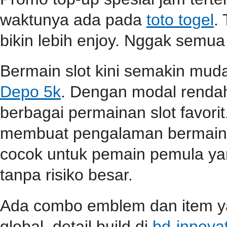
waktunya ada pada
toto togel
.
bikin lebih enjoy. Nggak semua
Bermain slot kini semakin mu
Depo 5k
. Dengan modal renda
berbagai permainan slot favori
membuat pengalaman bermain s
cocok untuk pemain pemula ya
tanpa risiko besar.
Ada combo emblem dan item yan
global, detail build di
bd-innova