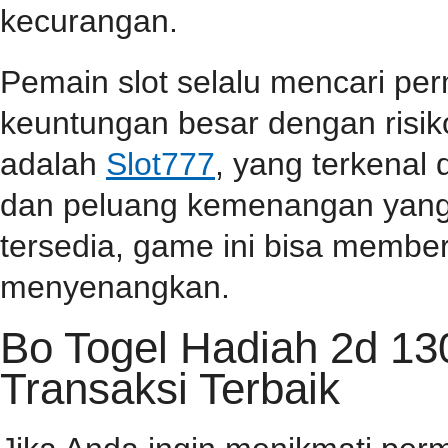
kecurangan.
Pemain slot selalu mencari p
keuntungan besar dengan risiko
adalah
Slot777
, yang terkenal
dan peluang kemenangan yang t
tersedia, game ini bisa memb
menyenangkan.
Bo Togel Hadiah 2d 1
Transaksi Terbaik