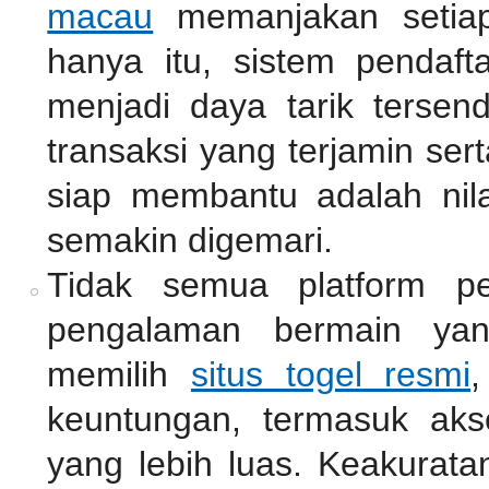
macau
memanjakan setiap
hanya itu, sistem pendaf
menjadi daya tarik tersen
transaksi yang terjamin se
siap membantu adalah nil
semakin digemari.
Tidak semua platform pe
pengalaman bermain ya
memilih
situs togel resmi
,
keuntungan, termasuk akse
yang lebih luas. Keakurata