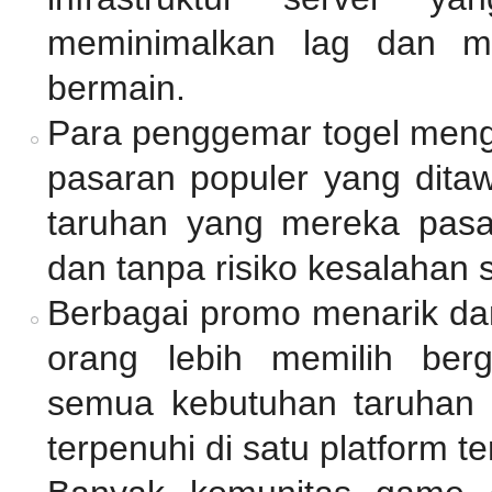
meminimalkan lag dan me
bermain.
Para penggemar togel meng
pasaran populer yang dita
taruhan yang mereka pasan
dan tanpa risiko kesalahan 
Berbagai promo menarik dan
orang lebih memilih be
semua kebutuhan taruhan d
terpenuhi di satu platform t