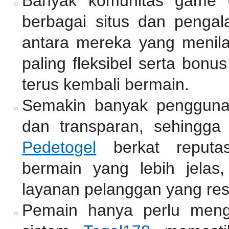
Banyak komunitas game 
berbagai situs dan pengal
antara mereka yang menil
paling fleksibel serta bon
terus kembali bermain.
Semakin banyak penggun
dan transparan, sehingga 
Pedetogel
berkat reputas
bermain yang lebih jelas
layanan pelanggan yang res
Pemain hanya perlu mengi