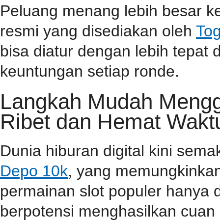
Peluang menang lebih besar ke
resmi yang disediakan oleh
Tog
bisa diatur dengan lebih tepa
keuntungan setiap ronde.
Langkah Mudah Menggu
Ribet dan Hemat Wakt
Dunia hiburan digital kini sem
Depo 10k
, yang memungkinkan
permainan slot populer hanya 
berpotensi menghasilkan cuan 