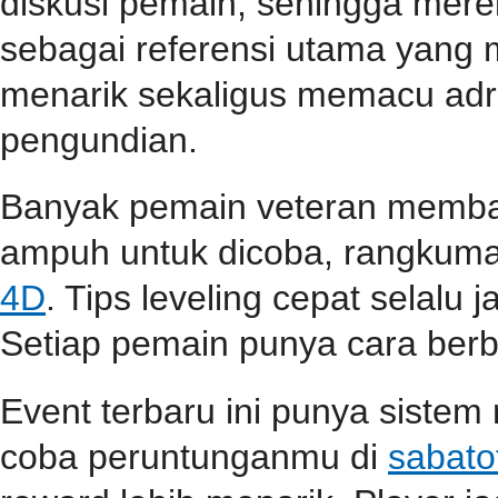
diskusi pemain, sehingga mer
sebagai referensi utama yang
menarik sekaligus memacu adr
pengundian.
Banyak pemain veteran membag
ampuh untuk dicoba, rangkuma
4D
. Tips leveling cepat selalu j
Setiap pemain punya cara berbe
Event terbaru ini punya sistem
coba peruntunganmu di
sabato