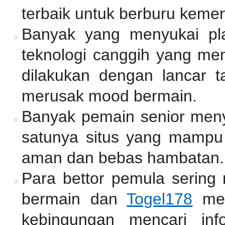
terbaik untuk berburu keme
Banyak yang menyukai pl
teknologi canggih yang mem
dilakukan dengan lancar 
merusak mood bermain.
Banyak pemain senior me
satunya situs yang mamp
aman dan bebas hambatan.
Para bettor pemula sering
bermain dan
Togel178
men
kebingungan mencari inf