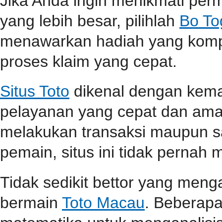
Jika Anda ingin menikmati pe
yang lebih besar, pilihlah
Bo To
menawarkan hadiah yang kompet
proses klaim yang cepat.
Situs Toto
dikenal dengan kem
pelayanan yang cepat dan aman
melakukan transaksi maupun 
pemain, situs ini tidak perna
Tidak sedikit bettor yang men
bermain
Toto Macau
. Beberap