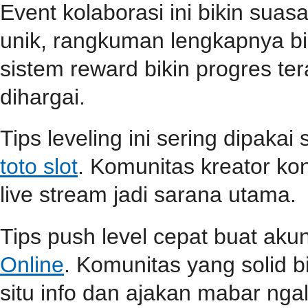
Event kolaborasi ini bikin su
unik, rangkuman lengkapnya b
sistem reward bikin progres teras
dihargai.
Tips leveling ini sering dipaka
toto slot
. Komunitas kreator ko
live stream jadi sarana utama.
Tips push level cepat buat aku
Online
. Komunitas yang solid b
situ info dan ajakan mabar ngali