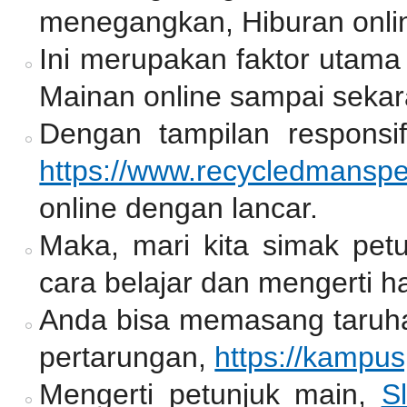
menegangkan, Hiburan onlin
Ini merupakan faktor utama
Mainan online sampai sekar
Dengan tampilan responsif
https://www.recycledmansp
online dengan lancar.
Maka, mari kita simak pet
cara belajar dan mengerti ha
Anda bisa memasang taruh
pertarungan,
https://kampu
Mengerti petunjuk main,
Sl