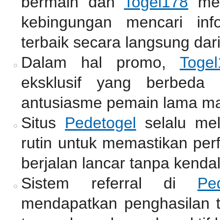
bermain dan
Togel178
men
kebingungan mencari inf
terbaik secara langsung dari
Dalam hal promo,
Togel
eksklusif yang berbeda
antusiasme pemain lama m
Situs
Pedetogel
selalu me
rutin untuk memastikan per
berjalan lancar tanpa kendal
Sistem referral di
Pe
mendapatkan penghasilan