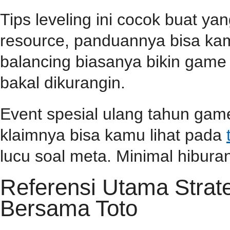
Tips leveling ini cocok buat ya
resource, panduannya bisa k
balancing biasanya bikin game l
bakal dikurangin.
Event spesial ulang tahun game
klaimnya bisa kamu lihat pada
lucu soal meta. Minimal hiburan
Referensi Utama Stra
Bersama Toto