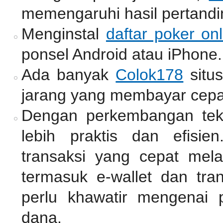
memengaruhi hasil pertandi
Menginstal
daftar poker onl
ponsel Android atau iPhone.
Ada banyak
Colok178
situ
jarang yang membayar cepa
Dengan perkembangan tekno
lebih praktis dan efisie
transaksi yang cepat mel
termasuk e-wallet dan tra
perlu khawatir mengenai 
dana.