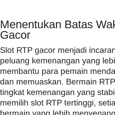
Menentukan Batas Wakt
Gacor
Slot RTP gacor menjadi incar
peluang kemenangan yang lebih
membantu para pemain mendap
dan memuaskan. Bermain RTP s
tingkat kemenangan yang stabil
memilih slot RTP tertinggi, se
bermain yang lebih menyenang