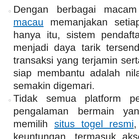
Dengan berbagai macam
macau
memanjakan setiap
hanya itu, sistem pendaf
menjadi daya tarik tersen
transaksi yang terjamin se
siap membantu adalah nil
semakin digemari.
Tidak semua platform pe
pengalaman bermain ya
memilih
situs togel resmi
,
keuntungan, termasuk akse