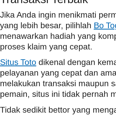
Jika Anda ingin menikmati pe
yang lebih besar, pilihlah
Bo To
menawarkan hadiah yang kompet
proses klaim yang cepat.
Situs Toto
dikenal dengan kem
pelayanan yang cepat dan aman
melakukan transaksi maupun 
pemain, situs ini tidak perna
Tidak sedikit bettor yang men