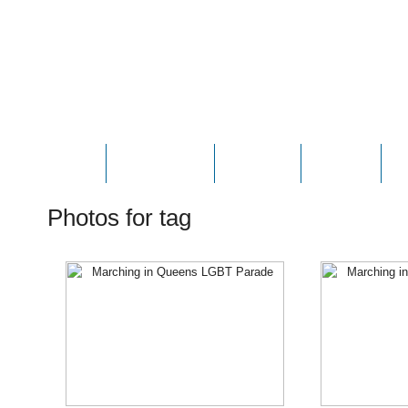
HOME
ABOUT JOE
PHOTOS
VIDEOS
N
Photos for tag