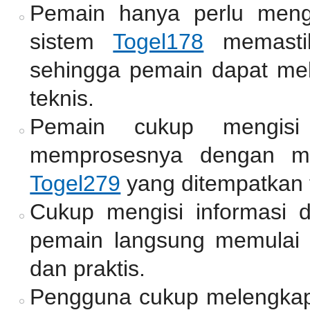
Pemain hanya perlu mengi
sistem
Togel178
memastik
sehingga pemain dapat mel
teknis.
Pemain cukup mengisi
memprosesnya dengan mu
Togel279
yang ditempatkan t
Cukup mengisi informasi 
pemain langsung memulai 
dan praktis.
Pengguna cukup melengkapi