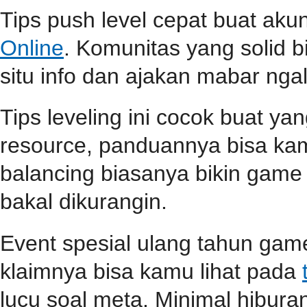
Tips push level cepat buat aku
Online
. Komunitas yang solid b
situ info dan ajakan mabar ngali
Tips leveling ini cocok buat ya
resource, panduannya bisa k
balancing biasanya bikin game l
bakal dikurangin.
Event spesial ulang tahun game
klaimnya bisa kamu lihat pada
lucu soal meta. Minimal hiburan