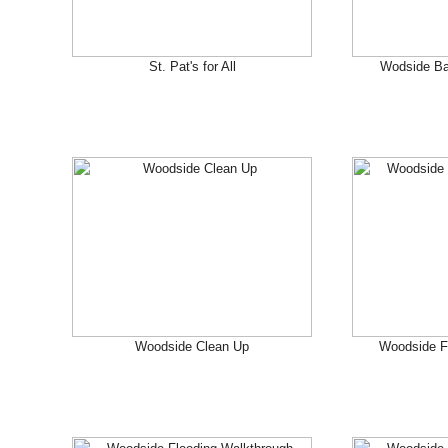
St. Pat's for All
Wodside Ba
Woodside Clean Up
Woodside F