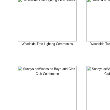
Woodside Tree Lighting Ceremonies
Woodside Tre