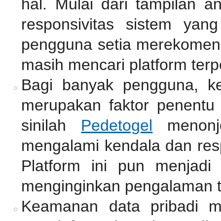
hal. Mulai dari tampilan a
responsivitas sistem yan
pengguna setia merekomend
masih mencari platform terp
Bagi banyak pengguna, k
merupakan faktor penentu 
sinilah
Pedetogel
menonjo
mengalami kendala dan resp
Platform ini pun menjadi
menginginkan pengalaman 
Keamanan data pribadi me