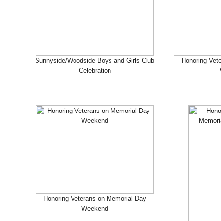
Sunnyside/Woodside Boys and Girls Club
Honoring Vet
Celebration
Honoring Veterans on Memorial Day
Weekend