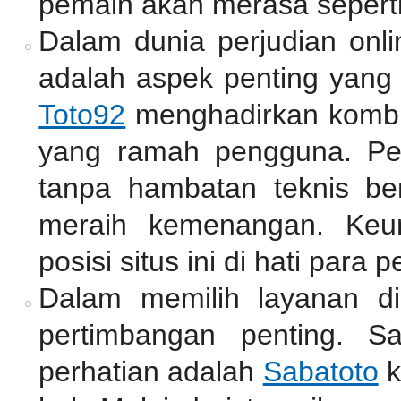
pemain akan merasa seperti
Dalam dunia perjudian onli
adalah aspek penting yang 
Toto92
menghadirkan kombin
yang ramah pengguna. Pe
tanpa hambatan teknis be
meraih kemenangan. Keu
posisi situs ini di hati para p
Dalam memilih layanan di
pertimbangan penting. S
perhatian adalah
Sabatoto
k