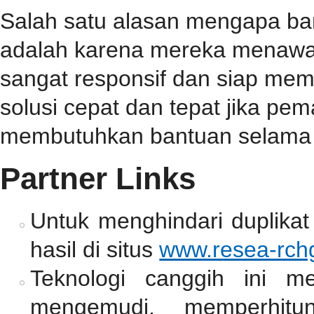
Salah satu alasan mengapa b
adalah karena mereka menawa
sangat responsif dan siap me
solusi cepat dan tepat jika p
membutuhkan bantuan selama 
Partner Links
Untuk menghindari duplikat
hasil di situs
www.resea-rchg
Teknologi canggih ini m
mengemudi, memperhitun