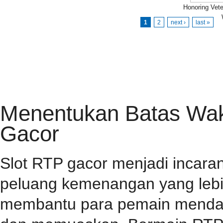
Honoring Vet
1
2
next ›
last »
HOME
PRIVACY POLICY
CONTACT
RSS FEED
Menentukan Batas Wakt
Gacor
Slot RTP gacor menjadi incar
peluang kemenangan yang lebih
membantu para pemain mendap