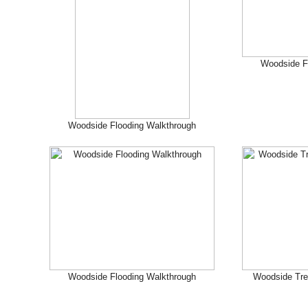
Woodside F
Woodside Flooding Walkthrough
Woodside Flooding Walkthrough
Woodside Tre