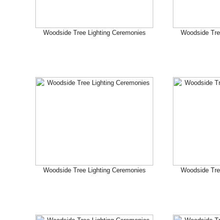
Woodside Tree Lighting Ceremonies
Woodside Tre
Woodside Tree Lighting Ceremonies
Woodside Tre