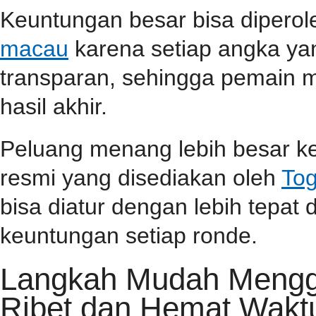
Keuntungan besar bisa dipero
macau
karena setiap angka yan
transparan, sehingga pemain m
hasil akhir.
Peluang menang lebih besar ke
resmi yang disediakan oleh
Tog
bisa diatur dengan lebih tepa
keuntungan setiap ronde.
Langkah Mudah Menggu
Ribet dan Hemat Wakt