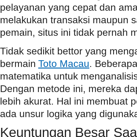
pelayanan yang cepat dan aman
melakukan transaksi maupun 
pemain, situs ini tidak perna
Tidak sedikit bettor yang men
bermain
Toto Macau
. Beberap
matematika untuk menganalisis
Dengan metode ini, mereka da
lebih akurat. Hal ini membuat
ada unsur logika yang diguna
Keuntungan Besar Saa