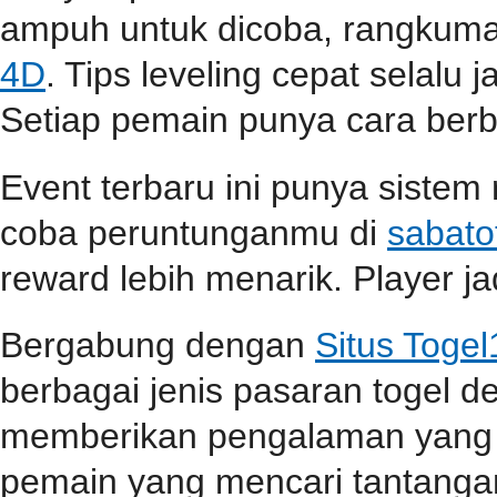
ampuh untuk dicoba, rangkuma
4D
. Tips leveling cepat selalu j
Setiap pemain punya cara berbe
Event terbaru ini punya sistem
coba peruntunganmu di
sabato
reward lebih menarik. Player jad
Bergabung dengan
Situs Toge
berbagai jenis pasaran togel 
memberikan pengalaman yang 
pemain yang mencari tantangan