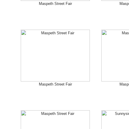
Maspeth Street Fair
Maspe
Maspeth Street Fair
Maspe