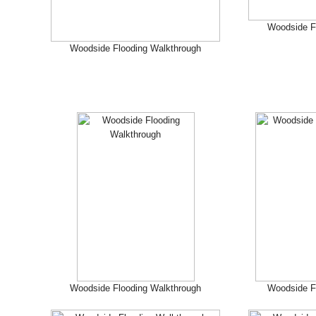
Woodside F
Woodside Flooding Walkthrough
Woodside Flooding Walkthrough
Woodside F