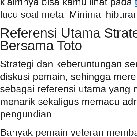
klaimnya bisa kamu lihat pada
lucu soal meta. Minimal hiburan
Referensi Utama Stra
Bersama Toto
Strategi dan keberuntungan se
diskusi pemain, sehingga mer
sebagai referensi utama yang
menarik sekaligus memacu adr
pengundian.
Banyak pemain veteran membag