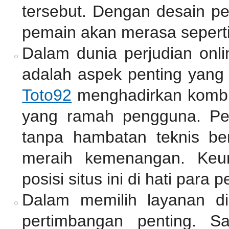
tersebut. Dengan desain pe
pemain akan merasa seperti
Dalam dunia perjudian onli
adalah aspek penting yang 
Toto92
menghadirkan kombin
yang ramah pengguna. Pe
tanpa hambatan teknis be
meraih kemenangan. Keu
posisi situs ini di hati para p
Dalam memilih layanan di
pertimbangan penting. S