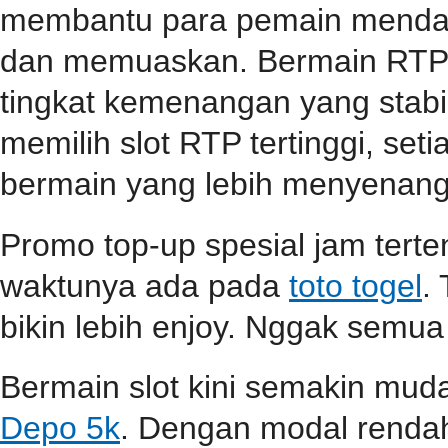
membantu para pemain mendap
dan memuaskan. Bermain RTP s
tingkat kemenangan yang stabil
memilih slot RTP tertinggi, se
bermain yang lebih menyenang
Promo top-up spesial jam terten
waktunya ada pada
toto togel
.
bikin lebih enjoy. Nggak semua
Bermain slot kini semakin mu
Depo 5k
. Dengan modal renda