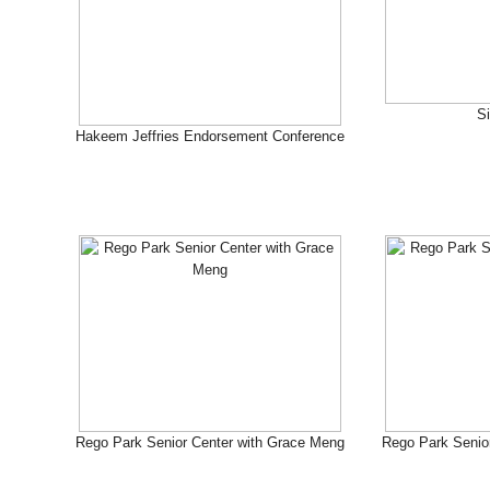
Si
Hakeem Jeffries Endorsement Conference
Rego Park Senior Center with Grace Meng
Rego Park Senio