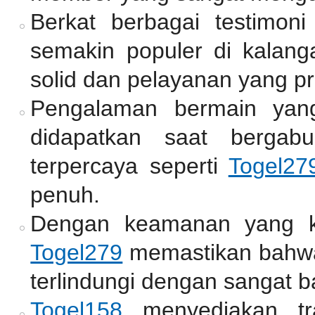
Berkat berbagai testimoni
semakin populer di kalang
solid dan pelayanan yang pr
Pengalaman bermain yan
didapatkan saat bergab
terpercaya seperti
Togel27
penuh.
Dengan keamanan yang ket
Togel279
memastikan bahwa
terlindungi dengan sangat b
Togel158
menyediakan tr