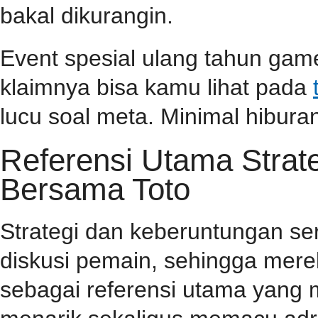
bakal dikurangin.
Event spesial ulang tahun game
klaimnya bisa kamu lihat pada
lucu soal meta. Minimal hiburan
Referensi Utama Stra
Bersama Toto
Strategi dan keberuntungan se
diskusi pemain, sehingga mer
sebagai referensi utama yang