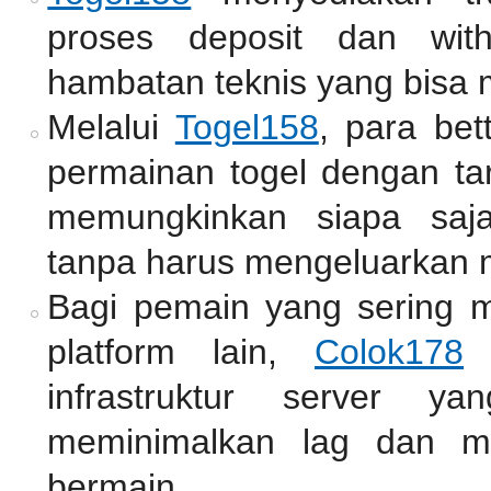
proses deposit dan wit
hambatan teknis yang bisa
Melalui
Togel158
, para bet
permainan togel dengan tar
memungkinkan siapa saj
tanpa harus mengeluarkan 
Bagi pemain yang sering 
platform lain,
Colok178
m
infrastruktur server y
meminimalkan lag dan me
bermain.