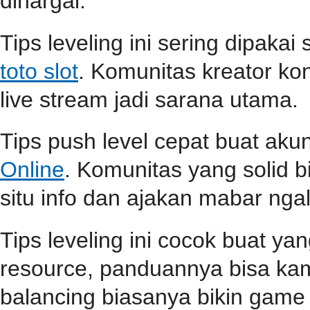
dihargai.
Tips leveling ini sering dipaka
toto slot
. Komunitas kreator ko
live stream jadi sarana utama.
Tips push level cepat buat aku
Online
. Komunitas yang solid b
situ info dan ajakan mabar ngali
Tips leveling ini cocok buat ya
resource, panduannya bisa k
balancing biasanya bikin game l