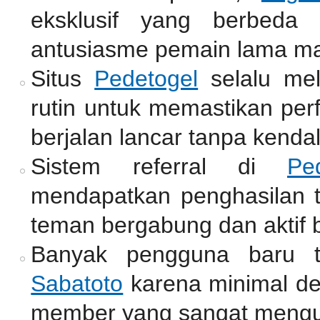
eksklusif yang berbeda
antusiasme pemain lama m
Situs
Pedetogel
selalu me
rutin untuk memastikan per
berjalan lancar tanpa kendal
Sistem referral di
Pe
mendapatkan penghasilan
teman bergabung dan aktif b
Banyak pengguna baru t
Sabatoto
karena minimal de
member yang sangat mengu