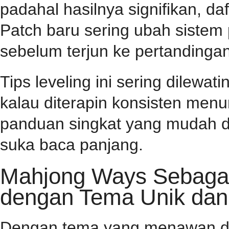
padahal hasilnya signifikan, d
Patch baru sering ubah sistem
sebelum terjun ke pertandingan
Tips leveling ini sering dilewa
kalau diterapin konsisten menu
panduan singkat yang mudah d
suka baca panjang.
Mahjong Ways Sebagai 
dengan Tema Unik dan
Dengan tema yang menawan dan 