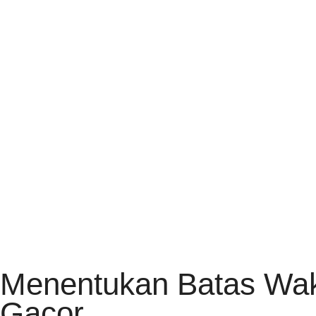
HOME
PRIVACY POLICY
CONTACT
RSS FEED
Menentukan Batas Wakt
Gacor