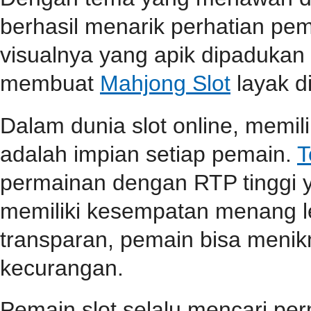
berhasil menarik perhatian pema
visualnya yang apik dipaduka
membuat
Mahjong Slot
layak d
Dalam dunia slot online, memi
adalah impian setiap pemain.
T
permainan dengan RTP tinggi 
memiliki kesempatan menang l
transparan, pemain bisa menik
kecurangan.
Pemain slot selalu mencari p