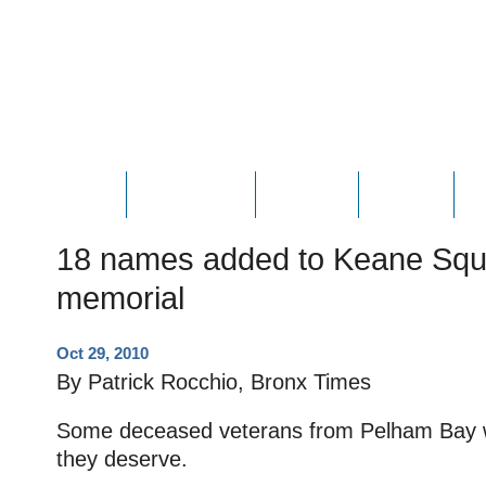
HOME
ABOUT JOE
PHOTOS
VIDEOS
N
18 names added to Keane Squ
memorial
Oct 29, 2010
By Patrick Rocchio, Bronx Times
Some deceased veterans from Pelham Bay wil
they deserve.