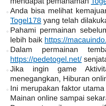
mendapat pemahaman
Tog
Anda bisa melihat kemajua
Togel178
yang telah dilakuk
Pahami permainan sebelum
lebih baik
https://macauindo
Dalam permainan temb
https://pedetogel.net/
senjat
Jika ingin game Aktiv
menegangkan, Hiburan onlin
Ini merupakan faktor utama
Mainan online sampai sekar