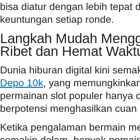
bisa diatur dengan lebih tepa
keuntungan setiap ronde.
Langkah Mudah Menggu
Ribet dan Hemat Wakt
Dunia hiburan digital kini sem
Depo 10k
, yang memungkinkan
permainan slot populer hanya 
berpotensi menghasilkan cuan 
Ketika pengalaman bermain m