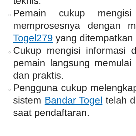
teknis.
Pemain cukup mengisi
memprosesnya dengan mu
Togel279
yang ditempatkan t
Cukup mengisi informasi 
pemain langsung memulai 
dan praktis.
Pengguna cukup melengkapi
sistem
Bandar Togel
telah d
saat pendaftaran.