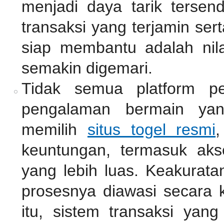
menjadi daya tarik tersen
transaksi yang terjamin se
siap membantu adalah nil
semakin digemari.
Tidak semua platform pe
pengalaman bermain ya
memilih
situs togel resmi
,
keuntungan, termasuk akse
yang lebih luas. Keakurata
prosesnya diawasi secara k
itu, sistem transaksi ya