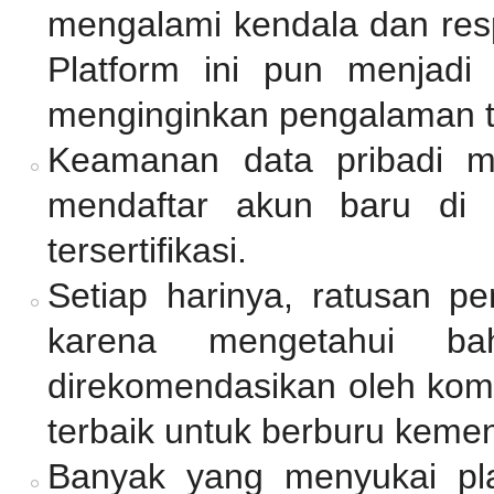
mengalami kendala dan resp
Platform ini pun menjadi
menginginkan pengalaman 
Keamanan data pribadi me
mendaftar akun baru di 
tersertifikasi.
Setiap harinya, ratusan p
karena mengetahui ba
direkomendasikan oleh komu
terbaik untuk berburu keme
Banyak yang menyukai pl