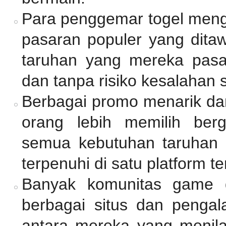
Para penggemar togel meng
pasaran populer yang dita
taruhan yang mereka pasan
dan tanpa risiko kesalahan 
Berbagai promo menarik dan
orang lebih memilih be
semua kebutuhan taruhan d
terpenuhi di satu platform t
Banyak komunitas game 
berbagai situs dan pengal
antara mereka yang menil