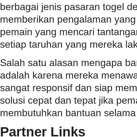
berbagai jenis pasaran togel 
memberikan pengalaman yang 
pemain yang mencari tantangan
setiap taruhan yang mereka la
Salah satu alasan mengapa b
adalah karena mereka menawa
sangat responsif dan siap me
solusi cepat dan tepat jika p
membutuhkan bantuan selama 
Partner Links