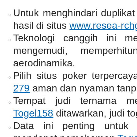
Untuk menghindari duplikat
hasil di situs
www.resea-rchg
Teknologi canggih ini m
mengemudi, memperhitun
aerodinamika.
Pilih situs poker terperc
279
aman dan nyaman tanpa
Tempat judi ternama me
Togel158
ditawarkan, judi to
Data ini penting untuk