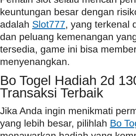
keuntungan besar dengan risiko
adalah
Slot777
, yang terkenal
dan peluang kemenangan yang t
tersedia, game ini bisa memb
menyenangkan.
Bo Togel Hadiah 2d 1
Transaksi Terbaik
Jika Anda ingin menikmati pe
yang lebih besar, pilihlah
Bo To
menawarkan hadiah yang kompet