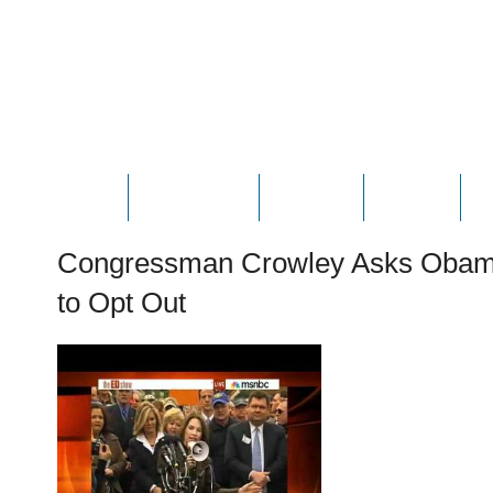
HOME
ABOUT JOE
PHOTOS
VIDEOS
N
Congressman Crowley Asks Obam
to Opt Out