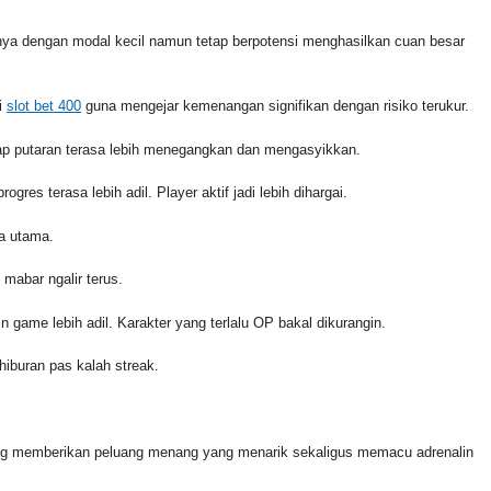
nya dengan modal kecil namun tetap berpotensi menghasilkan cuan besar
i
slot bet 400
guna mengejar kemenangan signifikan dengan risiko terukur.
iap putaran terasa lebih menegangkan dan mengasyikkan.
ogres terasa lebih adil. Player aktif jadi lebih dihargai.
na utama.
 mabar ngalir terus.
n game lebih adil. Karakter yang terlalu OP bakal dikurangin.
hiburan pas kalah streak.
ng memberikan peluang menang yang menarik sekaligus memacu adrenalin