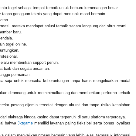
inta togel sebagai tempat terbaik untuk berburu kemenangan besar.
ar tanpa gangguan teknis yang dapat merusak mood bermain.
atan.
asi, mereka mendapat solusi terbaik secara langsung dari situs resmi.
member baru.
kendala.
 togel online.
guntungkan.
ofesional.
elalu memberikan support penuh.
t baik dari segala ancaman.
ganggu permainan.
siapa saja untuk mencoba keberuntungan tanpa harus mengeluarkan modal
nakan dirancang untuk meminimalkan lag dan memberikan performa terbaik
ereka pasang dijamin tercatat dengan akurat dan tanpa risiko kesalahan
ari olahraga hingga kasino dapat terpenuhi di satu platform terpercaya.
ilai bahwa
Jktgame
memiliki layanan paling fleksibel serta bonus loyalitas
ya dalam menyajikan proses bermain yang lebih jelas, termasuk informasi