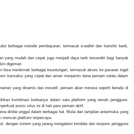
lui berbagai metode pembayaran, termasuk e-wallet dan transfer bank,
n yang mudah dan cepat juga menjadi daya tarik tersendiri bagi banyak
kin digemari.
in bisa menikmati berbagai keuntungan, termasuk akses ke pasaran togel
 sistem transaksi yang cepat dan aman menjamin dana pemain selalu dalam
inan yang dinamis dan inovatif, pemain akan merasa seperti berada di
rkan kombinasi keduanya dalam satu platform yang ramah pengguna.
uat posisi situs ini di hati para pemain aktif.
ena dinilai unggul dalam berbagai hal. Mulai dari tampilan antarmuka yang
 mencari platform terpercaya.
l, dengan sistem yang jarang mengalami kendala dan respons pengguna