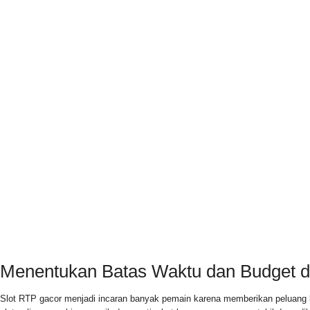
HOME
PRIVACY POLICY
CONTACT
Menentukan Batas Waktu dan Budget di
Slot RTP gacor menjadi incaran banyak pemain karena memberikan peluang 