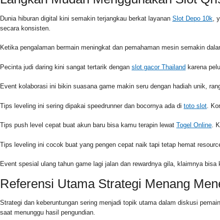
Dunia hiburan digital kini semakin terjangkau berkat layanan
Slot Depo 10k
, 
secara konsisten.
Ketika pengalaman bermain meningkat dan pemahaman mesin semakin dalam,
Pecinta judi daring kini sangat tertarik dengan
slot gacor Thailand
karena pelu
Event kolaborasi ini bikin suasana game makin seru dengan hadiah unik, r
Tips leveling ini sering dipakai speedrunner dan bocornya ada di
toto slot
. Ko
Tips push level cepat buat akun baru bisa kamu terapin lewat
Togel Online
. 
Tips leveling ini cocok buat yang pengen cepat naik tapi tetap hemat reso
Event spesial ulang tahun game lagi jalan dan rewardnya gila, klaimnya bisa
Referensi Utama Strategi Menang Me
Strategi dan keberuntungan sering menjadi topik utama dalam diskusi pema
saat menunggu hasil pengundian.