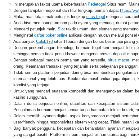
Ini merupakan faktor utama keberhasilan
Pedetogel
Situs resmi Maina
Dengan tampilan responsif dan fitur lengkap, pemain dapat
https://w
Maka, mari kita simak petunjuk lengkap
situs togel
mengenai cara bela
Anda bisa memasang taruhan pada ayam yang menang, durasi perta
Mengerti petunjuk main,
Slot
taktik umum, dan elemen yang memengar
Menginstal
daftar poker online
aplikasi dengan mudah melalui ponsel 
Ada banyak
Colok178
situs Hiburan dengan bonus besar tapi jarang
Dengan perkembangan teknologi, bermain togel kini menjadi lebih p
sehingga pemain tidak perlu khawatir mengenai proses deposit maup
Dengan berbagai macam permainan yang tersedia,
situs macau
mema
orang. Keamanan transaksi yang terjamin serta pelayanan pelanggan 
Tidak semua platform perjudian daring bisa memberikan pengalam
internasional yang lebih luas. Keakuratan hasil undian juga dijami
kondisi yang terjaga.
Untuk yang mencari suasana kompetitif dan menegangkan dalam b
kasino sungguhan.
Dalam dunia perjudian online, stabilitas dan kecepatan sistem ad
Pengalaman bermain menjadi lancar tanpa hambatan teknis berarti, m
Dalam memilih layanan digital, aspek kenyamanan menjadi pertimban
user-friendly hingga responsivitas sistem yang cepat. Tidak heran 
Bagi banyak pengguna, kecepatan dan kehandalan layanan merupakan
yang sangat positif. Platform ini pun menjadi pilihan utama bagi m