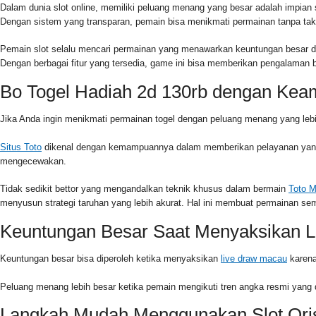
Dalam dunia slot online, memiliki peluang menang yang besar adalah impian
Dengan sistem yang transparan, pemain bisa menikmati permainan tanpa tak
Pemain slot selalu mencari permainan yang menawarkan keuntungan besar den
Dengan berbagai fitur yang tersedia, game ini bisa memberikan pengalama
Bo Togel Hadiah 2d 130rb dengan Kea
Jika Anda ingin menikmati permainan togel dengan peluang menang yang lebih
Situs Toto
dikenal dengan kemampuannya dalam memberikan pelayanan yang c
mengecewakan.
Tidak sedikit bettor yang mengandalkan teknik khusus dalam bermain
Toto 
menyusun strategi taruhan yang lebih akurat. Hal ini membuat permainan s
Keuntungan Besar Saat Menyaksikan L
Keuntungan besar bisa diperoleh ketika menyaksikan
live draw macau
karena
Peluang menang lebih besar ketika pemain mengikuti tren angka resmi yang 
Langkah Mudah Menggunakan Slot Qri