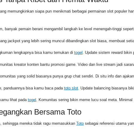
yang memungkinkan siapa pun menikmati berbagai permainan slot populer ha
 banyak pemain berani mengambil langkah ke level menengah-tinggi sepert
ang jackpot yang lebih sering muncul dibandingkan slot biasa, membuat set
angkuman lengkapnya bisa kamu temukan di
togel
. Update sistem reward bikin pr
munitas kreator konten bantu promosi game. Video dan live stream jadi sara
Komunitas yang solid biasanya punya grup chat sendiri. Di situ info dan ajakan
urce, panduannya bisa kamu baca pada
toto slot
. Update balancing biasanya biki
 kamu lihat pada
togel
. Komunitas sering bikin meme lucu soal meta. Minimal 
negangkan Bersama Toto
in, sehingga mereka tidak ragu memasukkan
Toto
sebagai referensi utama ya