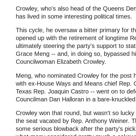
Crowley, who's also head of the Queens Dem
has lived in some interesting political times.
This cycle, he oversaw a bitter primary for t
opened up with the retirement of longtime 
ultimately steering the party's support to 
Grace Meng -- and, in doing so, bypassed hi
Councilwoman Elizabeth Crowley.
Meng, who nominated Crowley for the post h
with ex-House Ways and Means chief Rep. C
Texas Rep. Joaquin Castro -- went on to de
Councilman Dan Halloran in a bare-knuckled 
Crowley won that round, but wasn't so lucky in
the seat vacated by Rep. Anthony Weiner. 
some serious blowback after the party's pick