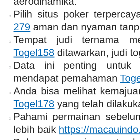
aerodinamika.
Pilih situs poker terperc
279
aman dan nyaman tanpa
Tempat judi ternama me
Togel158
ditawarkan, judi to
Data ini penting untuk
mendapat pemahaman
Tog
Anda bisa melihat kemajua
Togel178
yang telah dilakuk
Pahami permainan sebelum
lebih baik
https://macauindo