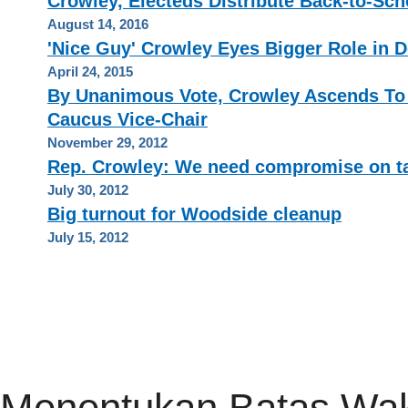
Crowley, Electeds Distribute Back-to-Sch
August 14, 2016
'Nice Guy' Crowley Eyes Bigger Role in 
April 24, 2015
By Unanimous Vote, Crowley Ascends To
Caucus Vice-Chair
November 29, 2012
Rep. Crowley: We need compromise on t
July 30, 2012
Big turnout for Woodside cleanup
July 15, 2012
HOME
PRIVACY POLICY
CONTACT
RSS FEED
Menentukan Batas Wakt