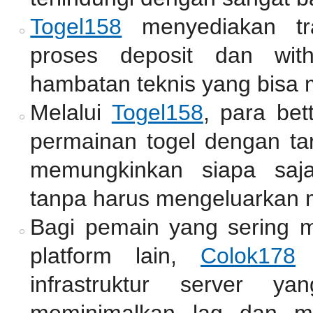
Togel158
menyediakan tr
proses deposit dan wit
hambatan teknis yang bisa
Melalui
Togel158
, para bet
permainan togel dengan tar
memungkinkan siapa saj
tanpa harus mengeluarkan 
Bagi pemain yang sering 
platform lain,
Colok178
m
infrastruktur server y
meminimalkan lag dan me