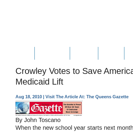
HOME
ABOUT JOE
PHOTOS
VIDEOS
N
Crowley Votes to Save Americ
Medicaid Lift
Aug 18, 2010
| Visit The Article At:
The Queens Gazette
By John Toscano
When the new school year starts next month, 