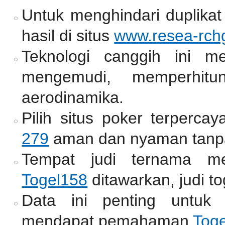
Untuk menghindari duplikat
hasil di situs
www.resea-rchg
Teknologi canggih ini m
mengemudi, memperhitun
aerodinamika.
Pilih situs poker terperc
279
aman dan nyaman tanpa
Tempat judi ternama me
Togel158
ditawarkan, judi to
Data ini penting untuk
mendapat pemahaman
Tog