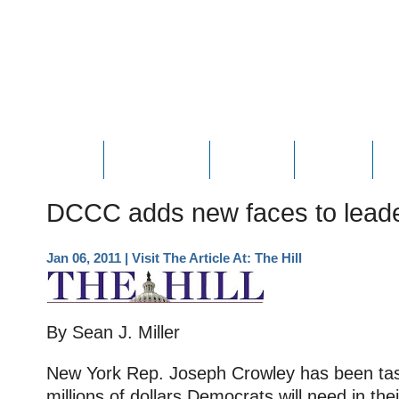
HOME
ABOUT JOE
PHOTOS
VIDEOS
N
DCCC adds new faces to lead
Jan 06, 2011
| Visit The Article At:
The Hill
By Sean J. Miller
New York Rep. Joseph Crowley has been task
millions of dollars Democrats will need in thei