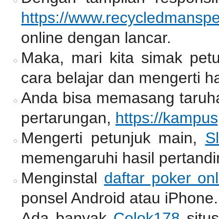
https://www.recycledmansp
online dengan lancar.
Maka, mari kita simak pet
cara belajar dan mengerti ha
Anda bisa memasang taruh
pertarungan,
https://kampu
Mengerti petunjuk main,
Sl
memengaruhi hasil pertandi
Menginstal
daftar poker onl
ponsel Android atau iPhone.
Ada banyak
Colok178
situ