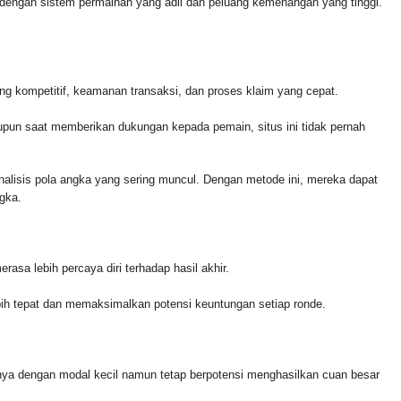
l dengan sistem permainan yang adil dan peluang kemenangan yang tinggi.
ng kompetitif, keamanan transaksi, dan proses klaim yang cepat.
un saat memberikan dukungan kepada pemain, situs ini tidak pernah
lisis pola angka yang sering muncul. Dengan metode ini, mereka dapat
gka.
asa lebih percaya diri terhadap hasil akhir.
lebih tepat dan memaksimalkan potensi keuntungan setiap ronde.
nya dengan modal kecil namun tetap berpotensi menghasilkan cuan besar