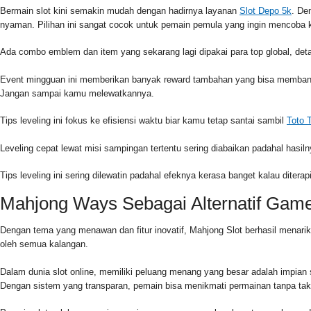
Bermain slot kini semakin mudah dengan hadirnya layanan
Slot Depo 5k
. De
nyaman. Pilihan ini sangat cocok untuk pemain pemula yang ingin mencoba k
Ada combo emblem dan item yang sekarang lagi dipakai para top global, detai
Event mingguan ini memberikan banyak reward tambahan yang bisa membantu
Jangan sampai kamu melewatkannya.
Tips leveling ini fokus ke efisiensi waktu biar kamu tetap santai sambil
Toto 
Leveling cepat lewat misi sampingan tertentu sering diabaikan padahal hasiln
Tips leveling ini sering dilewatin padahal efeknya kerasa banget kalau diter
Mahjong Ways Sebagai Alternatif Gam
Dengan tema yang menawan dan fitur inovatif, Mahjong Slot berhasil menari
oleh semua kalangan.
Dalam dunia slot online, memiliki peluang menang yang besar adalah impian
Dengan sistem yang transparan, pemain bisa menikmati permainan tanpa tak