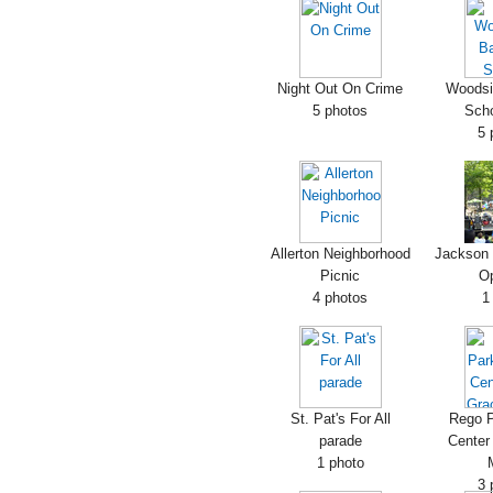
Night Out On Crime
Woodsi
5 photos
Scho
5 
Allerton Neighborhood
Jackson 
Picnic
O
4 photos
1
St. Pat's For All
Rego P
parade
Center
1 photo
3 