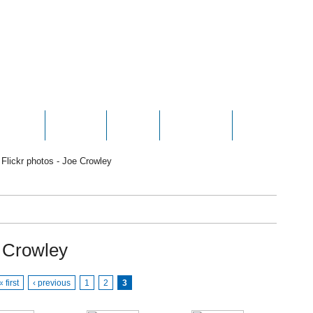
HOTOS
VIDEOS
NEWS
CONTACT
CONTRIBUTE
 Flickr photos - Joe Crowley
e Crowley
« first
‹ previous
1
2
3