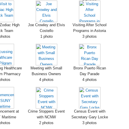
 Zodiac High
Joe Crowley and Elvis
Visiting After School
ck Team
Costello
Programs in Astoria
photos
1 photo
3 photos
ng Healthcare
Meeting with Small
Bronx Puerto Rican
ram Pharmacy
Business Owners
Day Parade
photos
4 photos
4 photos
cement at
Crime Stoppers Event
Census Event with
 Maritime
with NCNW
Secretary Gary Locke
photos
2 photos
3 photos