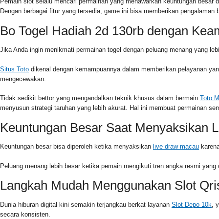
Pemain slot selalu mencari permainan yang menawarkan keuntungan besar den
Dengan berbagai fitur yang tersedia, game ini bisa memberikan pengalama
Bo Togel Hadiah 2d 130rb dengan Kea
Jika Anda ingin menikmati permainan togel dengan peluang menang yang lebih
Situs Toto
dikenal dengan kemampuannya dalam memberikan pelayanan yang c
mengecewakan.
Tidak sedikit bettor yang mengandalkan teknik khusus dalam bermain
Toto 
menyusun strategi taruhan yang lebih akurat. Hal ini membuat permainan s
Keuntungan Besar Saat Menyaksikan L
Keuntungan besar bisa diperoleh ketika menyaksikan
live draw macau
karena
Peluang menang lebih besar ketika pemain mengikuti tren angka resmi yang 
Langkah Mudah Menggunakan Slot Qri
Dunia hiburan digital kini semakin terjangkau berkat layanan
Slot Depo 10k
, 
secara konsisten.