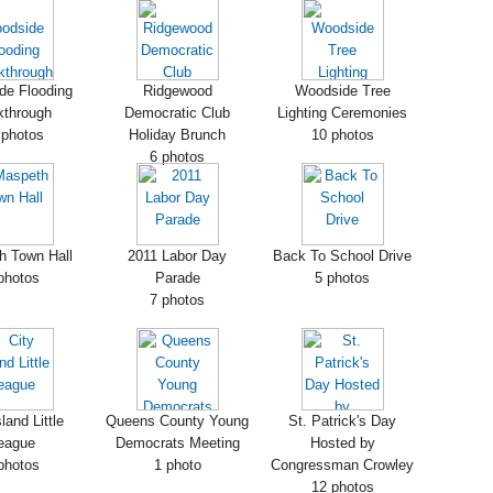
de Flooding
Ridgewood
Woodside Tree
kthrough
Democratic Club
Lighting Ceremonies
 photos
Holiday Brunch
10 photos
6 photos
h Town Hall
2011 Labor Day
Back To School Drive
photos
Parade
5 photos
7 photos
sland Little
Queens County Young
St. Patrick's Day
eague
Democrats Meeting
Hosted by
photos
1 photo
Congressman Crowley
12 photos