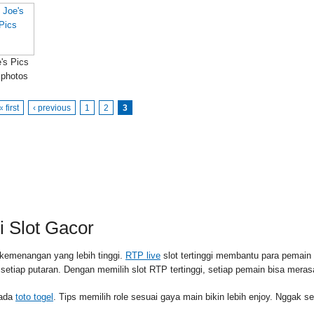
's Pics
 photos
« first
‹ previous
1
2
3
RSS FEED
PAID
 Slot Gacor
kemenangan yang lebih tinggi.
RTP live
slot tertinggi membantu para pemai
l setiap putaran. Dengan memilih slot RTP tertinggi, setiap pemain bisa me
pada
toto togel
. Tips memilih role sesuai gaya main bikin lebih enjoy. Nggak s