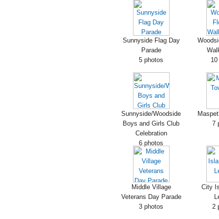
Sunnyside Flag Day
Woodsi
Parade
Wal
5 photos
10
Sunnyside/Woodside
Maspet
Boys and Girls Club
7 
Celebration
6 photos
Middle Village
City I
Veterans Day Parade
L
3 photos
2 