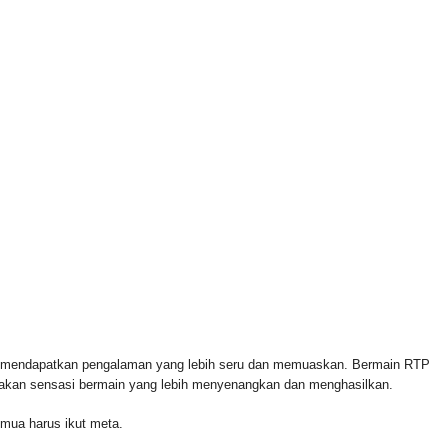
 FOR & AUTHORIZED BY CROWLEY FOR CONGRESS
n mendapatkan pengalaman yang lebih seru dan memuaskan. Bermain RTP
rasakan sensasi bermain yang lebih menyenangkan dan menghasilkan.
emua harus ikut meta.