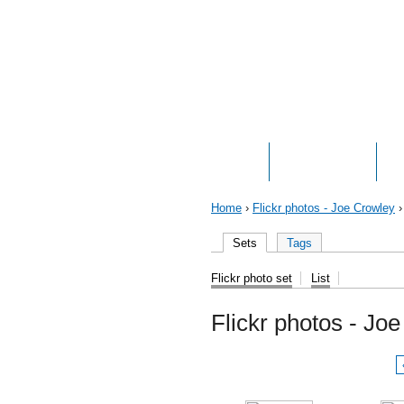
HOME
ABOUT JOE
P
Home
›
Flickr photos - Joe Crowley
›
Sets
Tags
Flickr photo set
List
Flickr photos - Jo