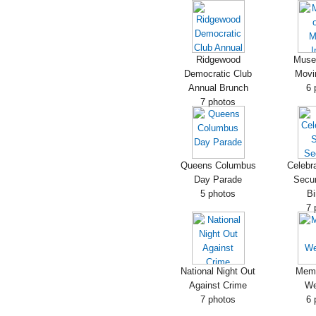
Ridgewood
Muse
Democratic Club
Movi
Annual Brunch
6 
7 photos
Queens Columbus
Celebra
Day Parade
Secur
5 photos
Bi
7 
National Night Out
Memo
Against Crime
We
7 photos
6 