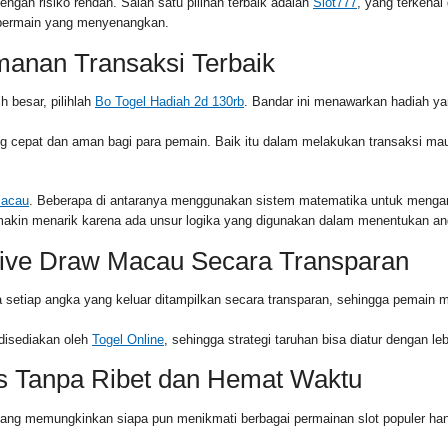
gan risiko rendah. Salah satu pilihan terbaik adalah
Slot777
, yang terkena
n bermain yang menyenangkan.
manan Transaksi Terbaik
 besar, pilihlah
Bo Togel Hadiah 2d 130rb
. Bandar ini menawarkan hadiah ya
epat dan aman bagi para pemain. Baik itu dalam melakukan transaksi maup
Macau
. Beberapa di antaranya menggunakan sistem matematika untuk mengana
emakin menarik karena ada unsur logika yang digunakan dalam menentukan an
ive Draw Macau Secara Transparan
 setiap angka yang keluar ditampilkan secara transparan, sehingga pemain mer
disediakan oleh
Togel Online
, sehingga strategi taruhan bisa diatur dengan 
s Tanpa Ribet dan Hemat Waktu
yang memungkinkan siapa pun menikmati berbagai permainan slot populer ha