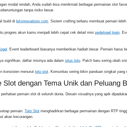
ngan modal rendah, Anda sudah bisa menikmati berbagai permainan slot fav
eberuntungan tanpa risiko besar.
l build di
bd-innovations.com
. Sistem crafting terbaru membuat pemain lebih 
 progres akun kamu menjadi lebih cepat cek detail misi
pedetogel login
. Ev
Togel
. Event leaderboard biasanya memberikan hadiah besar. Pemain harus be
ya signifikan, daftar misinya ada dalam
situs toto
. Patch baru sering ubah si
apin konsisten menurut
toto slot
. Komunitas sering bikin panduan singkat yan
e Slot dengan Tema Unik dan Peluang 
k perhatian pemain slot di seluruh dunia. Desain visualnya yang apik dipa
 setiap pemain.
Toto Slot
menghadirkan berbagai permainan dengan RTP tingg
ut akan kecurangan.