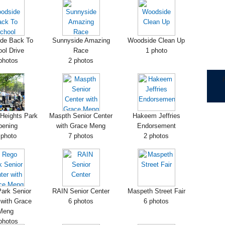
de Back To
Sunnyside Amazing
Woodside Clean Up
ol Drive
Race
1 photo
photos
2 photos
Heights Park
Maspth Senior Center
Hakeem Jeffries
pening
with Grace Meng
Endorsement
 photo
7 photos
2 photos
ark Senior
RAIN Senior Center
Maspeth Street Fair
 with Grace
6 photos
6 photos
Meng
photos