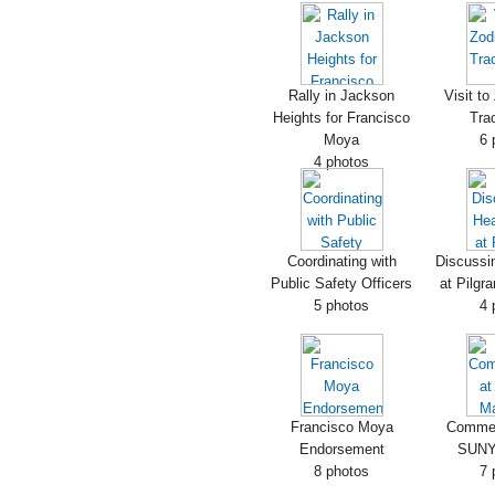
Rally in Jackson
Visit to
Heights for Francisco
Tra
Moya
6 
4 photos
Coordinating with
Discussi
Public Safety Officers
at Pilg
5 photos
4 
Francisco Moya
Commen
Endorsement
SUNY
8 photos
7 