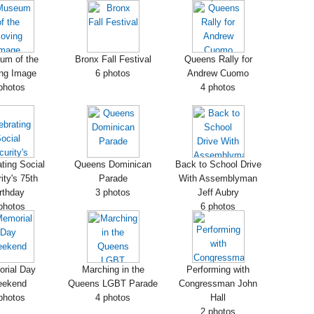
um of the
Bronx Fall Festival
Queens Rally for
ng Image
6 photos
Andrew Cuomo
photos
4 photos
ting Social
Queens Dominican
Back to School Drive
ity's 75th
Parade
With Assemblyman
rthday
3 photos
Jeff Aubry
photos
6 photos
rial Day
Marching in the
Performing with
ekend
Queens LGBT Parade
Congressman John
photos
4 photos
Hall
2 photos